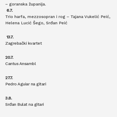
– goranska županija.
6.7.
Trio harfa, mezzosopran i rog – Tajana Vukelić Peić,
Helena Lucić Šego, Srđan Peić
13.7.
Zagrebački kvartet
20.7.
Cantus Ansambl
27.7.
Pedro Aguiar na gitari
3.8.
Srđan Bulat na gitari