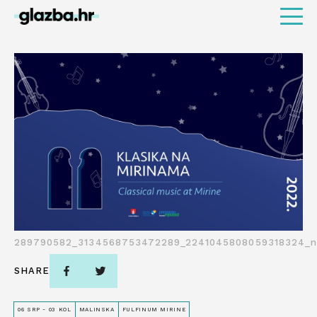
289790582_3134568753472289_2241045808059318324_n
SHARE
06 SRP - 03 KOL
MALINSKA
FULFINUM MIRINE