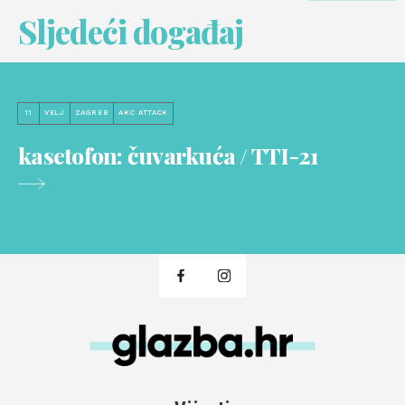
Sljedeći događaj
11
VELJ
ZAGREB
AKC ATTACK
kasetofon: čuvarkuća / TTI-21