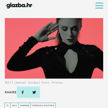
BETI (Natali Dizdar) Foto: Promo
SHARE
11
VELJ
ZAGREB
TVORNICA KULTURE