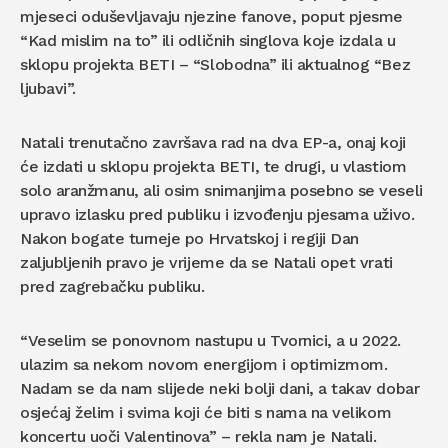
mjeseci oduševljavaju njezine fanove, poput pjesme
“Kad mislim na to” ili odličnih singlova koje izdala u
sklopu projekta BETI – “Slobodna” ili aktualnog “Bez
ljubavi”.
Natali trenutačno završava rad na dva EP-a, onaj koji
će izdati u sklopu projekta BETI, te drugi, u vlastiom
solo aranžmanu, ali osim snimanjima posebno se veseli
upravo izlasku pred publiku i izvođenju pjesama uživo.
Nakon bogate turneje po Hrvatskoj i regiji Dan
zaljubljenih pravo je vrijeme da se Natali opet vrati
pred zagrebačku publiku.
“Veselim se ponovnom nastupu u Tvornici, a u 2022.
ulazim sa nekom novom energijom i optimizmom.
Nadam se da nam slijede neki bolji dani, a takav dobar
osjećaj želim i svima koji će biti s nama na velikom
koncertu uoči Valentinova” – rekla nam je Natali.