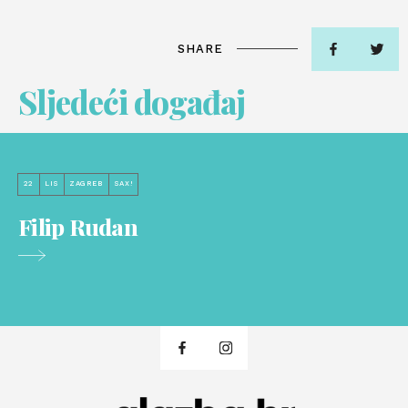
SHARE
Sljedeći događaj
22
LIS
ZAGREB
SAX!
Filip Rudan