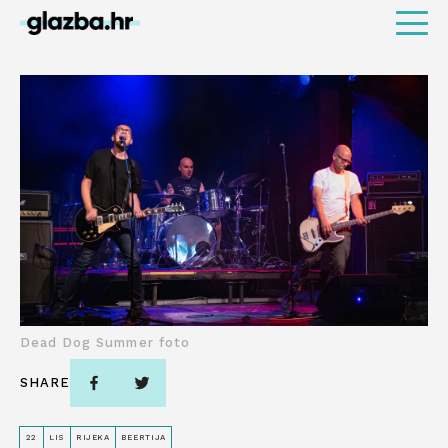
Dead Dog Summer foto
SHARE
22
LIS
RIJEKA
BEERTIJA