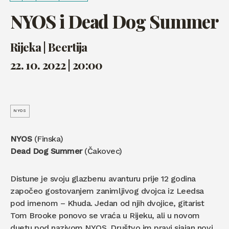
NYOS i Dead Dog Summer
Rijeka | Beertija
22. 10. 2022 | 20:00
NYOS
NYOS
(Finska)
Dead Dog Summer
(Čakovec)
Distune je svoju glazbenu avanturu prije 12 godina
započeo gostovanjem zanimljivog dvojca iz Leedsa
pod imenom – Khuda. Jedan od njih dvojice, gitarist
Tom Brooke ponovo se vraća u Rijeku, ali u novom
duetu pod nazivom NYOS. Društvo im pravi sjajan novi