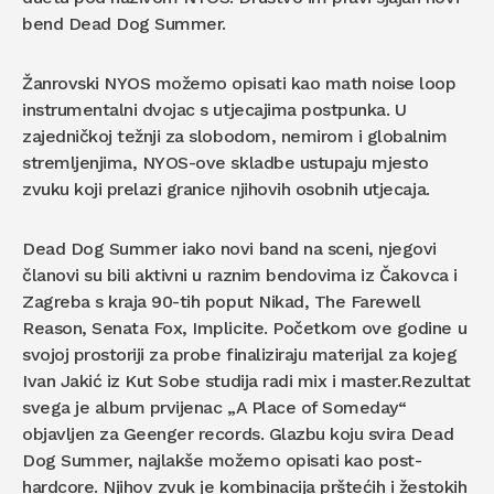
bend Dead Dog Summer.
Žanrovski NYOS možemo opisati kao math noise loop
instrumentalni dvojac s utjecajima postpunka. U
zajedničkoj težnji za slobodom, nemirom i globalnim
stremljenjima, NYOS-ove skladbe ustupaju mjesto
zvuku koji prelazi granice njihovih osobnih utjecaja.
Dead Dog Summer iako novi band na sceni, njegovi
članovi su bili aktivni u raznim bendovima iz Čakovca i
Zagreba s kraja 90-tih poput Nikad, The Farewell
Reason, Senata Fox, Implicite. Početkom ove godine u
svojoj prostoriji za probe finaliziraju materijal za kojeg
Ivan Jakić iz Kut Sobe studija radi mix i master.Rezultat
svega je album prvijenac „A Place of Someday“
objavljen za Geenger records. Glazbu koju svira Dead
Dog Summer, najlakše možemo opisati kao post-
hardcore. Njihov zvuk je kombinacija prštećih i žestokih