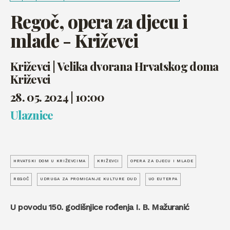
Regoč, opera za djecu i
mlade - Križevci
Križevci | Velika dvorana Hrvatskog doma
Križevci
28. 05. 2024 | 10:00
Ulaznice
HRVATSKI DOM U KRIŽEVCIMA
KRIŽEVCI
OPERA ZA DJECU I MLADE
REGOČ
UDRUGA ZA PROMICANJE KULTURE DUD
UO EUTERPA
U povodu 150. godišnjice rođenja I. B. Mažuranić