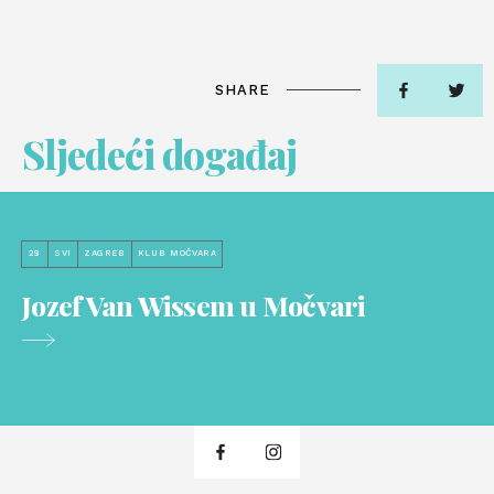
SHARE
Sljedeći događaj
28
SVI
ZAGREB
KLUB MOČVARA
Jozef Van Wissem u Močvari