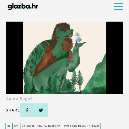
Opera Regoč
SHARE
28
SVI
KRIŽEVCI
VELIKA DVORANA HRVATSKOG DOMA KRIŽEVCI