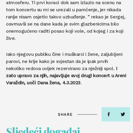
atmosferu. Ti prvi koraci dok sam izlazio na scenu na
tom koncertu su mi se urezali u pamćenje, jer nikada
ranije nisam osjetio takvo uzbuđenje. ” rekao je Sergej,
osvrnuvši se na dane kada je svim glazbenicima bilo
onemogućeno raditi posao koji vole, od kojeg i za koji
žive.
Iako njegovu publiku čine i muškarci i žene, zaljubljeni
parovi, ne krije kako je svjestan da je ipak prvih
nekoliko redova uvijek rezervirano za nježniji spol.
I
zato upravo za njih, najavljuje svoj drugi koncert u Areni
Varaždin, uoči Dana žena, 4.3.2023
.
SHARE
Sljedeći događaj