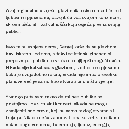
Ovaj regionalno uspješni glazbenik, osim romantičnim i
ljubavnim pjesmama, osvojit će vas svojom karizmom,
skromnošću ali i zahvalnošću koju osjeća prema svojoj
publici.
Iako tajnu uspjeha nema, Sergej kaže da se glazbom
bavi iskreno i od srca, a takvi se istinski glazbenici
prepoznaju i publika to vraća na najljepši mogući način.
Nikada nije kalkulirao s glazbom
, s odabirom pjesama i
kako je svojedobno rekao, nikada nije imao prevelike
planove već je samo htio stvarati ono u što vjeruje.
“Mnogo puta sam rekao da mi bez publike ne
postojimo i da virtualni koncerti nikada ne mogu
zamijeniti one prave, koji su nama razlog stvaranja i
trajanja. Nikada neću zaboraviti prvi susret s publikom
nakon dugo vremena, tu emociju, ljubav, energiju,