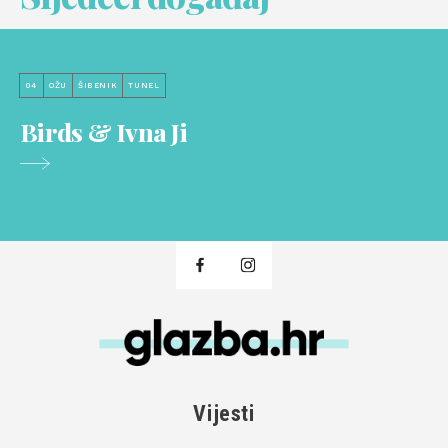
04
OŽU
ŠIBENIK
TUNEL
Birds & Ivna Ji
Vijesti