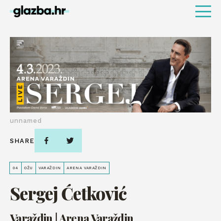
unnamed
SHARE
04
OŽU
VARAŽDIN
ARENA VARAŽDIN
Sergej Ćetković
Varaždin | Arena Varaždin