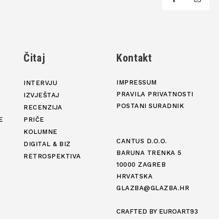
j
Čitaj
Kontakt
IMPRESSUM
INTERVJU
PRAVILA PRIVATNOSTI
IZVJEŠTAJ
POSTANI SURADNIK
RECENZIJA
E
PRIČE
KOLUMNE
CANTUS D.O.O.
DIGITAL & BIZ
BARUNA TRENKA 5
RETROSPEKTIVA
10000 ZAGREB
HRVATSKA
GLAZBA@GLAZBA.HR
CRAFTED BY
EUROART93