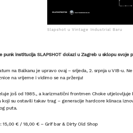
Slapshot u Vintage Industrial Baru
 punk institucija SLAPSHOT dolazi u Zagreb u sklopu svoje po
atum na Balkanu je upravo ovaj – srijeda, 2. srpnja u VIB-u. Ne 
znice na vrijeme i vidimo se na prženju!
luje još od 1985., a karizmatični frontmen Choke utjelovljuje
koji su ostavili takav trag – generacije hardcore klinaca iz
og puta.
: 15,00 € / 18,00 € – Grif bar & Dirty Old Shop