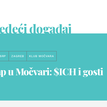
jedeći događaj
SRP
ZAGREB
KLUB MOČVARA
p u Močvari: $ICH i gosti