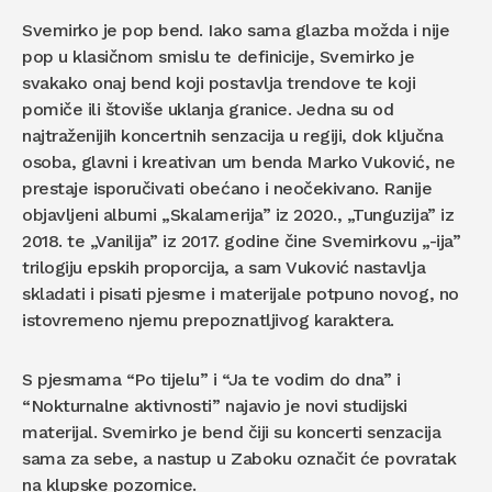
Svemirko je pop bend. Iako sama glazba možda i nije
pop u klasičnom smislu te definicije, Svemirko je
svakako onaj bend koji postavlja trendove te koji
pomiče ili štoviše uklanja granice. Jedna su od
najtraženijih koncertnih senzacija u regiji, dok ključna
osoba, glavni i kreativan um benda Marko Vuković, ne
prestaje isporučivati obećano i neočekivano. Ranije
objavljeni albumi „Skalamerija” iz 2020., „Tunguzija” iz
2018. te „Vanilija” iz 2017. godine čine Svemirkovu „-ija”
trilogiju epskih proporcija, a sam Vuković nastavlja
skladati i pisati pjesme i materijale potpuno novog, no
istovremeno njemu prepoznatljivog karaktera.
S pjesmama “Po tijelu” i “Ja te vodim do dna” i
“Nokturnalne aktivnosti” najavio je novi studijski
materijal. Svemirko je bend čiji su koncerti senzacija
sama za sebe, a nastup u Zaboku označit će povratak
na klupske pozornice.