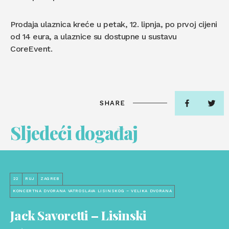
Prodaja ulaznica kreće u petak, 12. lipnja, po prvoj cijeni
od 14 eura, a ulaznice su dostupne u sustavu
CoreEvent.
SHARE
Sljedeći događaj
22
RUJ
ZAGREB
KONCERTNA DVORANA VATROSLAVA LISINSKOG – VELIKA DVORANA
Jack Savoretti – Lisinski