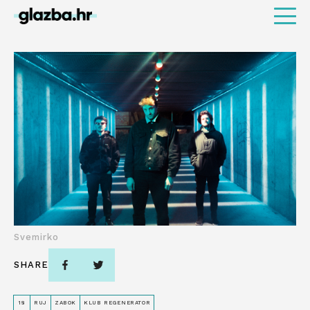
Svemirko
SHARE
18
RUJ
ZABOK
KLUB REGENERATOR