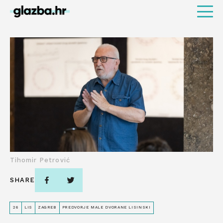
Tihomir Petrović
SHARE
26
LIS
ZAGREB
PREDVORJE MALE DVORANE LISINSKI