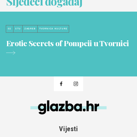
Sljedeći događaj
02
STU
ZAGREB
TVORNICA KULTURE
Erotic Secrets of Pompeii u Tvornici
Vijesti