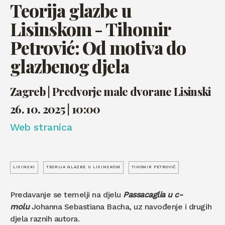
Teorija glazbe u
Lisinskom - Tihomir
Petrović: Od motiva do
glazbenog djela
Zagreb | Predvorje male dvorane Lisinski
26. 10. 2025 | 10:00
Web stranica
LISINSKI
TEORIJA GLAZBE U LISINSKOM
TIHOMIR PETROVIĆ
Predavanje se temelji na djelu
Passacaglia u c-
molu
Johanna Sebastiana Bacha, uz navođenje i drugih
djela raznih autora.