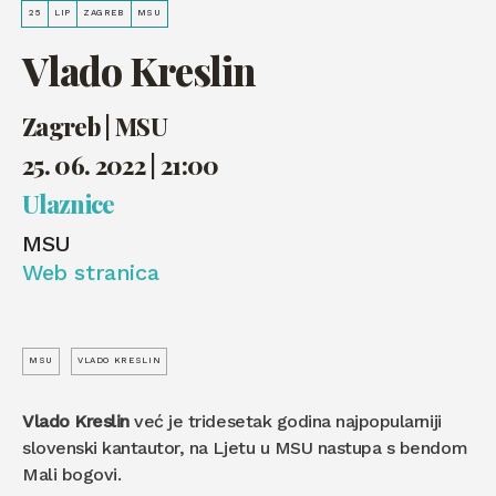
25
LIP
ZAGREB
MSU
Vlado Kreslin
Zagreb | MSU
25. 06. 2022 | 21:00
Ulaznice
MSU
Web stranica
MSU
VLADO KRESLIN
Vlado Kreslin
već je tridesetak godina najpopularniji
slovenski kantautor, na Ljetu u MSU nastupa s bendom
Mali bogovi.