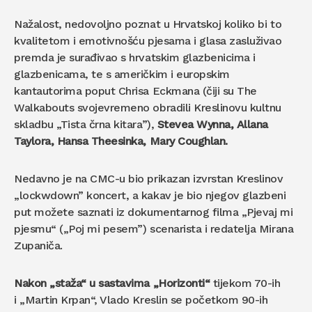
Nažalost, nedovoljno poznat u Hrvatskoj koliko bi to
kvalitetom i emotivnošću pjesama i glasa zasluživao
premda je surađivao s hrvatskim glazbenicima i
glazbenicama, te s američkim i europskim
kantautorima poput Chrisa Eckmana (čiji su The
Walkabouts svojevremeno obradili Kreslinovu kultnu
skladbu „Tista črna kitara”),
Stevea Wynna, Allana
Taylora, Hansa Theesinka, Mary Coughlan.
Nedavno je na CMC-u bio prikazan izvrstan Kreslinov
„lockwdown” koncert, a kakav je bio njegov glazbeni
put možete saznati iz dokumentarnog filma „Pjevaj mi
pjesmu“ („Poj mi pesem”) scenarista i redatelja Mirana
Zupaniča.
Nakon „staža“ u sastavima „Horizonti“
tijekom 70-ih
i „Martin Krpan“, Vlado Kreslin se početkom 90-ih