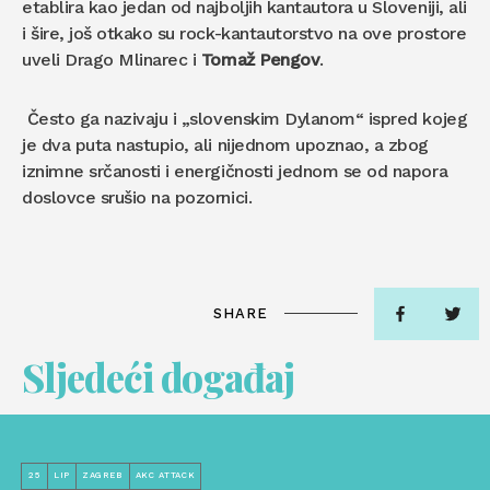
etablira kao jedan od najboljih kantautora u Sloveniji, ali
i šire, još otkako su rock-kantautorstvo na ove prostore
uveli Drago Mlinarec i
Tomaž Pengov
.
Često ga nazivaju i „slovenskim Dylanom“ ispred kojeg
je dva puta nastupio, ali nijednom upoznao, a zbog
iznimne srčanosti i energičnosti jednom se od napora
doslovce srušio na pozornici.
SHARE
Sljedeći događaj
25
LIP
ZAGREB
AKC ATTACK