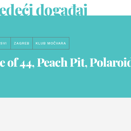
jedeći događaj
SVI
ZAGREB
KLUB MOČVARA
e of 44, Peach Pit, Polaroi