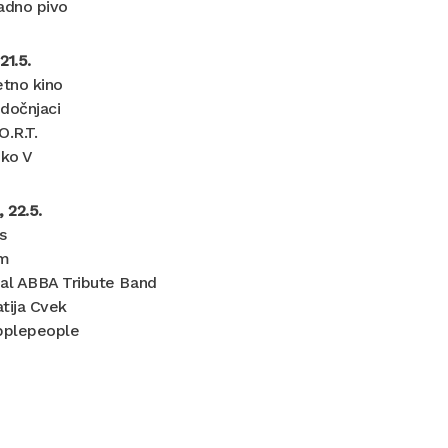
adno pivo
21.5.
etno kino
dočnjaci
O.R.T.
jko V
, 22.5.
s
am
eal ABBA Tribute Band
tija Cvek
ipplepeople