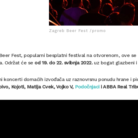
Zagreb Beer Fest /promo
eer Fest, popularni besplatni festival na otvorenom, ove se g
. Održat će se
od 19. do 22. svibnja 2022.
uz bogat glazbeni i
i koncerti domaćih izvođača uz raznovrsnu ponudu hrane i pića
ivo, Kojoti, Matija Cvek, Vojko V,
Podočnjaci
i ABBA Real Tri