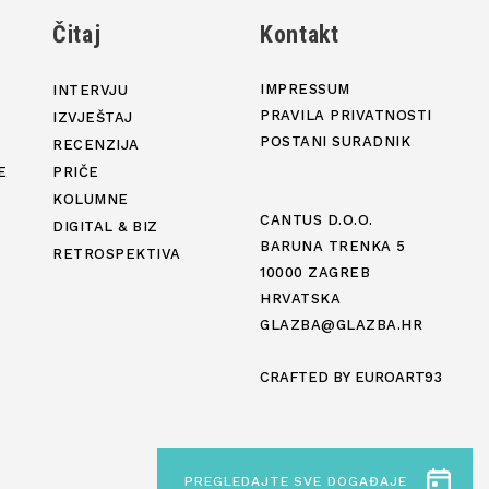
j
Čitaj
Kontakt
IMPRESSUM
INTERVJU
PRAVILA PRIVATNOSTI
IZVJEŠTAJ
POSTANI SURADNIK
RECENZIJA
E
PRIČE
KOLUMNE
CANTUS D.O.O.
DIGITAL & BIZ
BARUNA TRENKA 5
RETROSPEKTIVA
10000 ZAGREB
HRVATSKA
GLAZBA@GLAZBA.HR
CRAFTED BY
EUROART93
PREGLEDAJTE SVE DOGAĐAJE