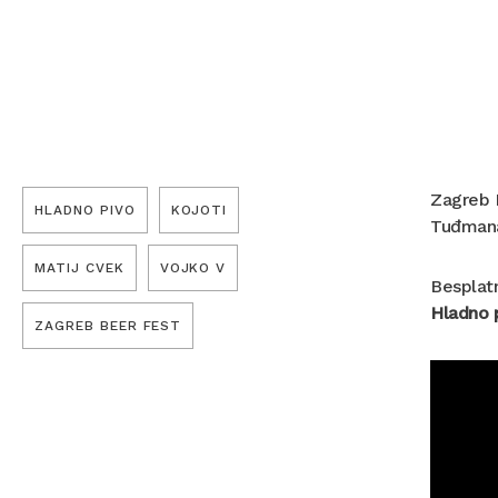
Zagreb B
HLADNO PIVO
KOJOTI
Tuđmana
MATIJ CVEK
VOJKO V
Besplatn
Hladno p
ZAGREB BEER FEST