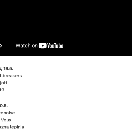
, 19.5.
llbreakers
joti
t3
0.5.
eenoise
e Veux
azna lepinja