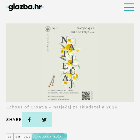
Echoes of Croatia – natječaj za skladatelje 2026.
SHARE
29
SVI
2026
OGLASNA PLOČA