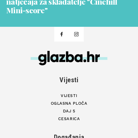
natječaja za skladatelje "Cinehill
Mini-score"
Vijesti
VIJESTI
OGLASNA PLOČA
DAJ 5
CESARICA
Događanja