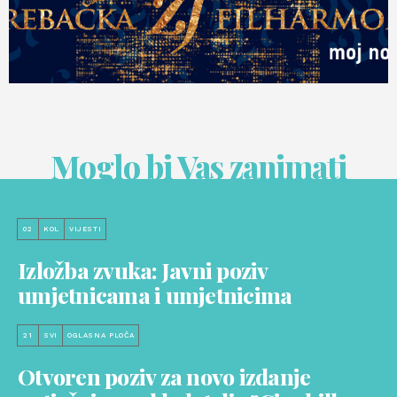
Moglo bi Vas zanimati
02
KOL
VIJESTI
Izložba zvuka: Javni poziv
umjetnicama i umjetnicima
21
SVI
OGLASNA PLOČA
Otvoren poziv za novo izdanje