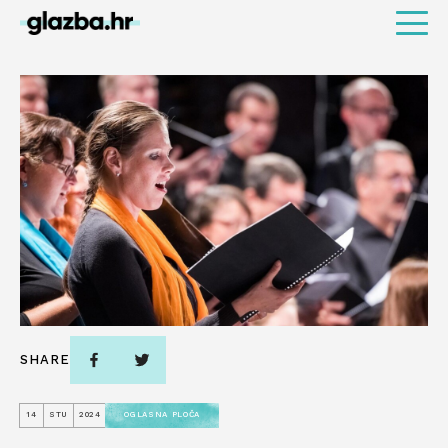
SHARE
14
STU
2024
OGLASNA PLOČA