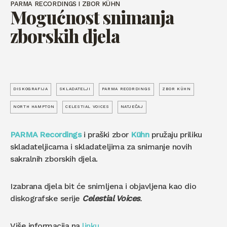
PARMA RECORDINGS I ZBOR KÜHN
Mogućnost snimanja
zborskih djela
DISKOGRAFIJA
SKLADATELJI
PARMA RECORDINGS
ZBOR KÜHN
NORTH HAMPTON
CELESTIAL VOICES
NATJEČAJ
PARMA Recordings
i praški zbor
Kühn
pružaju priliku
skladateljicama i skladateljima za snimanje novih
sakralnih zborskih djela.
Izabrana djela bit će snimljena i objavljena kao dio
diskografske serije
Celestial Voices
.
Više informacija na
linku
.