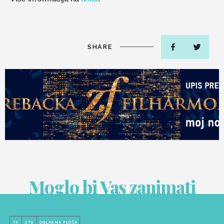
SHARE
Moglo bi Vas zanimati
13
STU
OGLASNA PLOČA