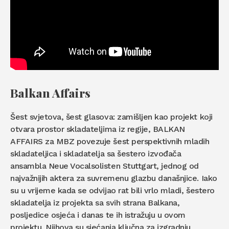
Balkan Affairs
Šest svjetova, šest glasova: zamišljen kao projekt koji
otvara prostor skladateljima iz regije, BALKAN
AFFAIRS za MBZ povezuje šest perspektivnih mladih
skladateljica i skladatelja sa šestero izvođača
ansambla Neue Vocalsolisten Stuttgart, jednog od
najvažnijih aktera za suvremenu glazbu današnjice. Iako
su u vrijeme kada se odvijao rat bili vrlo mladi, šestero
skladatelja iz projekta sa svih strana Balkana,
posljedice osjeća i danas te ih istražuju u ovom
projektu. Njihova su sjećanja ključna za izgradnju