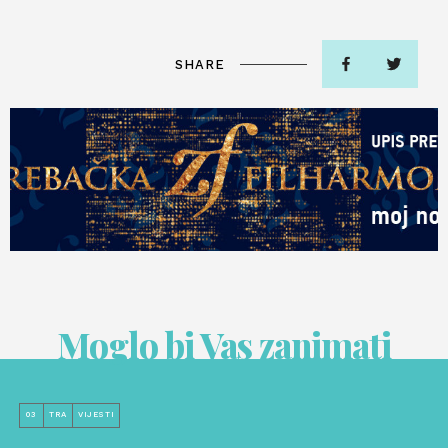
SHARE
Moglo bi Vas zanimati
03
TRA
VIJESTI