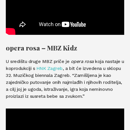
opera rosa – MBZ Kidz
U središtu druge MBZ priče je
opera rosa
koja nastaje u
koprodukciji s
HNK Zagreb
, a bit će izvedena u sklopu
32. Muzičkog biennala Zagreb. “Zamišljena je kao
zajedničko putovanje onih najmlađih i njihovih roditelja,
a cilj joj je ugoda, istraživanje, igra koja neminovno
proizlazi iz susreta bebe sa zvukom.”