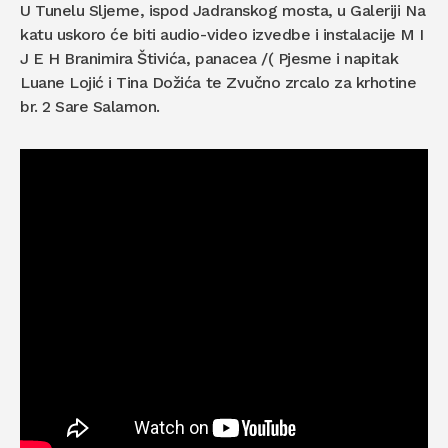
U Tunelu Sljeme, ispod Jadranskog mosta, u Galeriji Na
katu uskoro će biti audio-video izvedbe i instalacije M I
J E H Branimira Štivića, panacea /( Pjesme i napitak
Luane Lojić i Tina Dožića te Zvučno zrcalo za krhotine
br. 2 Sare Salamon.