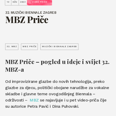
13
OŽU
2023
VIDEO PRIČE
32. MUZIČKI BIENNALE ZAGREB
MBZ Priče
32. MBZ
MBZ PRIČE
MUZIČKI BIENNALE ZAGREB
MBZ Priče – pogled u ideje i svijet 32.
MBZ-a
Od improvizirane glazbe do novih tehnologija, preko
glazbe za djecu, politički obojane narudžbe za vokalne
skladbe i glavne teme ovogodišnjeg Biennala –
održivosti –
MBZ
se najavljuje i u pet video-priča čije
su autorice Petra Pavić i Dina Puhovski.