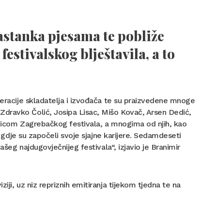
nastanka pjesama te pobliže
festivalskog blještavila, a to
neracije skladatelja i izvođača te su praizvedene mnoge
dravko Čolić, Josipa Lisac, Mišo Kovač, Arsen Dedić,
ornicom Zagrebačkog festivala, a mnogima od njih, kao
o gdje su započeli svoje sjajne karijere. Sedamdeseti
ašeg najdugovječnijeg festivala“, izjavio je Branimir
iji, uz niz repriznih emitiranja tijekom tjedna te na