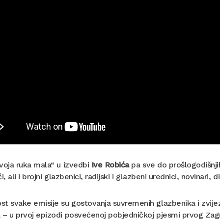
voja ruka mala“ u izvedbi
Ive Robića
pa sve do prošlogodišnj
či, ali i brojni glazbenici, radijski i glazbeni urednici, novinari
t svake emisije su gostovanja suvremenih glazbenika i zvijezd
– u prvoj epizodi posvećenoj pobjedničkoj pjesmi prvog Zagre