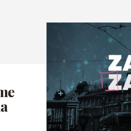
sme
la