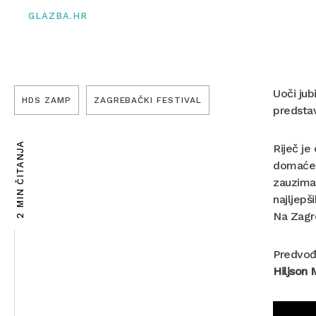
GLAZBA.HR
Uoči jub
HDS ZAMP
ZAGREBAČKI FESTIVAL
predstav
2 MIN ČITANJA
Riječ je
domaće p
zauzima
najljepš
Na Zagr
Predvođ
Hiljson 