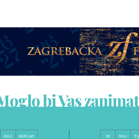
Moglo bi Vas zanimat
RUJ
REPLAY
19
RUJ
T