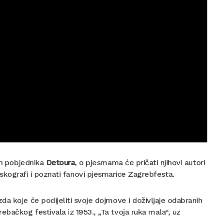
ih pobjednika
Detoura
, o pjesmama će pričati njihovi autori
, diskografi i poznati fanovi pjesmarice Zagrebfesta.
a koje će podijeliti svoje dojmove i doživljaje odabranih
bačkog festivala iz 1953., „Ta tvoja ruka mala“, uz