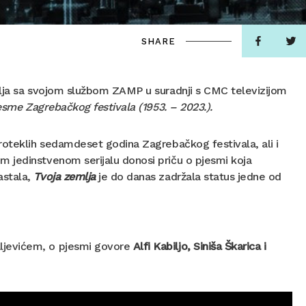
SHARE
elja sa svojom službom ZAMP u suradnji s CMC televizijom
esme Zagrebačkog festivala (1953. – 2023.).
roteklih sedamdeset godina Zagrebačkog festivala, ali i
 jedinstvenom serijalu donosi priču o pjesmi koja
astala,
Tvoja zemlja
je do danas zadržala status jedne od
ljevićem, o pjesmi govore
Alfi Kabiljo, Siniša Škarica i