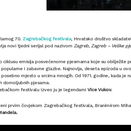
ilarnog 70.
Zagrebačkog festivala
, Hrvatsko društvo skladat
lja novi tjedni serijal pod nazivom
Zagreb, Zagreb – Velike pj
 o ciklusu emisija posvećenome pjesmama koje su obilježile p
opularne i zabavne glazbe. Najnovija, deseta epizoda u ovom
 posebno mjesto u srcima mnogih. Od 1971. godine, kada je n
ih domoljubnih pjesama.
ebačkom festivalu izveo ju je legendarni
Vice Vukov.
eni prvim čovjekom Zagrebačkog festivala, Branimirom Miha
Mandela.