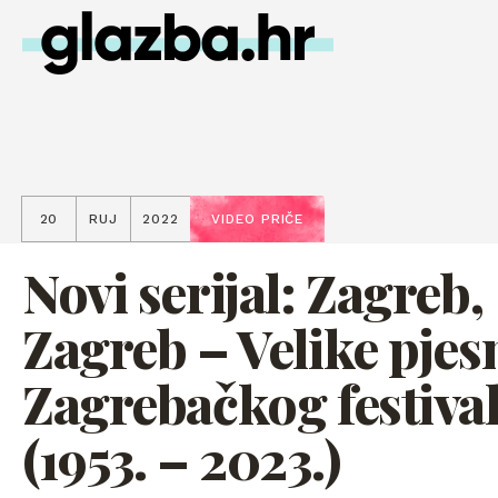
20
RUJ
2022
VIDEO PRIČE
Novi serijal: Zagreb,
Zagreb – Velike pje
Zagrebačkog festiva
(1953. – 2023.)