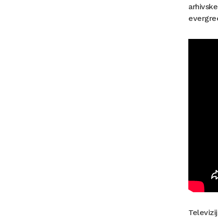
arhivske
evergre
Televizi