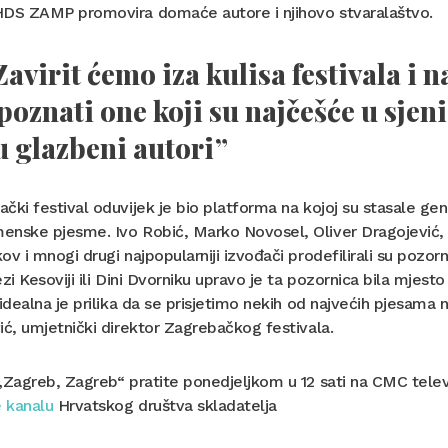
HDS ZAMP promovira domaće autore i njihovo stvaralaštvo.
Zavirit ćemo iza kulisa festivala i 
poznati one koji su najčešće u sjeni 
u glazbeni autori”
čki festival oduvijek je bio platforma na kojoj su stasale ge
nske pjesme. Ivo Robić, Marko Novosel, Oliver Dragojević, Z
ov i mnogi drugi najpopularniji izvođači prodefilirali su poz
ezi Kesoviji ili Dini Dvorniku upravo je ta pozornica bila mjest
 idealna je prilika da se prisjetimo nekih od najvećih pjesama n
ić, umjetnički direktor Zagrebačkog festivala.
„Zagreb, Zagreb“ pratite ponedjeljkom u 12 sati na CMC televiz
 kanalu
Hrvatskog društva skladatelja