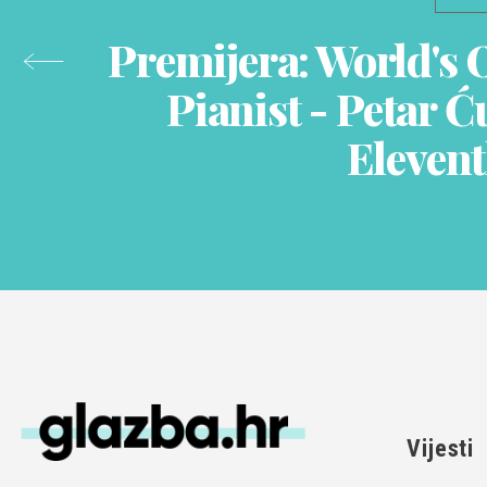
Premijera: World's 
Pianist - Petar Ć
Eleven
Vijesti