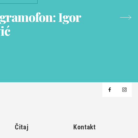
 gramofon: Igor
ić
j
Čitaj
Kontakt