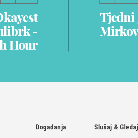
Okayest
Tjedni
ulibrk -
Mirkov
th Hour
Događanja
Slušaj & Gleda