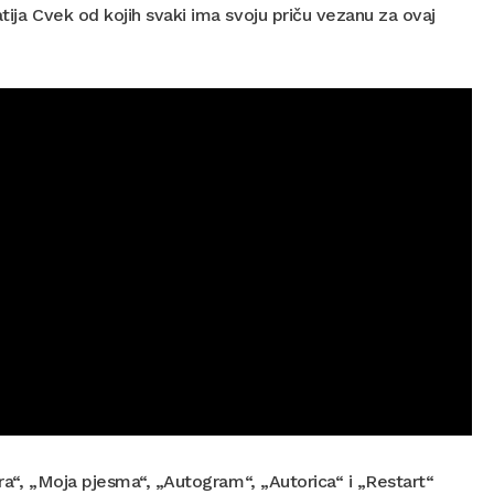
tija Cvek od kojih svaki ima svoju priču vezanu za ovaj
ora“, „Moja pjesma“, „Autogram“, „Autorica“ i „Restart“