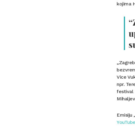
kojima 
“
u
s
„Zagreba
bezvreme
Vice Vuk
npr. Ter
festival
Mihaljev
Emisiju 
YouTube