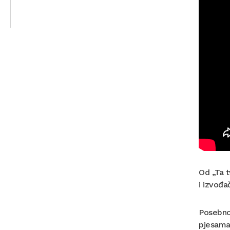
Od „Ta t
i izvođa
Posebnos
pjesama 