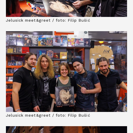
Jelusick meet&greet / foto: Filip Bušić
Jelusick meet&greet / foto: Filip Bušić