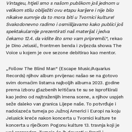
Vintageu, htjeli smo s našom publikom još jednom u
velikom stilu obilježiti ovu etapu karijere i nije bilo
nikakve sumnje da to mora biti u Tvornici kulture!
Svakodonevno radimo i osmišljavamo kako publici još
spektakularnije prezentirati naš materijal i jedva
čekamo 12.4. da vidite što smo vam pripremili.
“, rekao
je Dino Jelusić, frontmen benda i zvijezda showa The
Voice u kojem je ove sezone debitirao kao mentor.
„Follow The Blind Man“ (Escape Music/Aquarius
Records) njihov album prvijenac našao se na gotovo
svim domaćim listama najboljih albuma 2023. godine
prema izboru glazbenih kritičara te su se isprofilirali
kao jedno od najtraženijih imena scene, a njihov uspjeh
seže daleko van granica Lijepe naše. To potvrđuje i
nadolazeća turneja po Južnoj Americi i Europi na koju
Jelusick kreće nakon koncerta u Tvornici kulture te
koncerta u riječkom Pogonu kulture 13. travnja koji je