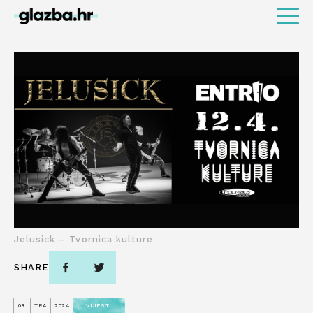
Jelusick – Tvornica kulture
SHARE
08
TRA
2024
VIJESTI