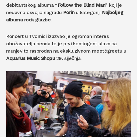
debitantskog albuma “
Follow the Blind Man
” koji je
nedavno osvojio nagradu
Porin
u kategoriji
Najboljeg
albuma rock glazbe
.
Koncert u Tvornici izazvao je ogroman interes
obožavatelja benda te je prvi kontingent ulaznica
munjevito rasprodan na ekskluzivnom meet&greetu u
Aquarius Music Shopu
29. siječnja.