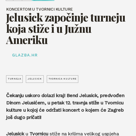
KONCERTOM U TVORNICI KULTURE
Jelusick započinje turneju
koja stiže i u Južnu
Ameriku
GLAZBA.HR
TURNEJA
JELUSICK
TVORNICA KULTURE
Čekanju uskoro dolazi kraj! Bend Jelusick, predvođen
Dinom Jelusićem, u petak 12. travnja stiže u Tvornicu
kulture u kojoj će održati koncert o kojem će Zagreb
još dugo pričati!
Jelusick
u
Tvornicu
stiže na krilima velikog uspjeha