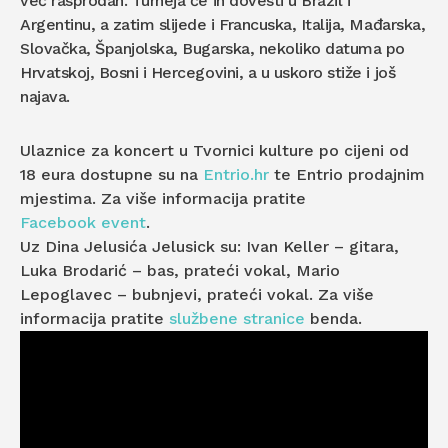
već rasprodan. Turneja će ih dovesti u Brazil i
Argentinu, a zatim slijede i Francuska, Italija, Mađarska,
Slovačka, Španjolska, Bugarska, nekoliko datuma po
Hrvatskoj, Bosni i Hercegovini, a u uskoro stiže i još
najava.
Ulaznice za koncert u Tvornici kulture po cijeni od
18 eura dostupne su na
Entrio.hr
te Entrio prodajnim
mjestima. Za više informacija pratite
Facebook event
.
Uz Dina Jelusića Jelusick su: Ivan Keller – gitara,
Luka Brodarić – bas, prateći vokal, Mario
Lepoglavec – bubnjevi, prateći vokal. Za više
informacija pratite
službene stranic
e
benda.