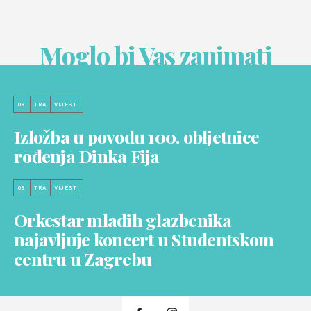
Moglo bi Vas zanimati
08
TRA
VIJESTI
Izložba u povodu 100. obljetnice
rođenja Dinka Fija
08
TRA
VIJESTI
Orkestar mladih glazbenika
najavljuje koncert u Studentskom
centru u Zagrebu