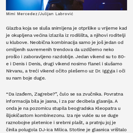
Mimi Mercedez/Julijan Labrović
Glazba koja se sluša snimljena je otprilike u vrijeme kad
je okupljena većina izlazila iz rodilišta, a njihovi roditelji
u klubove. Neobična kombinacija samo je još jedan od
omiljenih suvremenih trendova da uzdižemo neko
prošlo i zaboravljeno razdoblje. Jedan vikend su to 80-
e i Denis i Denis, drugi vikend nosimo flanel i slušamo
Nirvanu, a treći vikend očito plešemo uz Dr. Iggyja i oči
su nam boje duge.
“Da izađem, Zagrebe?”, čulo se sa zvučnika. Povratna
informacija bila je jasna, i za par decibela glasnija. A
onda je na pozornicu stupila beogradska Kleopatra u
šljokičastom kombinezonu. Iza nje vukle su se duge
raznobojne pletenice i srebrni plašt, a pratnju joj je
činila polugola DJ-ica Milica. Stotine je glasnica vrištalo