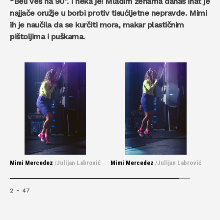
“Beli veš na 90”. I neka je! Mladim ženama danas inat je
najjače oružje u borbi protiv tisućljetne nepravde. Mimi
ih je naučila da se kurčiti mora, makar plastičnim
pištoljima i puškama.
Mimi Mercedez
/Julijan Labrović
Mimi Mercedez
/Julijan Labrović
-
2
47