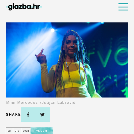
Mimi Mercedez /Julijan Labrović
SHARE
22
LIS
2022
VIJESTI