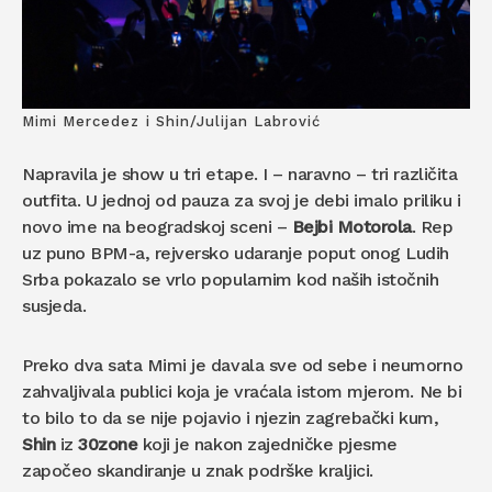
Mimi Mercedez i Shin/Julijan Labrović
Napravila je show u tri etape. I – naravno – tri različita
outfita. U jednoj od pauza za svoj je debi imalo priliku i
novo ime na beogradskoj sceni –
Bejbi Motorola
. Rep
uz puno BPM-a, rejversko udaranje poput onog Ludih
Srba pokazalo se vrlo popularnim kod naših istočnih
susjeda.
Preko dva sata Mimi je davala sve od sebe i neumorno
zahvaljivala publici koja je vraćala istom mjerom. Ne bi
to bilo to da se nije pojavio i njezin zagrebački kum,
Shin
iz
30zone
koji je nakon zajedničke pjesme
započeo skandiranje u znak podrške kraljici.