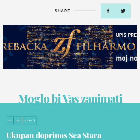
SHARE
Moglo bi Vas zanimati
24
LIS
VIJESTI
Ukupan doprinos Sea Stara