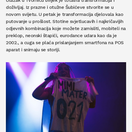
Ulazak u Tvornicu uvijek je totalna transformacija i
doživljaj. Iz prazne i otužne Šubićeve stvorite se u
novom svijetu. U petak je transformacija djelovala kao
putovanje u prošlost. Stotine svjetlucavih i najkričavijih
odjevnih kombinacija koje možete zamisliti, mobiteli na
preklop, neonski štapići, eurodance udara kao da je
2002., a cuga se plaća prislanjanjem smartfona na POS
aparat i snimaju se storiji.