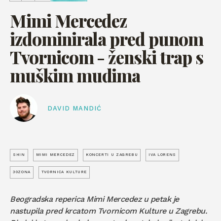
Mimi Mercedez
izdominirala pred punom
Tvornicom - ženski trap s
muškim mudima
DAVID MANDIĆ
SHIN
MIMI MERCEDEZ
KONCERTI U ZAGREBU
IVA LORENS
30ZONA
TVORNICA KULTURE
Beogradska reperica Mimi Mercedez u petak je
nastupila pred krcatom Tvornicom Kulture u Zagrebu.