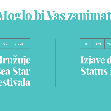
Moglo bi Vas zanimat
SVI
VIJESTI
15
SVI
VI
družuje
Izjave
ea Star
Status
estivala