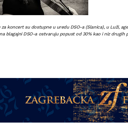
 za koncert su dostupne u uredu DSO-a (Slanica), u Luži, agenc
na blagajni DSO-a ostvaruju popust od 30% kao i niz drugih 