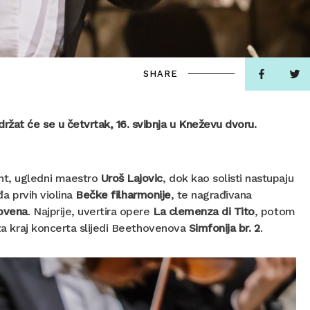
SHARE
žat će se u četvrtak, 16. svibnja u Kneževu dvoru.
ent, ugledni maestro
Uroš Lajovic
, dok kao solisti nastupaju
đa prvih violina
Bečke filharmonije
, te nagrađivana
ovena
. Najprije, uvertira opere
La clemenza di Tito
, potom
a za kraj koncerta slijedi Beethovenova
Simfonija br. 2
.