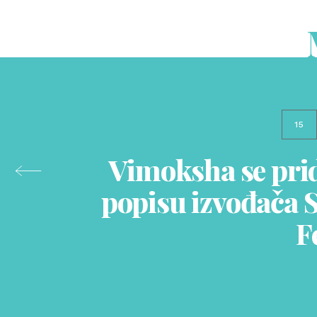
15
Vimoksha se pri
popisu izvođača S
F