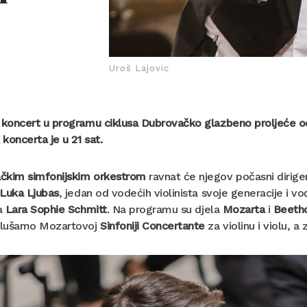
Uroš Lajovic
 koncert u programu ciklusa Dubrovačko glazbeno proljeće odr
koncerta je u 21 sat.
čkim simfonijskim orkestrom
ravnat će njegov počasni dirig
Luka Ljubas
, jedan od vodećih violinista svoje generacije i vo
ca
Lara Sophie Schmitt
. Na programu su djela
Mozarta
i
Beeth
 slušamo Mozartovoj
Sinfoniji Concertante
za violinu i violu, 