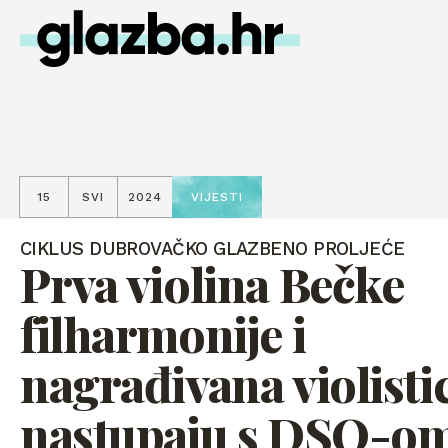
15
SVI
2024
VIJESTI
CIKLUS DUBROVAČKO GLAZBENO PROLJEĆE
Prva violina Bečke
filharmonije i
nagrađivana violisti
nastupaju s DSO-o