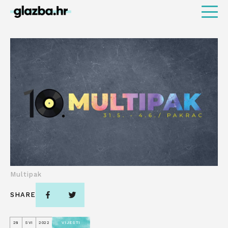
Multipak
SHARE
28
SVI
2022
VIJESTI