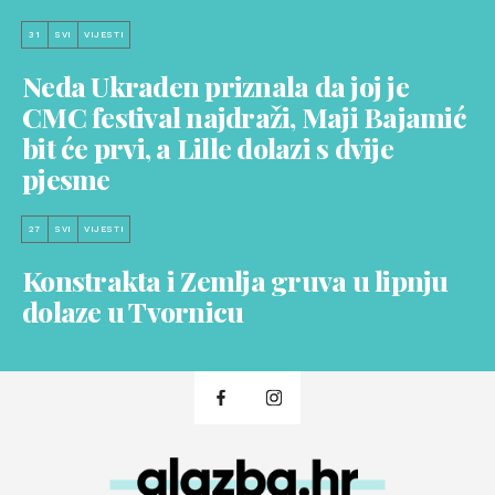
31
SVI
VIJESTI
Neda Ukraden priznala da joj je
CMC festival najdraži, Maji Bajamić
bit će prvi, a Lille dolazi s dvije
pjesme
27
SVI
VIJESTI
Konstrakta i Zemlja gruva u lipnju
dolaze u Tvornicu