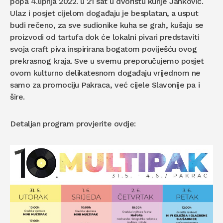
popa 4.lipnja 2022. u 21 sat u dvorištu kurije Janković.
Ulaz i posjet cijelom događaju je besplatan, a usput
budi rečeno, za sve sudionike kuha se grah, kušaju se
proizvodi od tartufa dok će lokalni pivari predstaviti
svoja craft piva inspirirana bogatom poviješću ovog
prekrasnog kraja. Sve u svemu preporučujemo posjet
ovom kulturno delikatesnom događaju vrijednom ne
samo za promociju Pakraca, već cijele Slavonije pa i
šire.
Detaljan program provjerite ovdje: