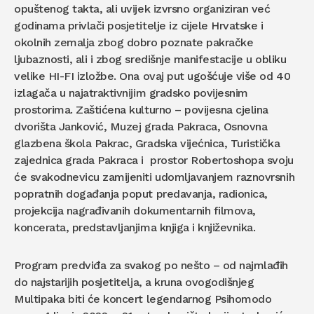
opuštenog takta, ali uvijek izvrsno organiziran već
godinama privlači posjetitelje iz cijele Hrvatske i
okolnih zemalja zbog dobro poznate pakračke
ljubaznosti, ali i zbog središnje manifestacije u obliku
velike HI-FI izložbe. Ona ovaj put ugošćuje više od 40
izlagača u najatraktivnijim gradsko povijesnim
prostorima. Zaštićena kulturno – povijesna cjelina
dvorišta Janković, Muzej grada Pakraca, Osnovna
glazbena škola Pakrac, Gradska vijećnica, Turistička
zajednica grada Pakraca i prostor Robertoshopa svoju
će svakodnevicu zamijeniti udomljavanjem raznovrsnih
popratnih događanja poput predavanja, radionica,
projekcija nagrađivanih dokumentarnih filmova,
koncerata, predstavljanjima knjiga i književnika.
Program predviđa za svakog po nešto – od najmlađih
do najstarijih posjetitelja, a kruna ovogodišnjeg
Multipaka biti će koncert legendarnog Psihomodo