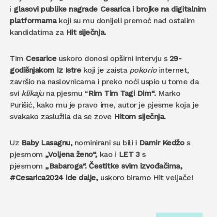
i
glasovi publike nagrade Cesarica i brojke na digitalnim
platformama
koji su mu donijeli premoć nad ostalim
kandidatima za
Hit siječnja.
Tim
Cesarice
uskoro donosi opširni intervju s
29-
godišnjakom iz Istre
koji je zaista
pokorio
internet,
završio na naslovnicama i preko noći uspio u tome da
svi
klikaju
na pjesmu “
Rim Tim Tagi Dim“.
Marko
Purišić, kako mu je pravo ime, autor je pjesme koja je
svakako zaslužila da se zove
Hitom siječnja.
Uz
Baby Lasagnu,
nominirani su bili i
Damir Kedžo
s
pjesmom
„Voljena ženo“,
kao i
LET 3
s
pjesmom
„Babaroga“. Čestitke svim izvođačima,
#Cesarica2024 ide dalje,
uskoro biramo Hit veljače!