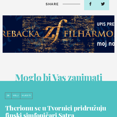
SHARE
Moglo bi Vas zanimati
28
VELJ
VIJESTI
Therionu se u Tvornici pridružuju
finski simfoničari Satra