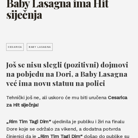
Baby Lasagna ima Hit
siječnja
CESARICA
BABY LASAGNA
Još se nisu slegli (pozitivni) dojmovi
na pobjedu na Dori, a
Baby Lasagna
već ima novu statuu na polici
Tehnički još ne, ali uskoro će mu biti uručena
Cesarica
za Hit siječnja!
„Rim Tim Tagi Dim“
ujedinila je publiku i žiri na finalu
Dore koje se održalo za vikend, a dodatna potvrda
činjenici da je
„Rim Tim Tagi Dim“
došao do publike su