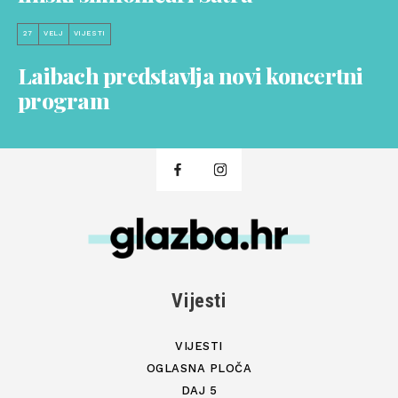
27
VELJ
VIJESTI
Laibach predstavlja novi koncertni
program
Vijesti
VIJESTI
OGLASNA PLOČA
DAJ 5