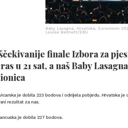
Baby Lasagna, Hrvatska, Eurovision 20
Louise Bennett/EBU
ščekivanije finale Izbora za pje
ras u 21 sat, a naš Baby Lasagna 
ionica
icarska je dobila 223 bodova i odnijela pobjedu. Hrvatska je 
esni rezultat za nas.
ancuska je dobila 227 bodova.