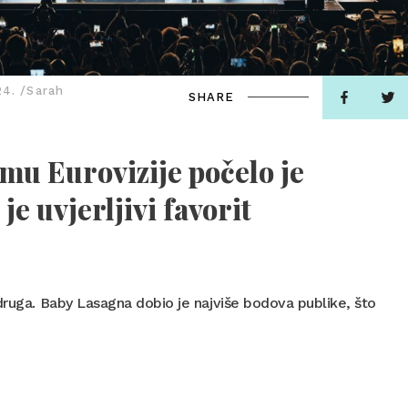
24. /Sarah
SHARE
smu Eurovizije počelo je
je uvjerljivi favorit
druga. Baby Lasagna dobio je najviše bodova publike, što