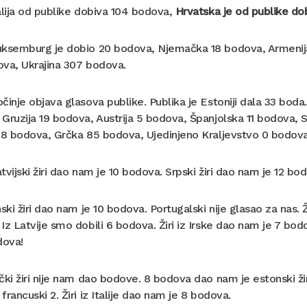
alija od publike dobiva 104 bodova,
Hrvatska je od publike do
ksemburg je dobio 20 bodova, Njemačka 18 bodova, Armenija
ova, Ukrajina 307 bodova.
činje objava glasova publike. Publika je Estoniji dala 33 boda
Gruzija 19 bodova, Austrija 5 bodova, Španjolska 11 bodova, S
28 bodova, Grčka 85 bodova, Ujedinjeno Kraljevstvo 0 bodova
tvijski žiri dao nam je 10 bodova. Srpski žiri dao nam je 12 bo
ski žiri dao nam je 10 bodova. Portugalski nije glasao za nas. 
Iz Latvije smo dobili 6 bodova. Žiri iz Irske dao nam je 7 bodo
dova!
ki žiri nije nam dao bodove. 8 bodova dao nam je estonski žiri
francuski 2. Žiri iz Italije dao nam je 8 bodova.