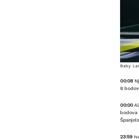
Baby La
00:08
Nj
8 bodova
00:00
Al
bodova o
Španjols
23:59
Iv