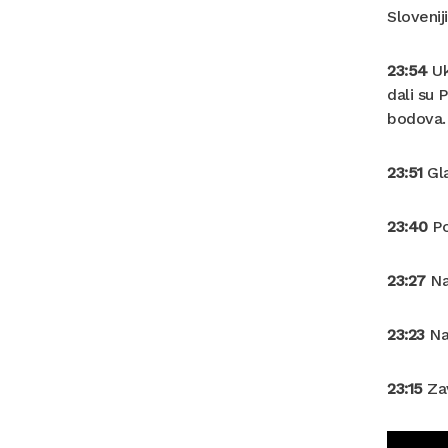
Sloveniji
23:54
Uk
dali su 
bodova. 
23:51
Gla
23:40
Po
23:27
Na
23:23
Na
23:15
Zav