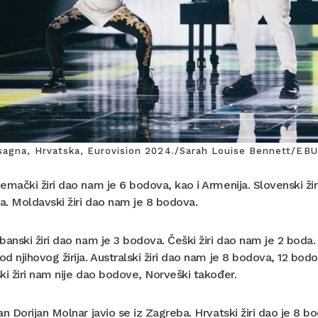
sagna, Hrvatska, Eurovision 2024./Sarah Louise Bennett/EBU
emački žiri dao nam je 6 bodova, kao i Armenija. Slovenski žiri
. Moldavski žiri dao nam je 8 bodova.
banski žiri dao nam je 3 bodova. Češki žiri dao nam je 2 boda. P
d njihovog žirija. Australski žiri dao nam je 8 bodova, 12 bodo
ki žiri nam nije dao bodove, Norveški također.
an Dorijan Molnar javio se iz Zagreba. Hrvatski žiri dao je 8 bo