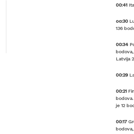
00:41
It
oo:30
Lu
136 bod
00:34
Po
bodova, 
Latvija 
00:29
La
00:21
Fin
bodova. 
je 12 bo
00:17
Grč
bodova, 