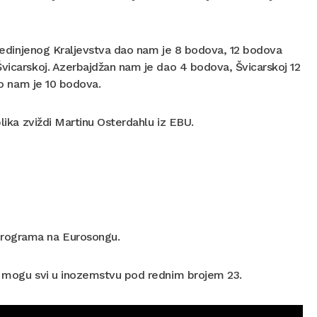
 Ujedinjenog Kraljevstva dao nam je 8 bodova, 12 bodova
Švicarskoj. Azerbajdžan nam je dao 4 bodova, Švicarskoj 12
ao nam je 10 bodova.
lika zviždi Martinu Osterdahlu iz EBU.
programa na Eurosongu.
u mogu svi u inozemstvu pod rednim brojem 23.