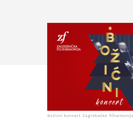
Božićni koncert Zagrebačke filharmonij