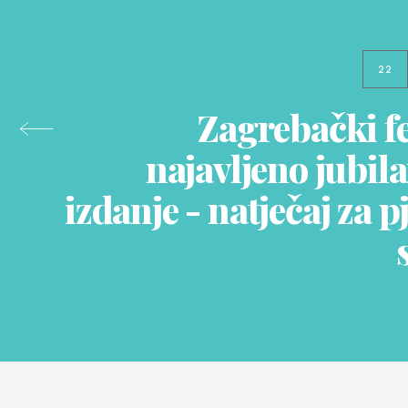
22
Zagrebački fe
najavljeno jubil
izdanje - natječaj za 