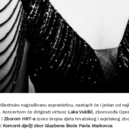
išestruko nagrađivanu sopranisticu, nastupit će i jedan od naj
. Koncertom će dirigirati virtuoz
Luka Vukšić
, zborovođa Oper
’
i
Zborom HRT-a
izveo brojna djela hrvatskog i svjetskog zb
 i
Komorni dječji zbor Glazbene škole Pavla Markovca
.