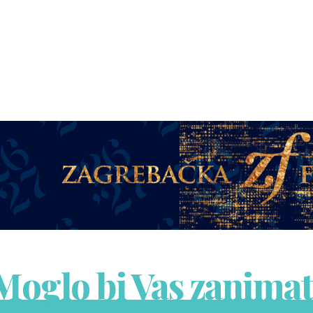
Moglo bi Vas zanimat