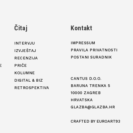
j
Čitaj
Kontakt
IMPRESSUM
INTERVJU
PRAVILA PRIVATNOSTI
IZVJEŠTAJ
POSTANI SURADNIK
RECENZIJA
E
PRIČE
KOLUMNE
CANTUS D.O.O.
DIGITAL & BIZ
BARUNA TRENKA 5
RETROSPEKTIVA
10000 ZAGREB
HRVATSKA
GLAZBA@GLAZBA.HR
CRAFTED BY
EUROART93