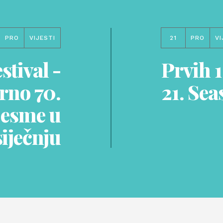
PRO
VIJESTI
21
PRO
VI
stival -
Prvih 1
arno 70.
21. Sea
pjesme u
siječnju