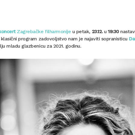
koncert
Zagrebačke filharmonije
u petak,
23.12.
u
19:30
nastavl
 klasični program zadovoljstvo nam je najaviti sopranisticu
Da
lju mladu glazbenicu za 2021. godinu.