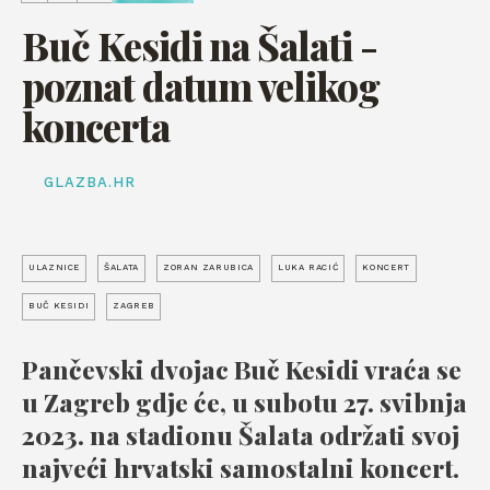
Buč Kesidi na Šalati -
poznat datum velikog
koncerta
GLAZBA.HR
ULAZNICE
ŠALATA
ZORAN ZARUBICA
LUKA RACIĆ
KONCERT
BUČ KESIDI
ZAGREB
Pančevski dvojac Buč Kesidi vraća se
u Zagreb gdje će, u subotu 27. svibnja
2023. na stadionu Šalata održati svoj
najveći hrvatski samostalni koncert.