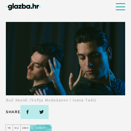
Buč Kesidi /Sofija Modošanov i Ivana Tešić
SHARE
19
SIJ
2023
VIJESTI