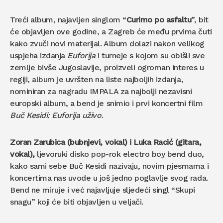
Treći album, najavljen singlom “
Curimo po asfaltu
”, bit
će objavljen ove godine, a Zagreb će među prvima čuti
kako zvuči novi materijal. Album dolazi nakon velikog
uspjeha izdanja
Euforija
i turneje s kojom su obišli sve
zemlje bivše Jugoslavije, proizveli ogroman interes u
regiji, album je uvršten na liste najboljih izdanja,
nominiran za nagradu IMPALA za najbolji nezavisni
europski album, a bend je snimio i prvi koncertni film
Buč Kesidi: Euforija uživo
.
Zoran Zarubica (bubnjevi, vokal) i Luka Racić (gitara,
vokal),
ljevoruki disko pop-rok electro boy bend duo,
kako sami sebe Buč Kesidi nazivaju, novim pjesmama i
koncertima nas uvode u još jedno poglavlje svog rada.
Bend ne miruje i već najavljuje sljedeći singl “Skupi
snagu” koji će biti objavljen u veljači.