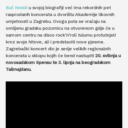
Buč Kesidi
u svojoj biografiji već ima rekordnih pet
rasprodanih koncerata u dvorištu Akademije likovnih
umjetnosti u Zagrebu. Ovoga puta se vraćaju na
omiljenu gradsku pozornicu na otvorenom gdje će u
samom centru na disco rock’n’roll tulumu protutnjati
kroz svoje hitove, ali i predstaviti nove pjesme.
Zagrebački koncert dio je serije velikih regionalnih
koncerata u sklopu kojih će bend nastupiti
20. svibnja u
novosadskom Spensu te 3. lipnja na beogradskom
Tašmajdanu.