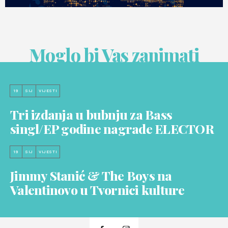
Moglo bi Vas zanimati
19
SIJ
VIJESTI
Tri izdanja u bubnju za Bass
singl/EP godine nagrade ELECTOR
19
SIJ
VIJESTI
Jimmy Stanić & The Boys na
Valentinovo u Tvornici kulture