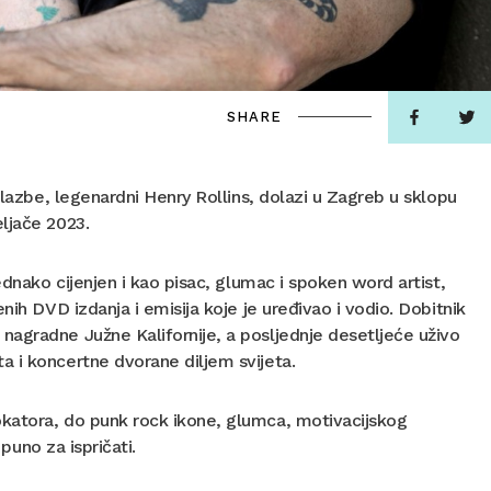
SHARE
glazbe, legenardni Henry Rollins, dolazi u Zagreb u sklopu
ljače 2023.
ednako cijenjen i kao pisac, glumac i spoken word artist,
nih DVD izdanja i emisija koje je uređivao i vodio. Dobitnik
nagradne Južne Kalifornije, a posljednje desetljeće uživo
 i koncertne dvorane diljem svijeta.
katora, do punk rock ikone, glumca, motivacijskog
 puno za ispričati.