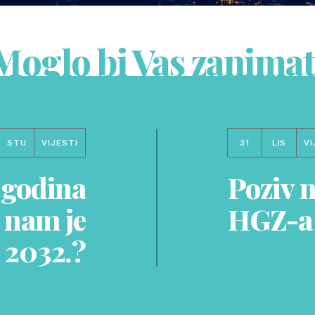
Moglo bi Vas zanimat
STU
VIJESTI
31
LIS
VI
 godina
Poziv 
 nam je
HGZ-a
 2032.?