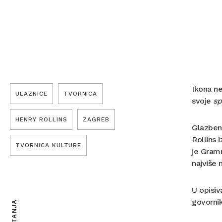
Ikona ne
ULAZNICE
TVORNICA
svoje
sp
HENRY ROLLINS
ZAGREB
Glazbeno
Rollins 
TVORNICA KULTURE
je Gramm
najviše 
U opisiv
govornik