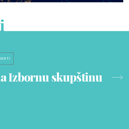
i
JESTI
na Izbornu skupštinu