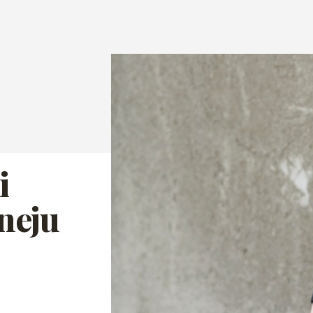
i
neju