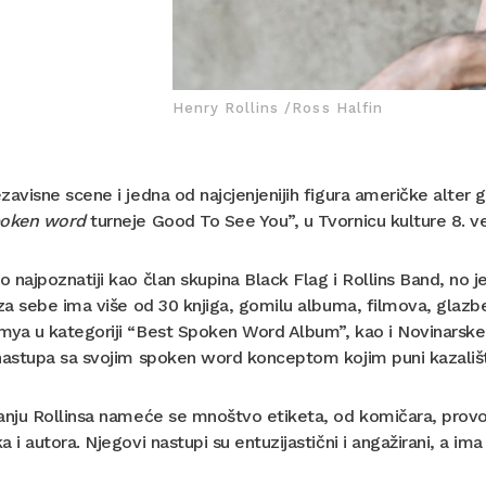
Henry Rollins /Ross Halfin
zavisne scene i jedna od najcjenjenijih figura američke alter 
oken word
turneje Good To See You”, u Tvornicu kulture 8. ve
 najpoznatiji kao član skupina Black Flag i Rollins Band, no j
iza sebe ima više od 30 knjiga, gomilu albuma, filmova, glazbe
ya u kategoriji “Best Spoken Word Album”, kao i Novinarske 
nastupa sa svojim spoken word konceptom kojim puni kazališta
anju Rollinsa nameće se mnoštvo etiketa, od komičara, provo
a i autora. Njegovi nastupi su entuzijastični i angažirani, a ima