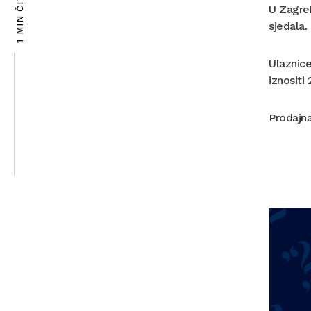
1 MIN ČITANJA
U Zagreb
sjedala.
Ulaznice
iznositi
Prodajna