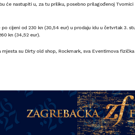
u će nastupiti u, za tu priliku, posebno prilagođenoj Tvornic
 po cijeni od 230 kn (30,54 eur) u prodaju idu u četvrtak 3. st
 260 kn (34,52 eur).
 mjesta su Dirty old shop, Rockmark, sva Eventimova fizička