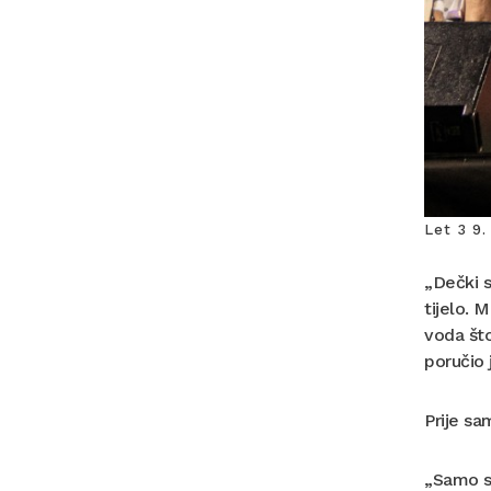
Let 3 9.
„Dečki s
tijelo. 
voda što
poručio
Prije sa
„Samo sa