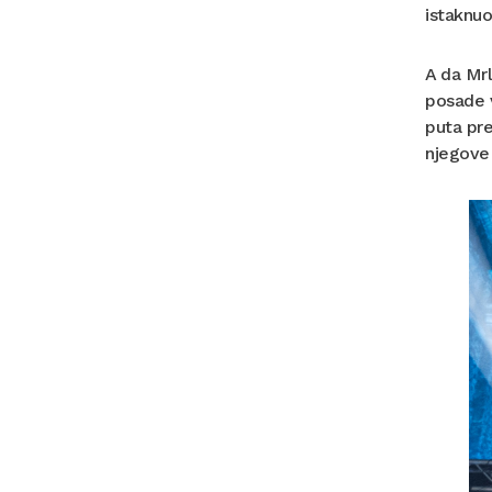
istaknuo
A da Mrl
posade v
puta pre
njegove 