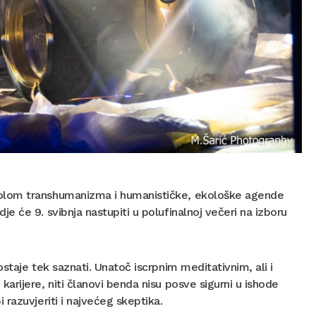
bolom transhumanizma i humanističke, ekološke agende
 će 9. svibnja nastupiti u polufinalnoj večeri na izboru
staje tek saznati. Unatoč iscrpnim meditativnim, ali i
rijere, niti članovi benda nisu posve sigurni u ishode
razuvjeriti i najvećeg skeptika.