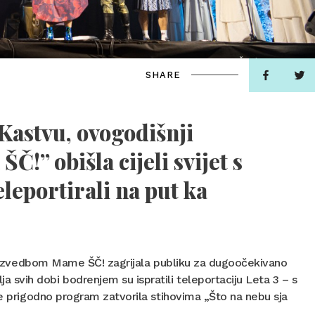
SHARE
astvu, ovogodišnji
Č!” obišla cijeli svijet s
leportirali na put ka
zvedbom Mame ŠČ! zagrijala publiku za dugoočekivano
svih dobi bodrenjem su ispratili teleportaciju Leta 3 – s
je prigodno program zatvorila stihovima „Što na nebu sja