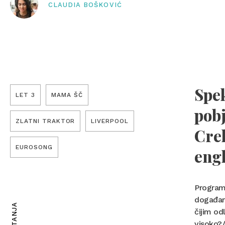
CLAUDIA BOŠKOVIĆ
Spe
LET 3
MAMA ŠČ
pobj
ZLATNI TRAKTOR
LIVERPOOL
Crek
EUROSONG
eng
Program 
događanj
čijim od
visoko?/