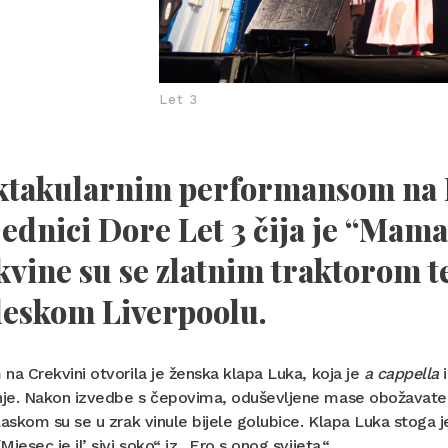
Let 3
ktakularnim performansom na K
ednici Dore Let 3 čija je “Mama Š
vine su se zlatnim traktorom te
leskom Liverpoolu.
na Crekvini otvorila je ženska klapa Luka, koja je
a cappella
i
e. Nakon izvedbe s čepovima, oduševljene mase obožavatelja 
laskom su se u zrak vinule bijele golubice. Klapa Luka stoga 
Mjesec je il’ sivi soko“ iz „Ero s onog svijeta.“