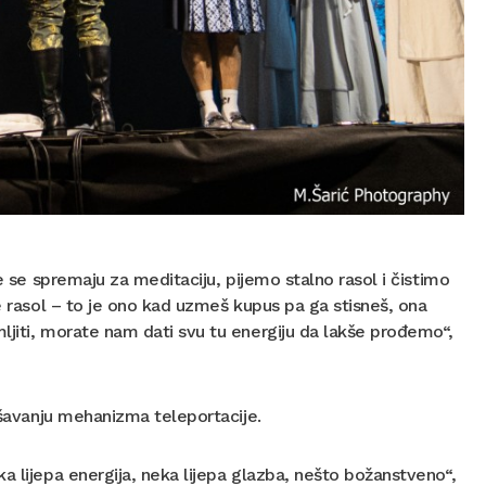
e se spremaju za meditaciju, pijemo stalno rasol i čistimo
te rasol – to je ono kad uzmeš kupus pa ga stisneš, ona
ljiti, morate nam dati svu tu energiju da lakše prođemo“,
kušavanju mehanizma teleportacije.
a lijepa energija, neka lijepa glazba, nešto božanstveno“,