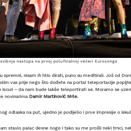
 svibnja nastupa na prvoj polufinalnoj večeri Eurosonga
u spremni, nisam ih htio dirati, puno su meditirali. Još od Dor
Molim vas prije nego što dođete na portal teleportacije popij
 iscuri – da nam bude lakše teleportirati se. Moramo se uzem
 je novinarima
Damir Martinović Mrle.
mog odlaska na put, ujedno je podijelio i prve impresije o is
m stavio palac desne noge i tako su me prošli neki trnci, nek