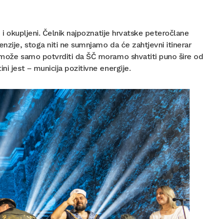
i i okupljeni. Čelnik najpoznatije hrvatske peteročlane
nzije, stoga niti ne sumnjamo da će zahtjevni itinerar
n može samo potvrditi da ŠČ moramo shvatiti puno šire od
ni jest – municija pozitivne energije.