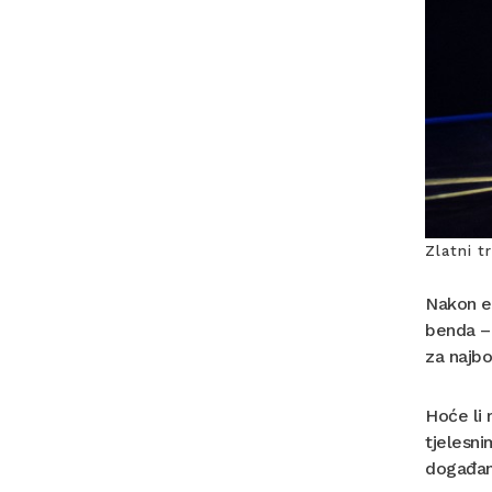
Zlatni t
Nakon e
benda – 
za najbo
Hoće li 
tjelesni
događanj