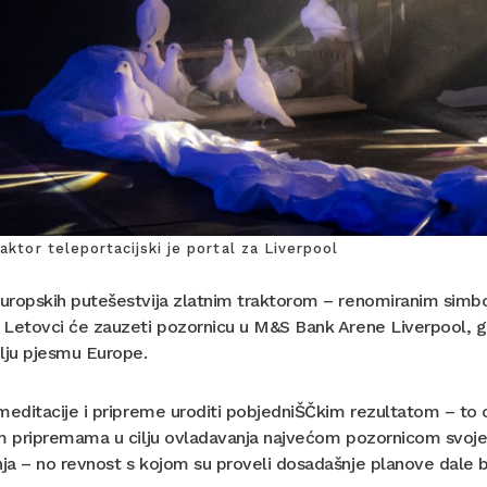
raktor teleportacijski je portal za Liverpool
uropskih putešestvija zlatnim traktorom – renomiranim sim
Letovci će zauzeti pozornicu u M&S Bank Arene Liverpool, gdje
lju pjesmu Europe.
meditacije i pripreme uroditi pobjedniŠČkim rezultatom – to o
m pripremama u cilju ovladavanja najvećom pozornicom svoje ka
a – no revnost s kojom su proveli dosadašnje planove dale bi 