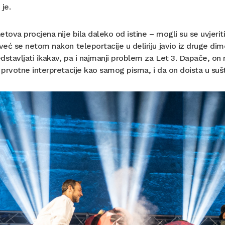
 je.
etova procjena nije bila daleko od istine – mogli su se uvjerit
eć se netom nakon teleportacije u deliriju javio iz druge dime
dstavljati ikakav, pa i najmanji problem za Let 3. Dapače, o
prvotne interpretacije kao samog pisma, i da on doista u sušti