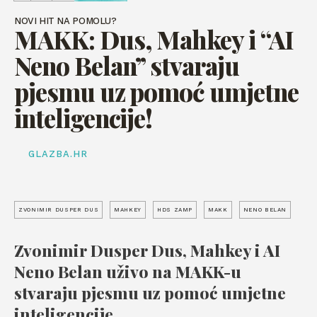
NOVI HIT NA POMOLU?
MAKK: Dus, Mahkey i “AI
Neno Belan” stvaraju
pjesmu uz pomoć umjetne
inteligencije!
GLAZBA.HR
ZVONIMIR DUSPER DUS
MAHKEY
HDS ZAMP
MAKK
NENO BELAN
Zvonimir Dusper Dus, Mahkey i AI
Neno Belan uživo na MAKK-u
stvaraju pjesmu uz pomoć umjetne
inteligencije