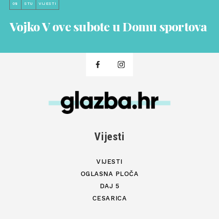
08
STU
VIJESTI
Vojko V ove subote u Domu sportova
Vijesti
VIJESTI
OGLASNA PLOČA
DAJ 5
CESARICA