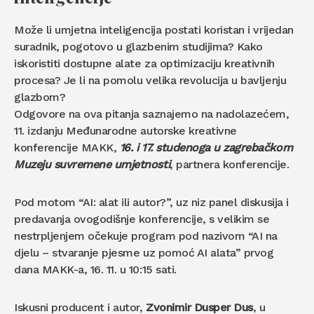
Može li umjetna inteligencija postati koristan i vrijedan
suradnik, pogotovo u glazbenim studijima? Kako
iskoristiti dostupne alate za optimizaciju kreativnih
procesa? Je li na pomolu velika revolucija u bavljenju
glazbom?
Odgovore na ova pitanja saznajemo na nadolazećem,
11. izdanju Međunarodne autorske kreativne
konferencije MAKK,
16. i 17. studenoga u zagrebačkom
Muzeju suvremene umjetnosti
, partnera konferencije.
Pod motom “AI: alat ili autor?”, uz niz panel diskusija i
predavanja ovogodišnje konferencije, s velikim se
nestrpljenjem očekuje program pod nazivom “AI na
djelu – stvaranje pjesme uz pomoć AI alata” prvog
dana MAKK-a, 16. 11. u 10:15 sati.
Iskusni producent i autor,
Zvonimir Dusper Dus
, u