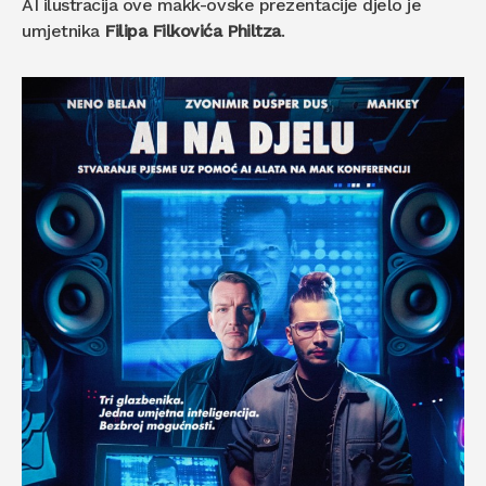
AI ilustracija ove makk-ovske prezentacije djelo je
umjetnika
Filipa Filkovića Philtza
.