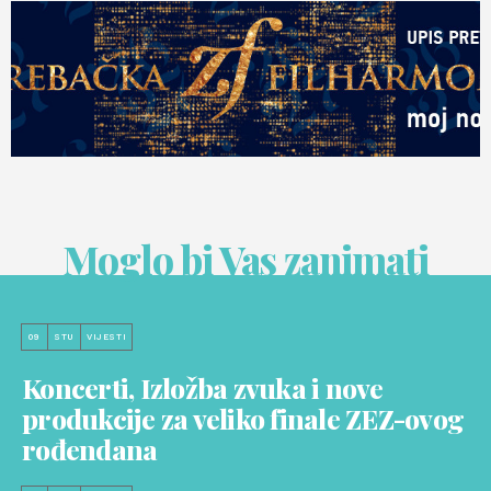
Moglo bi Vas zanimati
09
STU
VIJESTI
Koncerti, Izložba zvuka i nove
produkcije za veliko finale ZEZ-ovog
rođendana