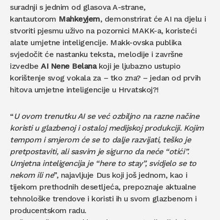
suradnji s jednim od glasova A-strane,
kantautorom
Mahkeyjem
, demonstrirat će AI na djelu i
stvoriti pjesmu uživo na pozornici MAKK-a, koristeći
alate umjetne inteligencije. Makk-ovska publika
svjedočit će nastanku teksta, melodije i završne
izvedbe
AI Nene Belana
koji je ljubazno ustupio
korištenje svog vokala za – tko zna? – jedan od prvih
hitova umjetne inteligencije u Hrvatskoj?!
“
U ovom trenutku AI se već ozbiljno na razne načine
koristi u glazbenoj i ostaloj medijskoj produkciji. Kojim
tempom i smjerom će se to dalje razvijati, teško je
pretpostaviti, ali sasvim je sigurno da neće “otići”.
Umjetna inteligencija je “here to stay”, svidjelo se to
nekom ili ne
”, najavljuje Dus koji još jednom, kao i
tijekom prethodnih desetljeća, prepoznaje aktualne
tehnološke trendove i koristi ih u svom glazbenom i
producentskom radu.