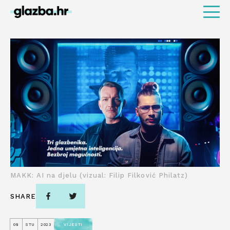
MAKK: AI na djelu (vizual: Filip Filković Philatz)
SHARE
08
STU
2023
VIJESTI