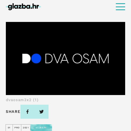
dvaosam3x2 (1)
SHARE
01
PRO
2021
VIJESTI