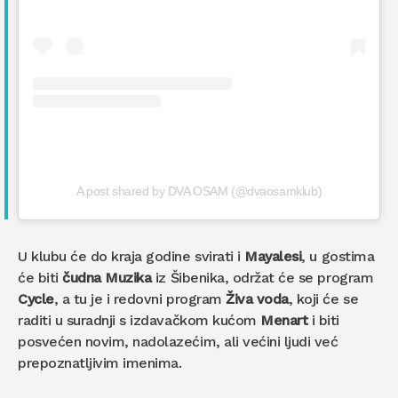
A post shared by DVA OSAM (@dvaosamklub)
U klubu će do kraja godine svirati i
Mayalesi
, u gostima
će biti
čudna Muzika
iz Šibenika, održat će se program
Cycle
, a tu je i redovni program
Živa voda
, koji će se
raditi u suradnji s izdavačkom kućom
Menart
i biti
posvećen novim, nadolazećim, ali većini ljudi već
prepoznatljivim imenima.