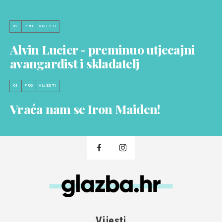
02
PRO
VIJESTI
Alvin Lucier - preminuo utjecajni
avangardist i skladatelj
01
PRO
VIJESTI
Vraća nam se Iron Maiden!
Vijesti