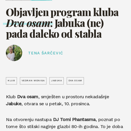
Objavljen program kluba
Dva osam
: Jabuka (ne)
pada daleko od stabla
TENA ŠARČEVIĆ
KLUB
VEDRAN MENIGA
JABUKA
DVA OSAM
Klub
Dva osam
, smješten u prostoru nekadašnje
Jabuke
, otvara se u petak, 10. prosinca.
Na otvorenju nastupa
DJ Tomi Phantasma
, poznat po
tome što stilski naginje glazbi 80-ih godina. To je doba