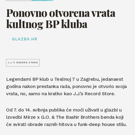
Ponovno otvorena vrata
kultnog BP kluba
GLAZBA.HR
J.J.'S RECORD STORE
Legendarni BP klub u Teslinoj 7 u Zagrebu, jedanaest
godina nakon prestanka rada, ponovno je otvorio svoja
vrata, no, samo na kratko kao J.J.’s Record Store.
Od 7. do 14. svibnja publika će moći uživati u glazbi u
izvedbi Mirze x G.O. & The Bashir Brothers benda koji
će svirati obrade raznih hitova u funk-deep house stilu.