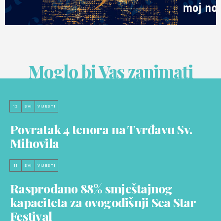
Moglo bi Vas zanimati
12
SVI
VIJESTI
Povratak 4 tenora na Tvrđavu Sv.
Mihovila
11
SVI
VIJESTI
Rasprodano 88% smještajnog
kapaciteta za ovogodišnji Sea Star
Festival