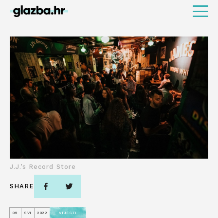
J.J.’s Record Store
SHARE
09
SVI
2022
VIJESTI