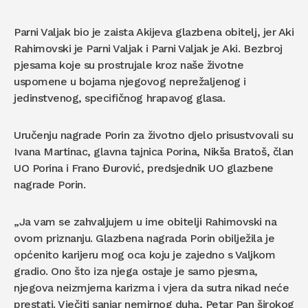
Parni Valjak bio je zaista Akijeva glazbena obitelj, jer Aki
Rahimovski je Parni Valjak i Parni Valjak je Aki. Bezbroj
pjesama koje su prostrujale kroz naše životne
uspomene u bojama njegovog neprežaljenog i
jedinstvenog, specifičnog hrapavog glasa.
Uručenju nagrade Porin za životno djelo prisustvovali su
Ivana Martinac, glavna tajnica Porina, Nikša Bratoš, član
UO Porina i Frano Đurović, predsjednik UO glazbene
nagrade Porin.
„Ja vam se zahvaljujem u ime obitelji Rahimovski na
ovom priznanju. Glazbena nagrada Porin obilježila je
općenito karijeru mog oca koju je zajedno s Valjkom
gradio. Ono što iza njega ostaje je samo pjesma,
njegova neizmjerna karizma i vjera da sutra nikad neće
prestati. Vječiti sanjar nemirnog duha, Petar Pan širokog