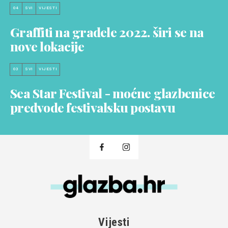
04
SVI
VIJESTI
Graffiti na gradele 2022. širi se na
nove lokacije
03
SVI
VIJESTI
Sea Star Festival - moćne glazbenice
predvode festivalsku postavu
Vijesti