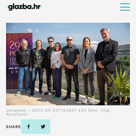
unnamed – 2022-05-03T123507.455 foto: Filip
Kovačević
SHARE