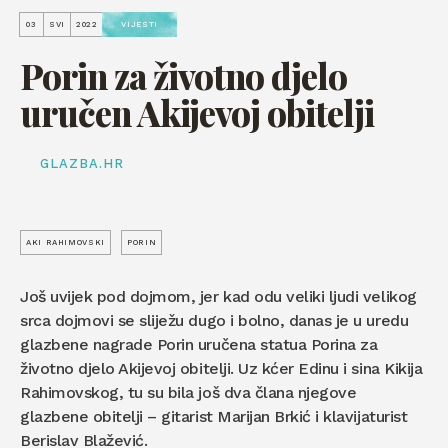
03
SVI
2022
VIJESTI
Porin za životno djelo
uručen Akijevoj obitelji
GLAZBA.HR
AKI RAHIMOVSKI
PORIN
Još uvijek pod dojmom, jer kad odu veliki ljudi velikog
srca dojmovi se sliježu dugo i bolno, danas je u uredu
glazbene nagrade Porin uručena statua Porina za
životno djelo Akijevoj obitelji. Uz kćer Edinu i sina Kikija
Rahimovskog, tu su bila još dva člana njegove
glazbene obitelji – gitarist Marijan Brkić i klavijaturist
Berislav Blažević.