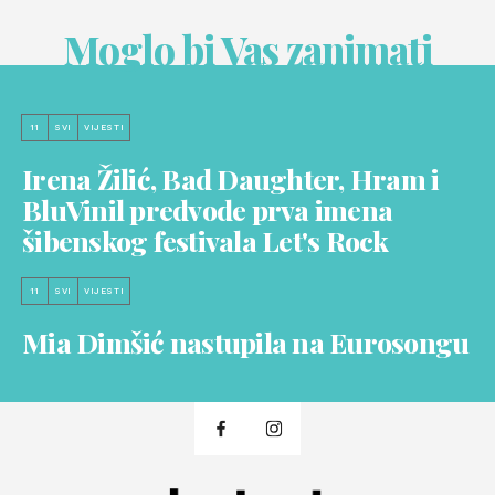
Moglo bi Vas zanimati
11
SVI
VIJESTI
Irena Žilić, Bad Daughter, Hram i
BluVinil predvode prva imena
šibenskog festivala Let's Rock
11
SVI
VIJESTI
Mia Dimšić nastupila na Eurosongu