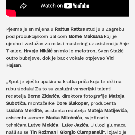
Pjesma je snimljena u
Rattus Rattus
studiju u Zagrebu
pod produkcijskom palicom
Borne Maksana
koji je
ujedno i zaslužan za miks i mastering uz asistenciju Anje
Tkalec.
Hrvoje Nikšić
snimio je melotron, Sven Stažić
outro bubnjeve, dok je back vokale otpjevao
Vid
Hajsan
.
„Spot je vješto upakirana kratka priča koja te drži na
rubu sjedala! Za to su zaslužni vanserijski talenti
redatelja
Borne Zidarića
, direktora fotografije
Mateja
Subotića
, montažerke
Dore Slakoper
, producenta
Luciana Merdite
, asistenta redatelja
Mateja Matijevića
,
asistenta kamere
Marka Milohnića
, svjetlosnih
tehničara
Lutve Mekića
i
Luke Jazića
. U ulozi glumaca
našli su se
Tin Rožman
i
Giorgio Clampanelli
“, izjavio je