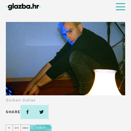
Borben Dallas
SHARE
11
SVI
2022
VIJESTI