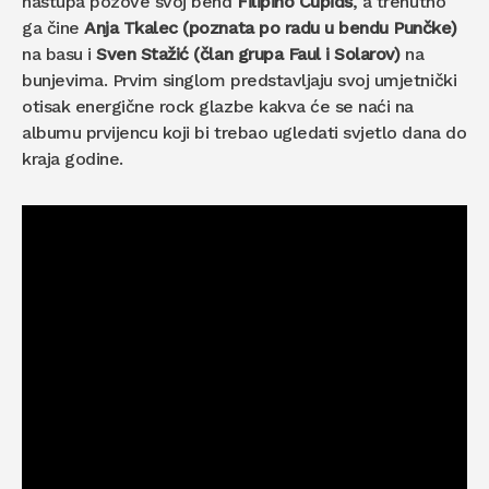
nastupa pozove svoj bend
Filipino Cupids
, a trenutno
ga čine
Anja Tkalec (poznata po radu u bendu Punčke)
na basu i
Sven Stažić (član grupa Faul i Solarov)
na
bunjevima. Prvim singlom predstavljaju svoj umjetnički
otisak energične rock glazbe kakva će se naći na
albumu prvijencu koji bi trebao ugledati svjetlo dana do
kraja godine.