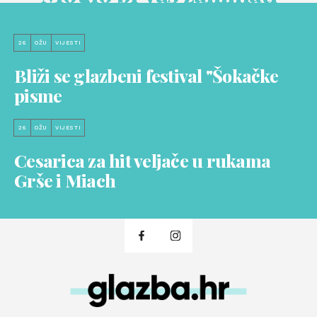
26
OŽU
VIJESTI
Bliži se glazbeni festival "Šokačke
pisme
26
OŽU
VIJESTI
Cesarica za hit veljače u rukama
Grše i Miach