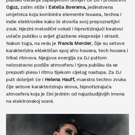
Oguz,
zatim stiže i
Estella Boersma,
jedinstvena
umjetnica koja kombinira elemente housea, techna i
indie elektronike kako bi stvorila svoj prepoznatljivi
zvuk. Njezini melodični vokali i hipnotizirajući beatovi
uvlače publiku u svijet glazbene ekspresije i strasti.
Nakon toga, na redu je
Francis Mercier
, čije su setove
karakterizira eklektičan spoj afro housea, tech housea i
tribal ritmova. Njegova energija za DJ pultom
neizostavno podiže atmosferu i tjera publiku da se
prepusti plesu i ritmu tijekom cijelog nastupa. Za DJ
pult doletjet će i
Helena Hauff,
maestra techno zvuka
čije setove karakteriziraju sirova, hipnotizirajuća
atmosfera koja je čini jednim od najuzbudljivijih imena
na elektronskoj sceni.