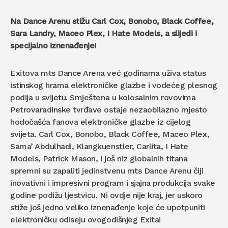
Na Dance Arenu stižu Carl Cox, Bonobo, Black Coffee,
Sara Landry, Maceo Plex, I Hate Models, a slijedi i
specijalno iznenađenje!
Exitova mts Dance Arena već godinama uživa status
istinskog hrama elektroničke glazbe i vodećeg plesnog
podija u svijetu. Smještena u kolosalnim rovovima
Petrovaradinske tvrđave ostaje nezaobilazno mjesto
hodočašća fanova elektroničke glazbe iz cijelog
svijeta. Carl Cox, Bonobo, Black Coffee, Maceo Plex,
Sama’ Abdulhadi, Klangkuenstler, Carlita, I Hate
Models, Patrick Mason, i još niz globalnih titana
spremni su zapaliti jedinstvenu mts Dance Arenu čiji
inovativni i impresivni program i sjajna produkcija svake
godine podižu ljestvicu. Ni ovdje nije kraj, jer uskoro
stiže još jedno veliko iznenađenje koje će upotpuniti
elektroničku odiseju ovogodišnjeg Exita!