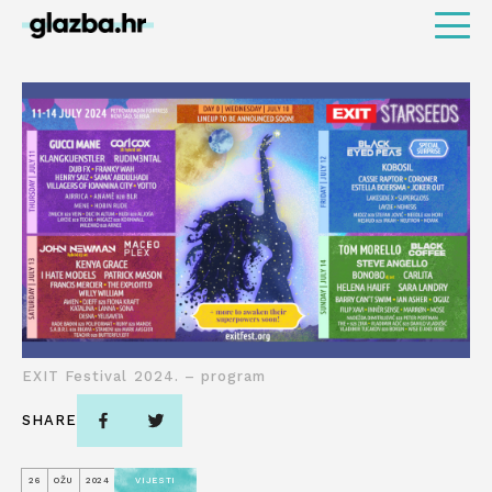
EXIT Festival 2024. – program
SHARE
26
OŽU
2024
VIJESTI