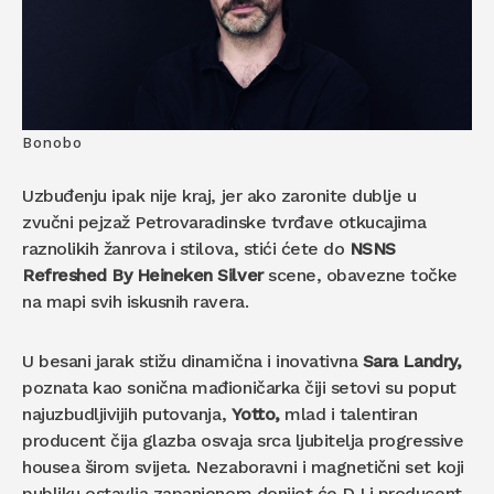
Bonobo
Uzbuđenju ipak nije kraj, jer ako zaronite dublje u
zvučni pejzaž Petrovaradinske tvrđave otkucajima
raznolikih žanrova i stilova, stići ćete do
NSNS
Refreshed By Heineken Silver
scene, obavezne točke
na mapi svih iskusnih ravera.
U besani jarak stižu dinamična i inovativna
Sara Landry,
poznata kao sonična mađioničarka čiji setovi su poput
najuzbudljivijih putovanja,
Yotto,
mlad i talentiran
producent čija glazba osvaja srca ljubitelja progressive
housea širom svijeta. Nezaboravni i magnetični set koji
publiku ostavlja zapanjenom donijet će DJ i producent