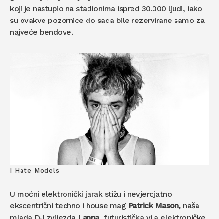
koji je nastupio na stadionima ispred 30.000 ljudi, iako
su ovakve pozornice do sada bile rezervirane samo za
najveće bendove.
I Hate Models
U moćni elektronički jarak stižu i nevjerojatno
ekscentrični techno i house mag
Patrick Mason,
naša
mlada DJ zvijezda
Lanna,
futuristička vila elektroničke