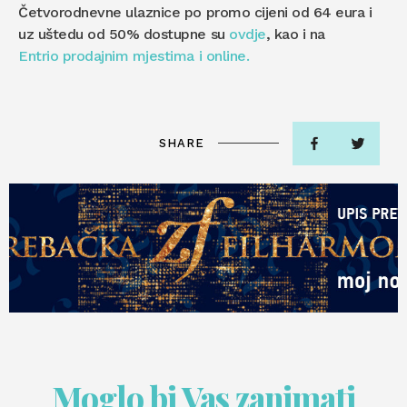
Četvorodnevne ulaznice po promo cijeni od 64 eura i
uz uštedu od 50% dostupne su
ovdje
, kao i na
Entrio prodajnim mjestima i online.
SHARE
Moglo bi Vas zanimati