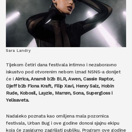
Sara Landry
Tijekom četiri dana festivala intimno i nezaboravno
iskustvo pod otvorenim nebom iznad NSNS-a donijet
će i
Airrica, Anamē b2b BLR, Awen, Cassie Raptor,
Djeff b2b Fiona Kraft, Filip Xavi, Henry Saiz, Hobin
Rude, Kobosil, Layzie, Marrøn, Sona, Supergloss i
Yelisaveta.
Nadaleko poznata kao omiljena mala pozornica
festivala, Urban Bug i ove godine donosi sjajnu ekipu
koja će zasigurno zagrijjati publiku. Program ove godine