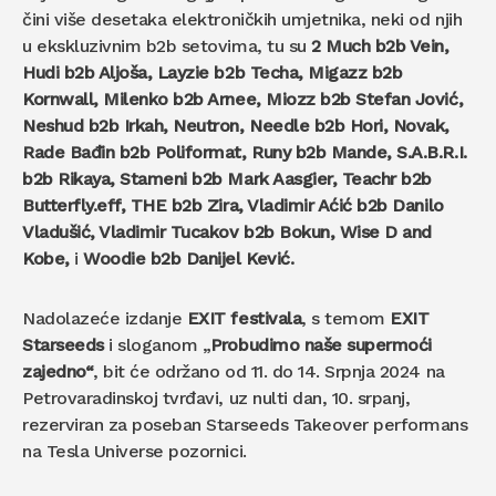
čini više desetaka elektroničkih umjetnika, neki od njih
u ekskluzivnim b2b setovima, tu su
2 Much b2b Vein,
Hudi b2b Aljoša, Layzie b2b Techa, Migazz b2b
Kornwall, Milenko b2b Arnee, Miozz b2b Stefan Jović,
Neshud b2b Irkah, Neutron, Needle b2b Hori, Novak,
Rade Bađin b2b Poliformat, Runy b2b Mande, S.A.B.R.I.
b2b Rikaya, Stameni b2b Mark Aasgier, Teachr b2b
Butterfly.eff, THE b2b Zira, Vladimir Aćić b2b Danilo
Vladušić, Vladimir Tucakov b2b Bokun, Wise D and
Kobe,
i
Woodie b2b Danijel Kević.
Nadolazeće izdanje
EXIT festivala
, s temom
EXIT
Starseeds
i sloganom „
Probudimo naše supermoći
zajedno“
, bit će održano od 11. do 14. Srpnja 2024 na
Petrovaradinskoj tvrđavi, uz nulti dan, 10. srpanj,
rezerviran za poseban Starseeds Takeover performans
na Tesla Universe pozornici.