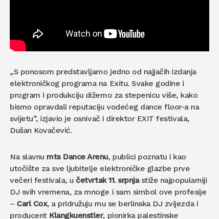
„S ponosom predstavljamo jedno od najjačih izdanja
elektroničkog programa na Exitu. Svake godine i
program i produkciju dižemo za stepenicu više, kako
bismo opravdali reputaciju vodećeg dance floor-a na
svijetu”, izjavio je osnivač i direktor EXIT festivala,
Dušan Kovačević.
Na slavnu
mts Dance Arenu
, publici poznatu i kao
utočište za sve ljubitelje elektroničke glazbe prve
večeri festivala, u
četvrtak 11. srpnja
stiže najpopularniji
DJ svih vremena, za mnoge i sam simbol ove profesije
–
Carl Cox
, a pridružuju mu se berlinska DJ zvijezda i
producent
Klangkuenstler
, pionirka palestinske