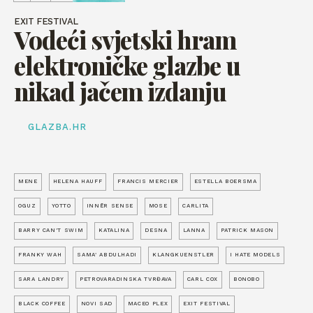
EXIT FESTIVAL
Vodeći svjetski hram
elektroničke glazbe u
nikad jačem izdanju
GLAZBA.HR
MENE
HELENA HAUFF
FRANCIS MERCIER
ESTELLA BOERSMA
OGUZ
YOTTO
INNĒR SENSE
MOSE
CARLITA
BARRY CAN’T SWIM
KATALINA
DESNA
LANNA
PATRICK MASON
FRANKY WAH
SAMA’ ABDULHADI
KLANGKUENSTLER
I HATE MODELS
SARA LANDRY
PETROVARADINSKA TVRĐAVA
CARL COX
BONOBO
BLACK COFFEE
NOVI SAD
MACEO PLEX
EXIT FESTIVAL