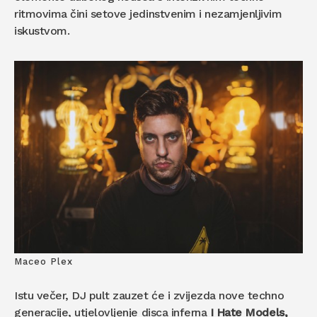
ritmovima čini setove jedinstvenim i nezamjenljivim
iskustvom.
Maceo Plex
Istu večer, DJ pult zauzet će i zvijezda nove techno
generacije, utjelovljenje disca inferna
I Hate Models,