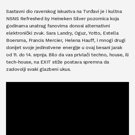
Sastavni dio raverskog iskustva na Tvrđavi je i kultna
NSNS Refreshed by Heineken Silver pozornica koja
godinama unatrag fanovima donosi alternativni
elektronički zvuk. Sara Landry, Oguz, Yotto, Estella
Boersma, Francis Mercier, Helena Hauff, i mnogi drugi
donijet svoje jedinstvene energije u ovaj besani jarak
od 11. do 14. srpnja. Bilo da vas privlači techno, house, ili
tech-house, na EXIT stiže postava spremna da
zadovolji svaki glazbeni ukus.