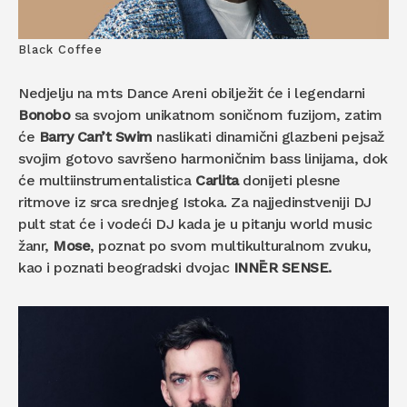
Black Coffee
Nedjelju na mts Dance Areni obilježit će i legendarni
Bonobo
sa svojom unikatnom soničnom fuzijom, zatim
će
Barry Can’t Swim
naslikati dinamični glazbeni pejsaž
svojim gotovo savršeno harmoničnim bass linijama, dok
će multiinstrumentalistica
Carlita
donijeti plesne
ritmove iz srca srednjeg Istoka. Za najjedinstveniji DJ
pult stat će i vodeći DJ kada je u pitanju world music
žanr,
Mose
, poznat po svom multikulturalnom zvuku,
kao i poznati beogradski dvojac
INNĒR SENSE.