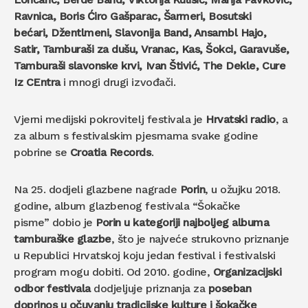
Ravnica, Boris Ćiro Gašparac, Šarmeri, Bosutski
bećari, Džentlmeni, Slavonija Band, Ansambl Hajo,
Satir, Tamburaši za dušu, Vranac, Kas, Šokci, Garavuše,
Tamburaši slavonske krvi, Ivan Štivić, The Dekle, Cure
Iz CEntra
i mnogi drugi izvođači.
Vjerni medijski pokrovitelj festivala je
Hrvatski radio
, a
za album s festivalskim pjesmama svake godine
pobrine se
Croatia Records
.
Na 25. dodjeli glazbene nagrade
Porin
, u ožujku 2018.
godine, album glazbenog festivala “Šokačke
pisme” dobio je
Porin u kategoriji najboljeg albuma
tamburaške glazbe
, što je najveće strukovno priznanje
u Republici Hrvatskoj koju jedan festival i festivalski
program mogu dobiti. Od 2010. godine,
Organizacijski
odbor festivala
dodjeljuje priznanja za
poseban
doprinos u očuvanju tradicijske kulture i šokačke