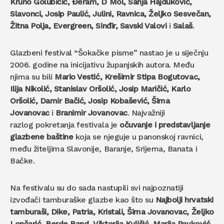
Kruno Golubičić, Đeram, D Mol, Sanja Hajduković,
Slavonci, Josip Paulić, Julini, Ravnica, Željko Sesvečan,
Žitna Polja, Evergreen, Sinđir, Savski Valovi
i
Salaš
.
Glazbeni festival “Šokačke pisme” nastao je u siječnju
2006. godine na inicijativu županjskih autora. Među
njima su bili
Mario Vestić, Krešimir Stipa Bogutovac,
Ilija Nikolić, Stanislav Oršolić, Josip Maričić, Karlo
Oršolić, Damir Bačić, Josip Kobašević, Šima
Jovanovac
i
Branimir Jovanovac
. Najvažniji
razlog pokretanja festivala je
očuvanje i predstavljanje
glazbene baštine
koja se njeguje u panonskoj ravnici,
među žiteljima Slavonije, Baranje, Srijema, Banata i
Bačke.
Na festivalu su do sada nastupili svi najpoznatiji
izvođači tamburaške glazbe kao što su
Najbolji hrvatski
tamburaši, Dike, Patria, Kristali, Šima Jovanovac, Željko
Lončarić, Berde Band, Viktorija Kulišić, Marija Pavković,