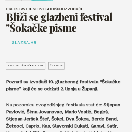
PREDSTAVLJENI OVOGODIŠNJI IZVOĐAČI
Bliži se glazbeni festival
"Šokačke pisme
GLAZBA.HR
FESTIVAL ŠOKAČKE PISME
ŽUPANJA
Poznati su izvođači 19. glazbenog festivala “Šokačke
pisme” koji će se održati 2. lipnja u Županji.
Na pozornicu ovogodišnjeg festivala stat će:
Stjepan
Pavlović, Šima Jovanovac, Mario Vestić, Begeš,
Stjepan Jeršek Štef, Šokci, Dva Šokca, Berde Band,
Žeteoci, Caprio, Kas, Slavonski Dukati, Garavi, Satir,