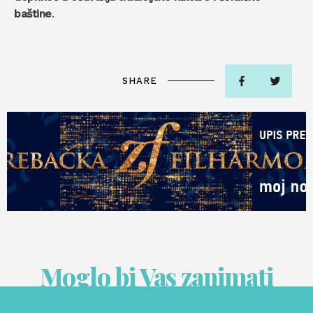
baštine
.
SHARE
Moglo bi Vas zanimati