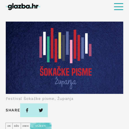
Festival Šokačke pisme, Županja
SHARE
26
OŽU
2024
VIJESTI