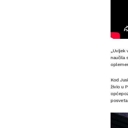
„Uvijek 
naučila 
oplemeni
Kod Jusi
živio u 
općepozn
posveta