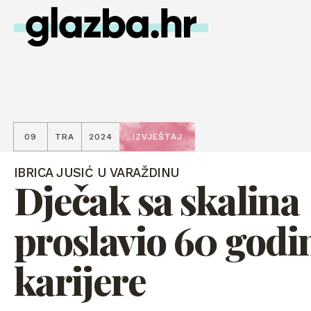
09
TRA
2024
IZVJEŠTAJ
IBRICA JUSIĆ U VARAŽDINU
Dječak sa skalina
proslavio 60 godi
karijere