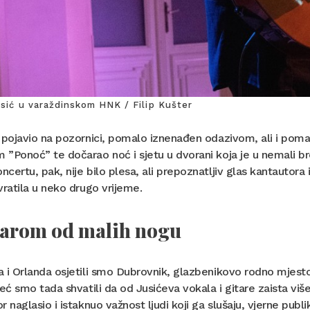
usić u varaždinskom HNK / Filip Kušter
 pojavio na pozornici, pomalo iznenađen odazivom, ali i pom
”Ponoć” te dočarao noć i sjetu u dvorani koja je u nemali br
certu, pak, nije bilo plesa, ali prepoznatljiv glas kantautora
vratila u neko drugo vrijeme.
tarom od malih nogu
 i Orlanda osjetili smo Dubrovnik, glazbenikovo rodno mjest
Već smo tada shvatili da od Jusićeva vokala i gitare zaista viš
r naglasio i istaknuo važnost ljudi koji ga slušaju, vjerne publi