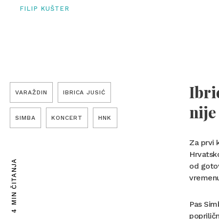
FILIP KUŠTER
Ibri
VARAŽDIN
IBRICA JUSIĆ
nije
SIMBA
KONCERT
HNK
Za prvi 
Hrvatsko
4 MIN ČITANJA
od gotov
vremenu
Pas Simb
poprili