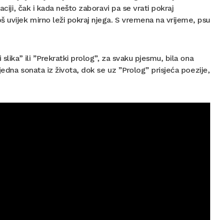
ciji, čak i kada nešto zaboravi pa se vrati pokraj
 uvijek mirno leži pokraj njega. S vremena na vrijeme, psu
slika” ili ”Prekratki prolog”, za svaku pjesmu, bila ona
jedna sonata iz života, dok se uz ”Prolog” prisjeća poezije,