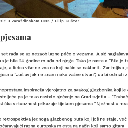
usić u varaždinskom HNK / Filip Kušter
 pjesama
 set rađa se uz nezaobilazne priče o vezama. Jusić naglašava 
ka je bila 24 godine mlađa od njega. Tako je nastala ”Bila je 
aje, a Ibrica više ne zna na koji način se nakloniti. Zanimljiv
jesmu ”Još uvijek ne znam neke važne stvari”, da bi odmah za
 neprestana inspiracija vjerojatno za svakog glazbenika koji
stoljeća pa je tako nastalo sjećanje na Grad svjetla – ”Trubač
istička virtuoznost prikazuje tijekom pjesama ”Nježnost u mrak
to retrospektiva jednoga glazbenog puta koji još ne staje, već
očaravajući razna europska mjesta na način koji samo gitara i