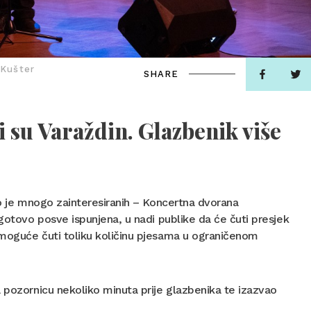
 Kušter
SHARE
i su Varaždin. Glazbenik više
lo je mnogo zainteresiranih – Koncertna dvorana
 gotovo posve ispunjena, u nadi publike da će čuti presjek
 moguće čuti toliku količinu pjesama u ograničenom
a pozornicu nekoliko minuta prije glazbenika te izazvao