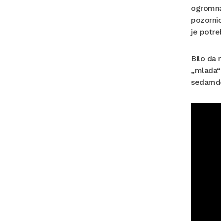
ogromna 
pozornic
je potre
Bilo da 
„mlada“ 
sedamdes