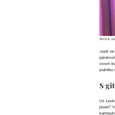
Ibrica J
Jusić se
pjesmom 
ovom kon
publiku 
S gi
Uz Leuta
jesen”. 
kantauto