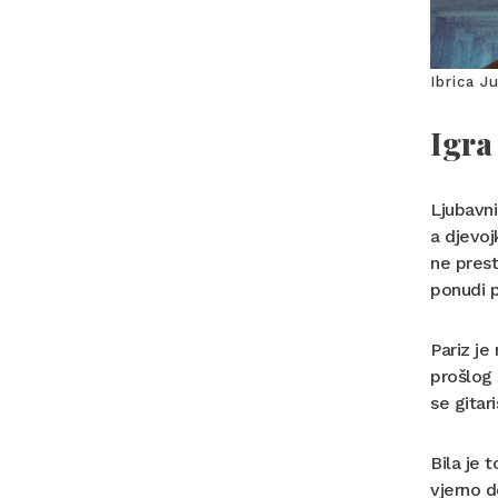
Ibrica J
Igra
Ljubavni
a djevoj
ne prest
ponudi p
Pariz je
prošlog 
se gitar
Bila je 
vjerno d