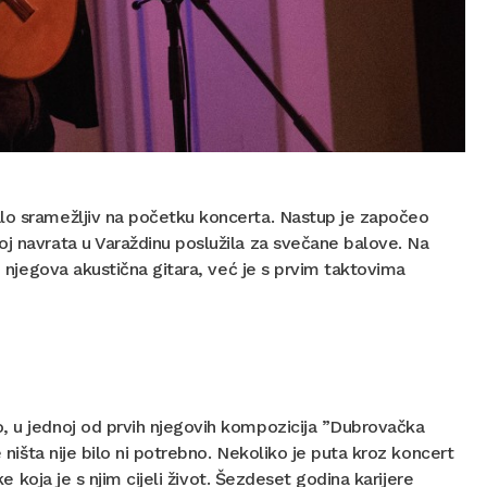
alo sramežljiv na početku koncerta. Nastup je započeo
oj navrata u Varaždinu poslužila za svečane balove. Na
 i njegova akustična gitara, već je s prvim taktovima
o, u jednoj od prvih njegovih kompozicija ”Dubrovačka
e ništa nije bilo ni potrebno. Nekoliko je puta kroz koncert
ke koja je s njim cijeli život. Šezdeset godina karijere