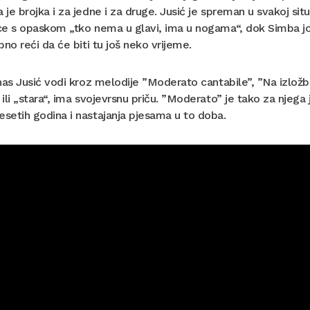
je brojka i za jedne i za druge. Jusić je spreman u svakoj situa
e s opaskom „tko nema u glavi, ima u nogama“, dok Simba još
bno reći da će biti tu još neko vrijeme.
nas Jusić vodi kroz melodije ”Moderato cantabile”, ”Na izložbi 
ili „stara“, ima svojevrsnu priču. ”Moderato” je tako za njega 
etih godina i nastajanja pjesama u to doba.