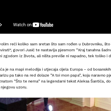
volim reći koliko sam sretan što sam rođen u Dubrovniku, št
svirati“, govori Jusić te nastavlja pjesmom ”Kraj tanahna šad
 zgodom iz života, ali ništa previše ni napadno, tek toliko i d
ća je na mapi melodija i utjecaja cijela Europa – od bosanskih
Parizu pa tako na red dolaze ”A toi mon papa”, koju naravno 
atom ”Što te nema” na legendarni tekst Aleksa Šantića, dok 
 njegovu uzoru.