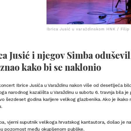
Ibrica Jusić u varaždinskom HNK / Filip
ca Jusić i njegov Simba oduševil
 znao kako bi se naklonio
koncert Ibrice Jusića u Varaždinu nakon više od desetljeća bi
ga narodnog kazališta u Varaždinu u subotu 6. travnja bila je
o šezdeset godina karijere velikog glazbenika. Ako je ikako
.
a, vjerni suputnik velikoga hrvatskog kantautora, došao je n
čnu pozornost među okupljenom publike.