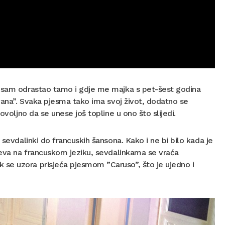
o sam odrastao tamo i gdje me majka s pet-šest godina
rvana”. Svaka pjesma tako ima svoj život, dodatno se
ovoljno da se unese još topline u ono što slijedi.
 sevdalinki do francuskih šansona. Kako i ne bi bilo kada je
pjeva na francuskom jeziku, sevdalinkama se vraća
se uzora prisjeća pjesmom ”Caruso”, što je ujedno i