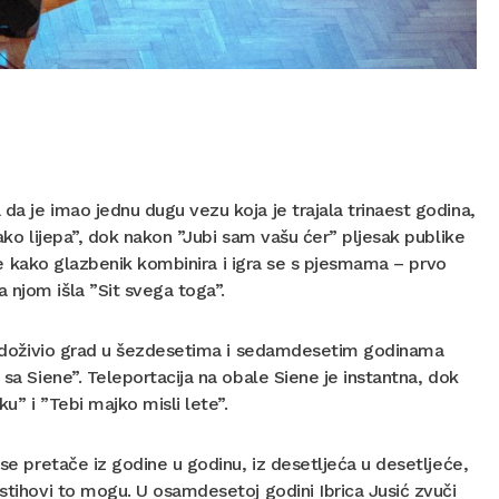
da je imao jednu dugu vezu koja je trajala trinaest godina,
tako lijepa”, dok nakon ”Jubi sam vašu ćer” pljesak publike
o je kako glazbenik kombinira i igra se s pjesmama – prvo
 njom išla ”Sit svega toga”.
 je doživio grad u šezdesetima i sedamdesetim godinama
 sa Siene”. Teleportacija na obale Siene je instantna, dok
u” i ”Tebi majko misli lete”.
 se pretače iz godine u godinu, iz desetljeća u desetljeće,
 stihovi to mogu. U osamdesetoj godini Ibrica Jusić zvuči