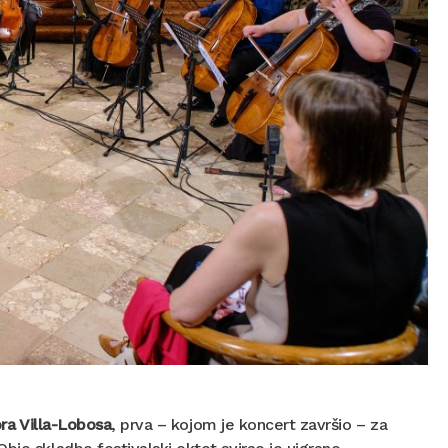
ra Villa-Lobosa
, prva – kojom je koncert završio – za