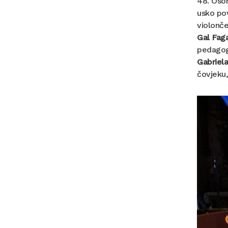
48. Osor
usko pov
violonče
Gal Fag
pedagogu
Gabriel
čovjeku,