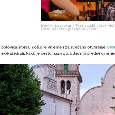
Monika Leskovar i Festivalski oktet vio
Foto: Osorske glazbene večeri
 polovica srpnja, došlo je vrijeme i za svečano otvorenje
Osor
 ex-katedrali, kako je često nazivaju, odnosno predivnoj rene