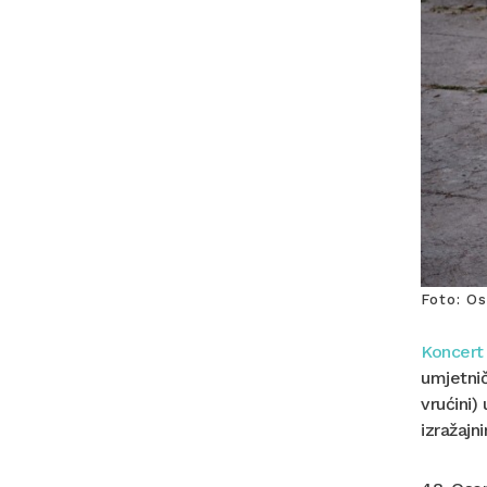
Foto: O
Koncert
umjetnič
vrućini)
izražajn