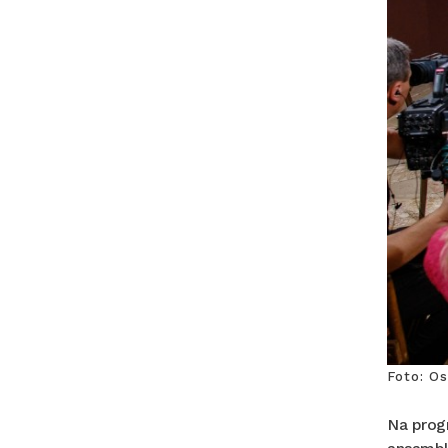
Foto: O
Na progr