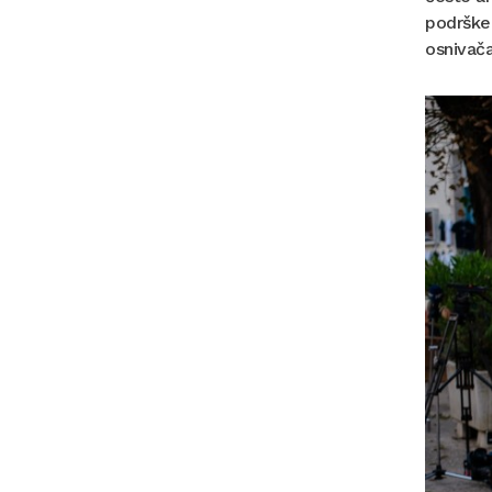
podrške 
osnivača