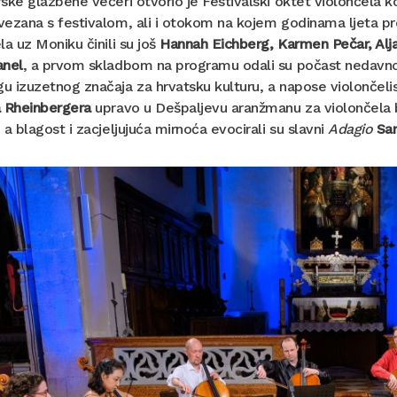
ske glazbene večeri otvorio je Festivalski oktet violončela koji
ezana s festivalom, ali i otokom na kojem godinama ljeta pr
la uz Moniku činili su još
Hannah Eichberg, Karmen Pečar, Alja
anel
, a prvom skladbom na programu odali su počast nedavno
 izuzetnog značaja za hrvatsku kulturu, a napose violončeli
a Rheinbergera
upravo u Dešpaljevu aranžmanu za violončela b
 a blagost i zacjeljujuća mirnoća evocirali su slavni
Adagio
Sa