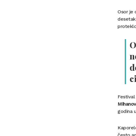
Osor je 
desetaka
protekl
O
n
d
c
Festival
Mihanov
godina 
Kaporelo
često an