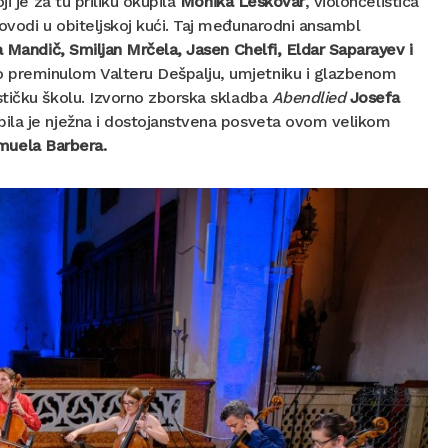
 je za tu priliku okupila
Monika Leskovar
, violončelistica
ovodi u obiteljskoj kući. Taj međunarodni ansambl
 Mandič, Smiljan Mrčela, Jasen Chelfi, Eldar Saparayev i
 preminulom Valteru Dešpalju, umjetniku i glazbenom
stičku školu. Izvorno zborska skladba
Abendlied
Josefa
ila je nježna i dostojanstvena posveta ovom velikom
muela Barbera.