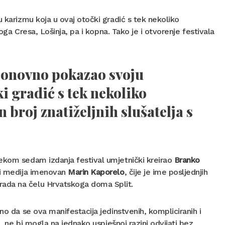
u karizmu koja u ovaj otočki gradić s tek nekoliko
loga Cresa, Lošinja, pa i kopna. Tako je i otvorenje festivala
i ponovno pokazao svoju
i gradić s tek nekoliko
 broj znatiželjnih slušatelja s
jekom sedam izdanja festival umjetnički kreirao
Branko
e i medija imenovan
Marin Kaporelo
, čije je ime posljednjih
rada na čelu Hrvatskoga doma Split.
no da se ova manifestacija jedinstvenih, kompliciranih i
a, ne bi mogla na jednako uspješnoj razini odvijati bez