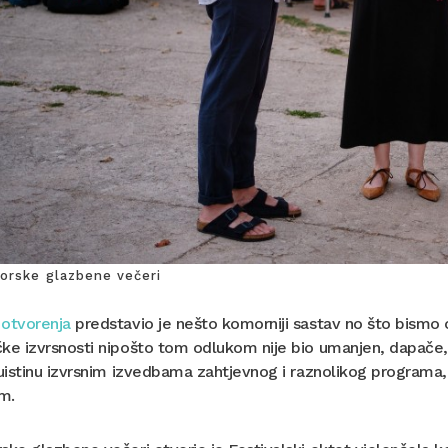
sorske glazbene večeri
 otvorenja
predstavio je nešto komorniji sastav no što bismo 
ke izvrsnosti nipošto tom odlukom nije bio umanjen, dapače, p
 uistinu izvrsnim izvedbama zahtjevnog i raznolikog programa,
im.