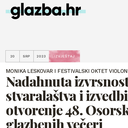
20
SRP
2023
IZVJEŠTAJ
MONIKA LESKOVAR I FESTIVALSKI OKTET VIOLO
Nadahnuta izvrsnos
stvaralaštva i izvedbi
otvorenje 48. Osors
glazbenih večeri