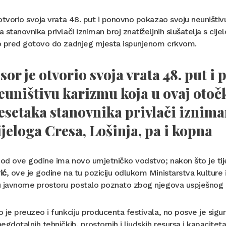
otvorio svoja vrata 48. put i ponovno pokazao svoju neuništiv
 stanovnika privlači izniman broj znatiželjnih slušatelja s cije
o pred gotovo do zadnjeg mjesta ispunjenom crkvom.
sor je otvorio svoja vrata 48. put 
euništivu karizmu koja u ovaj otočk
esetaka stanovnika privlači izniman
ijeloga Cresa, Lošinja, pa i kopna
 od ove godine ima novo umjetničko vodstvo; nakon što je ti
ić
, ove je godine na tu poziciju odlukom Ministarstva kultur
u javnome prostoru postalo poznato zbog njegova uspješnog 
 je preuzeo i funkciju producenta festivala, no posve je sigur
egdotalnih tehničkih, prostornih i ljudskih resursa i kapacitet