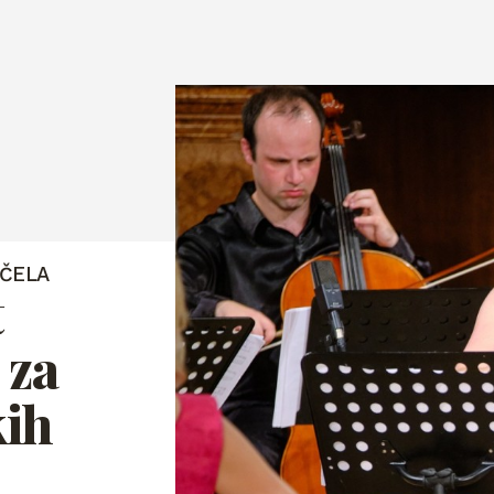
NČELA
t
 za
kih