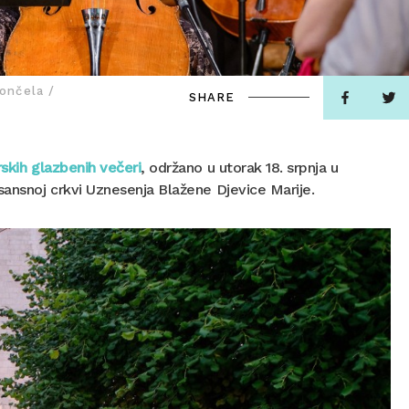
lončela /
SHARE
skih glazbenih večeri
, održano u utorak 18. srpnja u
sansnoj crkvi Uznesenja Blažene Djevice Marije.