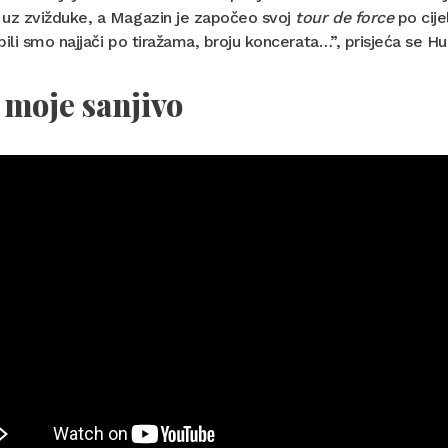
 uz zvižduke, a Magazin je započeo svoj
tour de force
po cije
bili smo najjači po tiražama, broju koncerata…”, prisjeća se Hul
moje sanjivo