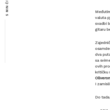
5 MIN ČITANJA
Međutim,
valuta p
svadbi b
gitaru b
Zajedni
osamdese
dva puta
sa svime
ovih pro
kritičku
Olivero
I zamisl
Do tada,