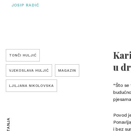
JOSIP RADIĆ
Kari
TONČI HULJIĆ
u dr
VJEKOSLAVA HULJIĆ
MAGAZIN
“Što se 
LJILJANA NIKOLOVSKA
budućnos
pjesama
Povod j
Ponavlja
i bez su