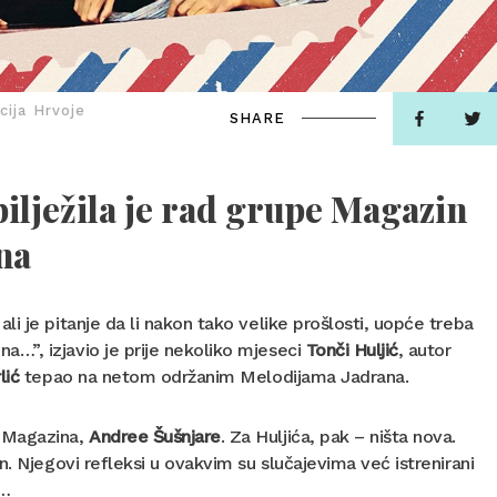
cija Hrvoje
SHARE
ilježila je rad grupe Magazin
na
i je pitanje da li nakon tako velike prošlosti, uopće treba
…”, izjavio je prije nekoliko mjeseci
Tonči Huljić
, autor
lić
tepao na netom održanim Melodijama Jadrana.
e Magazina,
Andree Šušnjare
. Za Huljića, pak – ništa nova.
. Njegovi refleksi u ovakvim su slučajevima već istrenirani
i…