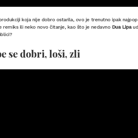
rodukciji koja nije dobro ostarila, ovo je trenutno ipak najp
e remiks ili neko novo čitanje, kao što je nedavno
Dua Lipa
ud
blici?
e se dobri, loši, zli