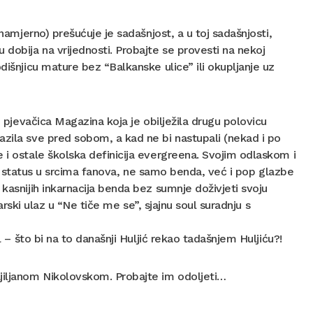
 namjerno) prešućuje je sadašnjost, a u toj sadašnjosti,
dobija na vrijednosti. Probajte se provesti na nekoj
dišnjicu mature bez “Balkanske ulice” ili okupljanje uz
u pjevačica Magazina koja je obilježila drugu polovicu
azila sve pred sobom, a kad ne bi nastupali (nekad i po
 i ostale školska definicija evergreena. Svojim odlaskom i
tski status u srcima fanova, ne samo benda, već i pop glazbe
kasnijih inkarnacija benda bez sumnje doživjeti svoju
rski ulaz u “Ne tiče me se”, sjajnu soul suradnju s
l – što bi na to današnji Huljić rekao tadašnjem Huljiću?!
Ljiljanom Nikolovskom. Probajte im odoljeti…