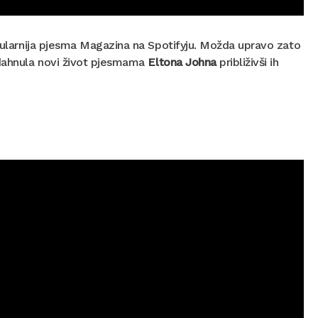
opularnija pjesma Magazina na Spotifyju. Možda upravo zato
ahnula novi život pjesmama
Eltona Johna
približivši ih