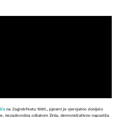
ića
na Zagrebfestu 1985., pjesmi je vjerojatno donijelo
a je, nezadovoljna odlukom žirija, demonstrativno napustila