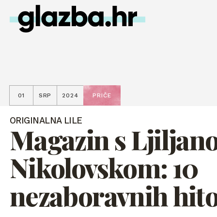
01
SRP
2024
PRIČE
ORIGINALNA LILE
Magazin s Ljilja
Nikolovskom: 10
nezaboravnih hit