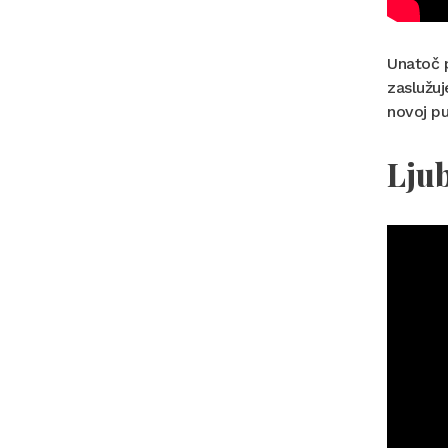
Unatoč p
zaslužuj
novoj pu
Ljub