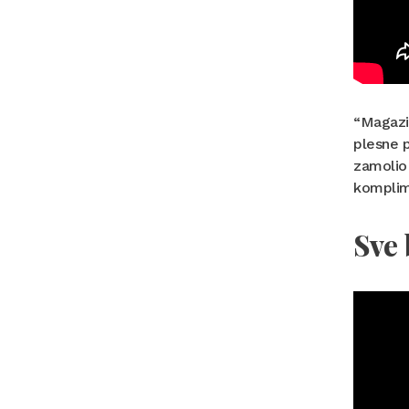
“Magazin
plesne p
zamolio 
komplim
Sve 