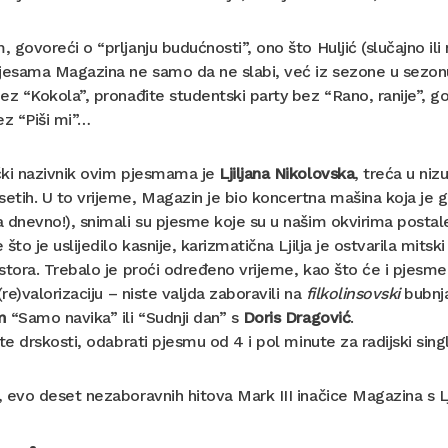
 govoreći o “prljanju budućnosti”, ono što Huljić (slučajno ili
jesama Magazina ne samo da ne slabi, već iz sezone u sezonu 
ez “Kokola”, pronađite studentski party bez “Rano, ranije”, go
ez “Piši mi”…
čki nazivnik ovim pjesmama je
Ljiljana Nikolovska
, treća u niz
tih. U to vrijeme, Magazin je bio koncertna mašina koja je g
 dnevno!), snimali su pjesme koje su u našim okvirima postale
 što je uslijedilo kasnije, karizmatična Ljilja je ostvarila mi
stora. Trebalo je proći određeno vrijeme, kao što će i pjesme 
 (re)valorizaciju – niste valjda zaboravili na
filkolinsovski
bubnja
m
“Samo navika” ili “Sudnji dan” s
Doris Dragović
.
ite drskosti, odabrati pjesmu od 4 i pol minute za radijski sing
 evo deset nezaboravnih hitova Mark III inačice Magazina s 