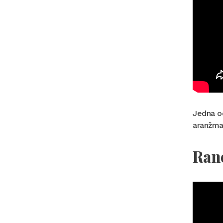
Jedna od
aranžma
Rano