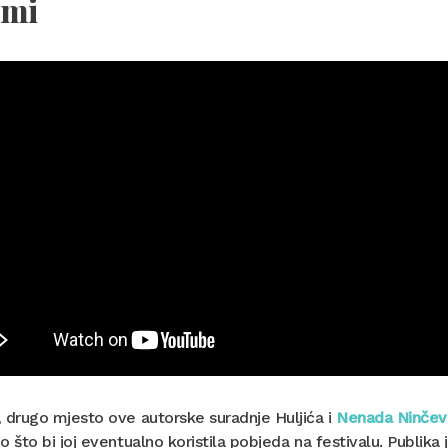
 mi
 drugo mjesto ove autorske suradnje Huljića i
Nenada Ninčev
o što bi joj eventualno koristila pobjeda na festivalu. Publik