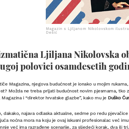
Magazin s Ljiljanom Nikolovskom ilustra
Dešić
zmatična Ljiljana Nikolovska ob
ugoj polovici osamdesetih godi
tiče Magazina, njegova budućnost je ionako u mojim rukama, al
t? Možda ne treba prljati budućnost novim pjesmama, tko zna
 Magazina i “direktor hrvatske glazbe”, kako mu je
Duško Ćur
e, dakako, najava odlaska aktualne, sedme po redu pjevačic
juća noćna mora na koju je ovaj iskusni profesionalac već imun
mnje već ima razrađene scenarije, za sljedeći korak, dva ili tr