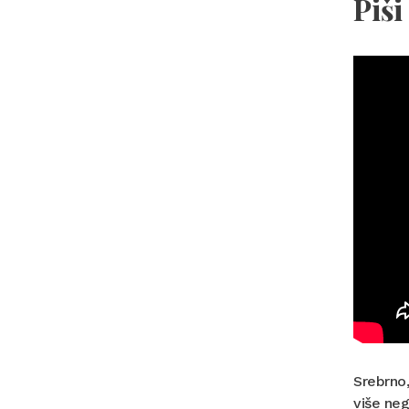
Piši
Srebrno,
više neg