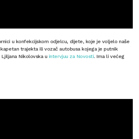
rnici u konfekcijskom odjelcu, dijete, koje je voljelo naše
 kapetan trajekta ili vozač autobusa kojega je putnik
o Ljiljana Nikolovska u
intervjuu za Novosti
. Ima li većeg