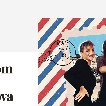
nom
ova