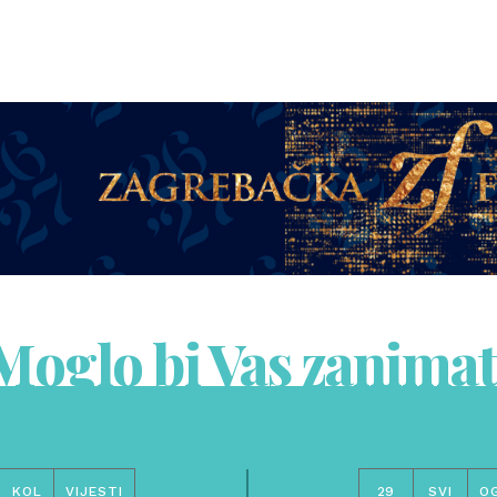
Moglo bi Vas zanimat
KOL
VIJESTI
29
SVI
O