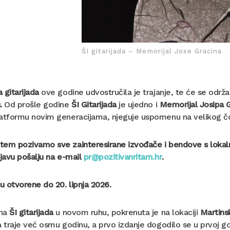
ŠI gitarijada – Memorijal Jose Gracina
 gitarijada
ove godine udvostručila je trajanje, te će se održ
u.
Od prošle godine
ŠI Gitarijada
je ujedno i
M
emorijal Josipa G
atformu novim generacijama, njeguje uspomenu na velikog čov
em pozivamo sve zainteresirane izvođače i bendove s lokalno
ijavu pošalju na e-mail
pr@pozitivanritam.hr
.
su otvorene do 20. lipnja 2026.
na
ŠI gitarijada
u novom ruhu, pokrenuta je na lokaciji
Martins
a traje već osmu godinu, a prvo izdanje dogodilo se u prvoj 