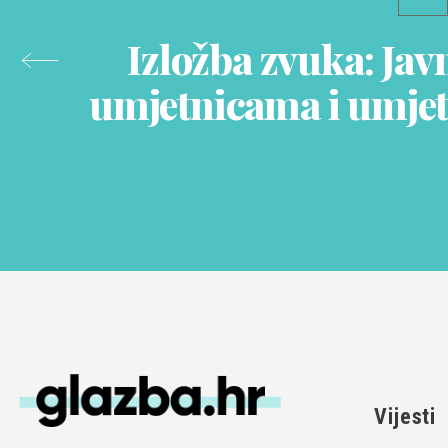
Izložba zvuka: Jav
umjetnicama i umje
Vijesti