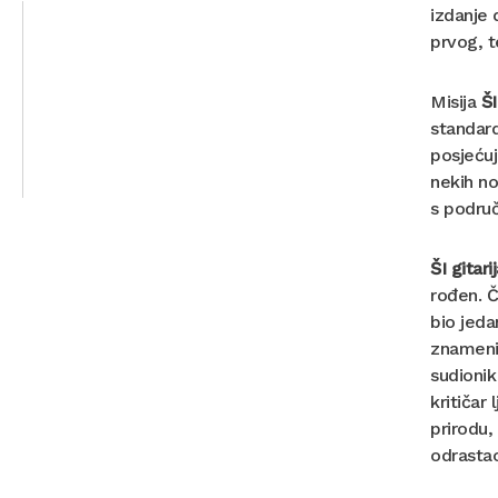
izdanje 
prvog, t
Misija
ŠI
standard
posjećuj
nekih no
s područ
ŠI gitari
rođen. 
bio jeda
znamenit
sudionik
kritičar
prirodu,
odrastao