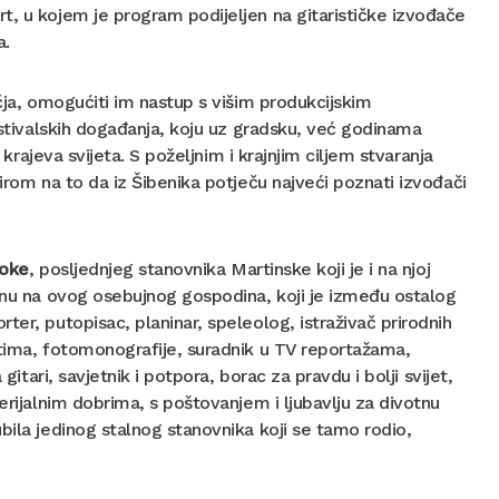
t, u kojem je program podijeljen na gitarističke izvođače
a.
ja, omogućiti im nastup s višim produkcijskim
festivalskih događanja, koju uz gradsku, već godinama
 krajeva svijeta. S poželjnim i krajnjim ciljem stvaranja
irom na to da iz Šibenika potječu najveći poznati izvođači
Joke
, posljednjeg stanovnika Martinske koji je i na njoj
nu na ovog osebujnog gospodina, koji je između ostalog
er, putopisac, planinar, speleolog, istraživač prirodnih
stima, fotomonografije, suradnik u TV reportažama,
gitari, savjetnik i potpora, borac za pravdu i bolji svijet,
erijalnim dobrima, s poštovanjem i ljubavlju za divotnu
ubila jedinog stalnog stanovnika koji se tamo rodio,