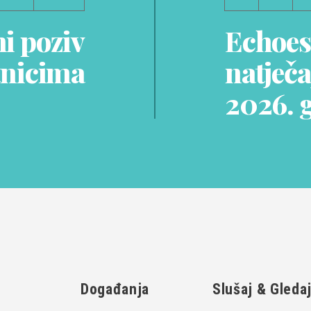
ni poziv
Echoes 
tnicima
natječa
2026. 
Događanja
Slušaj & Gleda