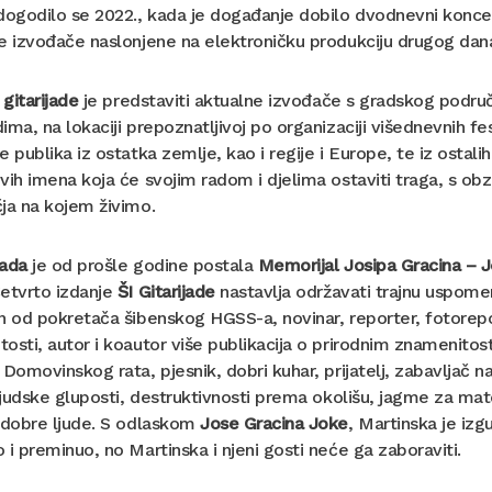
dogodilo se 2022., kada je događanje dobilo dvodnevni koncer
e izvođače naslonjene na elektroničku produkciju drugog dan
 gitarijade
je predstaviti aktualne izvođače s gradskog područ
ima, na lokaciji prepoznatljivoj po organizaciji višednevnih 
e publika iz ostatka zemlje, kao i regije i Europe, te iz ostalih
vih imena koja će svojim radom i djelima ostaviti traga, s obz
ja na kojem živimo.
jada
je od prošle godine postala
Memorijal Josipa Gracina – 
Četvrto izdanje
ŠI Gitarijade
nastavlja održavati trajnu uspome
n od pokretača šibenskog HGSS-a, novinar, reporter, fotoreport
osti, autor i koautor više publikacija o prirodnim znamenito
 Domovinskog rata, pjesnik, dobri kuhar, prijatelj, zabavljač na 
 ljudske gluposti, destruktivnosti prema okolišu, jagme za mat
 dobre ljude. S odlaskom
Jose Gracina Joke
, Martinska je izg
 i preminuo, no Martinska i njeni gosti neće ga zaboraviti.