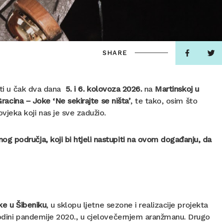
SHARE
ati u čak dva dana
5. i 6. kolovoza 2026.
na
Martinskoj u
racina – Joke ‘Ne sekirajte se ništa’
, te tako, osim što
jeka koji nas je sve zadužio.
g područja, koji bi htjeli nastupiti na ovom događanju, da
ke u Šibeniku
, u sklopu ljetne sezone i realizacije projekta
godini pandemije 2020., u cjelovečernjem aranžmanu. Drugo