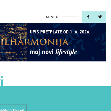
SHARE
i
GLASNA PLOČA