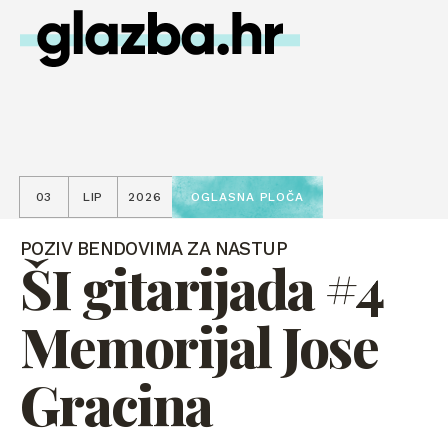
03
LIP
2026
OGLASNA PLOČA
POZIV BENDOVIMA ZA NASTUP
ŠI gitarijada #4
Memorijal Jose
Gracina