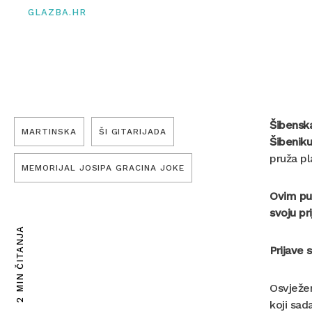
GLAZBA.HR
Šibenska
MARTINSKA
ŠI GITARIJADA
Šibenik
pruža pl
MEMORIJAL JOSIPA GRACINA JOKE
Ovim put
svoju pr
2 MIN ČITANJA
Prijave 
Osvježe
koji sad