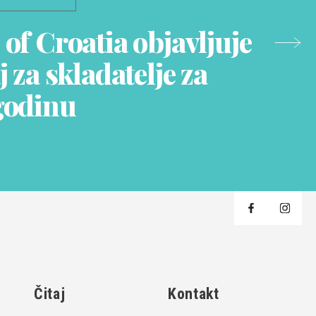
of Croatia objavljuje
j za skladatelje za
godinu
j
Čitaj
Kontakt