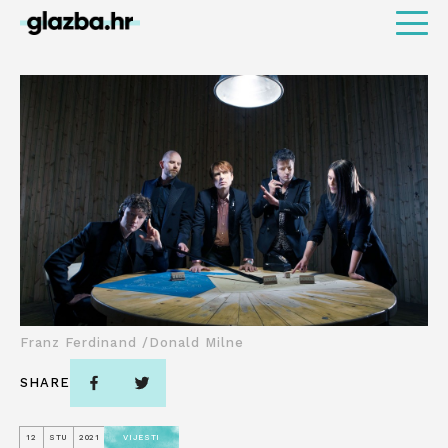
Franz Ferdinand /Donald Milne
SHARE
12
STU
2021
VIJESTI