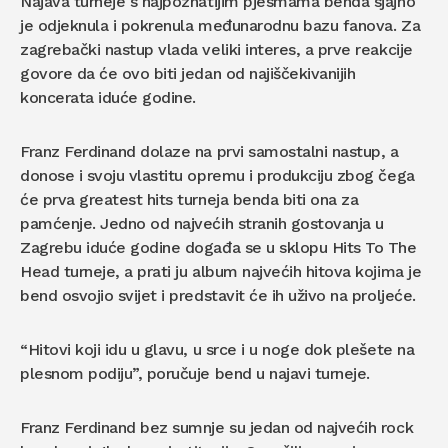
Najava turneje s najpoznatijim pjesmama benda sjajno
je odjeknula i pokrenula međunarodnu bazu fanova. Za
zagrebački nastup vlada veliki interes, a prve reakcije
govore da će ovo biti jedan od najiščekivanijih
koncerata iduće godine.
Franz Ferdinand dolaze na prvi samostalni nastup, a
donose i svoju vlastitu opremu i produkciju zbog čega
će prva greatest hits turneja benda biti ona za
pamćenje. Jedno od najvećih stranih gostovanja u
Zagrebu iduće godine događa se u sklopu Hits To The
Head turneje, a prati ju album najvećih hitova kojima je
bend osvojio svijet i predstavit će ih uživo na proljeće.
“Hitovi koji idu u glavu, u srce i u noge dok plešete na
plesnom podiju”, poručuje bend u najavi turneje.
Franz Ferdinand bez sumnje su jedan od najvećih rock