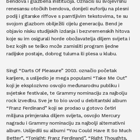
bendova i glazbena institucija. Označili su svojevrsnu
renesansu otočkih bendova, donijeli euforiju na plesni
podij i gitarske riffove s pamtljivim tekstovima, te su
svojom glazbom obilježili cijelu generaciju. Bend je
objavio nisku studijskih izdanja i bezvremenskih hitova
koje su im osigurali horde obožavatelja diljem svijeta i
bez kojih se teško može zamisliti program ijedne
radijske postaje, dobrog tuluma ili plesa u klubu.
Singl “Darts Of Pleasure” 2003. označio početak
karijere, a uslijedio je mega popularni “Take Me Out”
koji je eksplozivno osvojio međunarodnu publiku i
svjetske festivale, te Grammy nominaciju za najbolju
rock izvedbu. Sve je to bio uvod u debitantski album
“Franz Ferdinand” koji se prodao u gotovo četiri
milijuna primjeraka diljem svijeta, osvojio Mercury
nagradu i Grammy nominaciju za najbolji alternativni
album. Uslijedili su albumi “You Could Have It So Much
Better”, “Tonight: Franz Ferdinand”, “Right Thoughts,