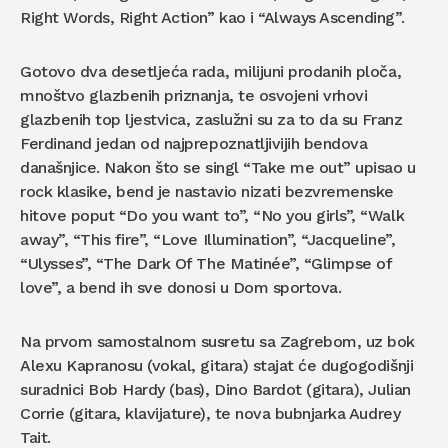
Right Words, Right Action” kao i “Always Ascending”.
Gotovo dva desetljeća rada, milijuni prodanih ploča,
mnoštvo glazbenih priznanja, te osvojeni vrhovi
glazbenih top ljestvica, zaslužni su za to da su Franz
Ferdinand jedan od najprepoznatljivijih bendova
današnjice. Nakon što se singl “Take me out” upisao u
rock klasike, bend je nastavio nizati bezvremenske
hitove poput “Do you want to”, “No you girls”, “Walk
away”, “This fire”, “Love Illumination”, “Jacqueline”,
“Ulysses”, “The Dark Of The Matinée”, “Glimpse of
love”, a bend ih sve donosi u Dom sportova.
Na prvom samostalnom susretu sa Zagrebom, uz bok
Alexu Kapranosu (vokal, gitara) stajat će dugogodišnji
suradnici Bob Hardy (bas), Dino Bardot (gitara), Julian
Corrie (gitara, klavijature), te nova bubnjarka Audrey
Tait.