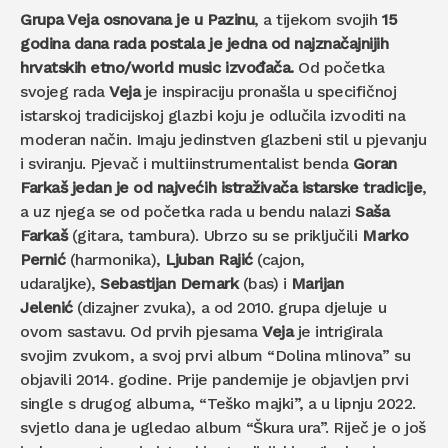
Grupa Veja osnovana je u Pazinu
, a tijekom svojih
15
godina dana rada postala je jedna od najznačajnijih
hrvatskih etno/world music izvođača.
Od početka
svojeg rada
Veja
je inspiraciju pronašla u specifičnoj
istarskoj tradicijskoj glazbi koju je odlučila izvoditi na
moderan način. Imaju jedinstven glazbeni stil u pjevanju
i sviranju. Pjevač i multiinstrumentalist benda
Goran
Farkaš jedan je od najvećih istraživača istarske tradicije
,
a uz njega se od početka rada u bendu nalazi
Saša
Farkaš
(gitara, tambura). Ubrzo su se priključili
Marko
Pernić
(harmonika),
Ljuban Rajić
(cajon,
udaraljke),
Sebastijan Demark
(bas) i
Marijan
Jelenić
(dizajner zvuka), a od 2010. grupa djeluje u
ovom sastavu. Od prvih pjesama
Veja
je intrigirala
svojim zvukom, a svoj prvi album “Dolina mlinova” su
objavili 2014. godine. Prije pandemije je objavljen prvi
single s drugog albuma, “Teško majki”, a u lipnju 2022.
svjetlo dana je ugledao album “Škura ura”. Riječ je o još