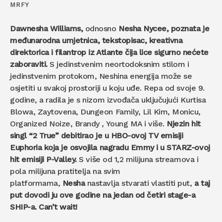
MRFY
Dawnesha Williams,
odnosno
Nesha Nycee,
poznata je
međunarodna umjetnica, tekstopisac, kreativna
direktorica i filantrop iz Atlante
čija lice sigurno nećete
zaboraviti.
S jedinstvenim neortodoksnim stilom i
jedinstvenim protokom, Neshina energija može se
osjetiti u svakoj prostoriji u koju uđe. Repa od svoje 9.
godine, a radila je s nizom izvođača uključujući Kurtisa
Blowa, Zaytovena, Dungeon Family, Lil Kim, Monicu,
Organized Noize, Brandy , Young MA i više.
Njezin hit
singl “2 True” debitirao je u HBO-ovoj TV emisiji
Euphoria koja je osvojila nagradu Emmy i u STARZ-ovoj
hit emisiji P-Valley.
S više od 1,2 milijuna streamova i
pola milijuna pratitelja na svim
platformama,
Nesha
nastavlja stvarati vlastiti put,
a taj
put dovodi ju ove godine na jedan od četiri stage-a
SHIP-a. Can’t wait!