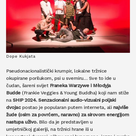
Dope Kukjata
Pseudonacionalistički krumpir, lokalne tržnice
okupirane porilukom, psi u svemiru… Sve to ide u
čudan, šareni svijet
Franeka Warzywe i Młodyja
Budde
(Frankie Veggies & Young Buddha) koji nam stiže
na
SHIP 2024.
Senzacionalni audio-vizualni poljski
dvojac
postao je popularan putem interneta, ali
najviše
žude (osim za povrćem, naravno) za sirovom energijom
nastupa uživo.
Bilo da je predstavljen u
umjetničkoj galeriji, na tržnici hrane ili u