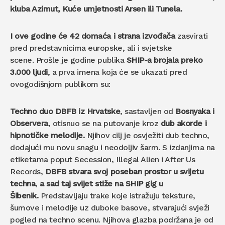
kluba Azimut, Kuće umjetnosti Arsen ili Tunela.
I ove godine će 42 domaća i strana izvođača
zasvirati
pred predstavnicima europske, ali i svjetske
scene. Prošle je godine publika
SHIP-a brojala preko
3.000 ljudi
, a prva imena koja će se ukazati pred
ovogodišnjom publikom su:
Techno duo DBFB iz Hrvatske
, sastavljen od
Bosnyaka i
Observera
, otisnuo se na putovanje kroz
dub akorde i
hipnotičke melodije.
Njihov cilj je osvježiti dub techno,
dodajući mu novu snagu i neodoljiv šarm. S izdanjima na
etiketama poput Secession, Illegal Alien i After Us
Records,
DBFB stvara svoj poseban prostor u svijetu
techna
,
a
sad taj svijet stiže na SHIP gig u
Šibenik.
Predstavljaju trake koje istražuju teksture,
šumove i melodije uz duboke basove, stvarajući svježi
pogled na techno scenu. Njihova glazba podržana je od