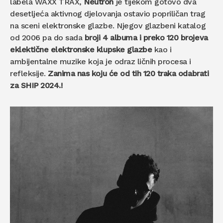
labela WAXX TRAX,
Neutron
je tijekom gotovo dva
desetljeća aktivnog djelovanja ostavio popriličan trag
na sceni elektronske glazbe. Njegov glazbeni katalog
od 2006 pa do sada
broji 4 albuma i preko 120 brojeva
eklektične elektronske klupske glazbe
kao i
ambijentalne muzike koja je odraz ličnih procesa i
refleksije.
Zanima nas koju će od tih 120 traka odabrati
za SHIP 2024.!