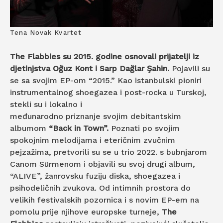
Tena Novak Kvartet
The Flabbies su 2015. godine osnovali prijatelji iz
djetinjstva Oğuz Kont i Sarp Dağlar Şahin.
Pojavili su
se sa svojim EP-om “2015.” Kao istanbulski pioniri
instrumentalnog shoegazea i post-rocka u Turskoj,
stekli su i lokalno i
međunarodno priznanje svojim debitantskim
albumom
“Back in Town”.
Poznati po svojim
spokojnim melodijama i eteričnim zvučnim
pejzažima, pretvorili su se u trio 2022. s bubnjarom
Canom Sürmenom i objavili su svoj drugi album,
“ALIVE”, žanrovsku fuziju diska, shoegazea i
psihodeličnih zvukova. Od intimnih prostora do
velikih festivalskih pozornica i s novim EP-em na
pomolu prije njihove europske turneje,
The