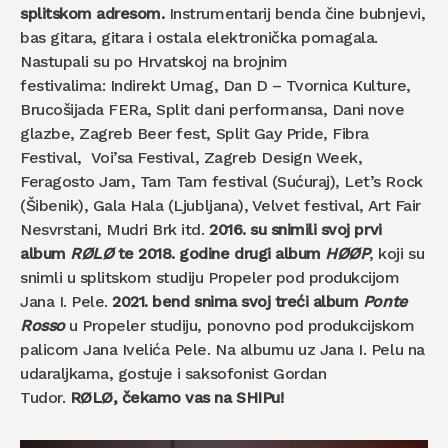
splitskom adresom.
Instrumentarij benda čine bubnjevi,
bas gitara, gitara i ostala elektronička pomagala.
Nastupali su po Hrvatskoj na brojnim
festivalima: Indirekt Umag, Dan D – Tvornica Kulture,
Brucošijada FERa, Split dani performansa, Dani nove
glazbe, Zagreb Beer fest, Split Gay Pride, Fibra
Festival, Voi’sa Festival, Zagreb Design Week,
Feragosto Jam, Tam Tam festival (Sućuraj), Let’s Rock
(Šibenik), Gala Hala (Ljubljana), Velvet festival, Art Fair
Nesvrstani, Mudri Brk itd.
2016. su snimili svoj prvi
album
RØLØ
te 2018. godine drugi album
HØØP
, koji su
snimli u splitskom studiju Propeler pod produkcijom
Jana I. Pele.
2021. bend snima svoj treći album
Ponte
Rosso
u Propeler studiju, ponovno pod produkcijskom
palicom Jana Ivelića Pele. Na albumu uz Jana I. Pelu na
udaraljkama, gostuje i saksofonist Gordan
Tudor.
RØLØ, čekamo vas na SHIPu!