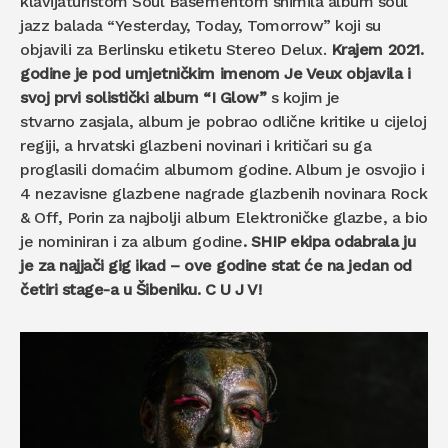
klavijaturistom Soul Basementom snimila album soul
jazz balada “Yesterday, Today, Tomorrow” koji su
objavili za Berlinsku etiketu Stereo Delux.
Krajem 2021.
godine je pod umjetničkim imenom Je Veux objavila i
svoj prvi solistički album “I Glow”
s kojim je
stvarno zasjala, album je pobrao odlične kritike u cijeloj
regiji, a hrvatski glazbeni novinari i kritičari su ga
proglasili domaćim albumom godine. Album je osvojio i
4 nezavisne glazbene nagrade glazbenih novinara Rock
& Off, Porin za najbolji album Elektroničke glazbe, a bio
je nominiran i za album godine
. SHIP ekipa odabrala ju
je za najjači gig ikad – ove godine stat će na jedan od
četiri stage-a u Šibeniku. C U J V!