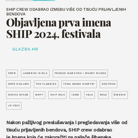
SHIP CREW ODABRAO IZMEĐU VIŠE OD TISUĆU PRIJAVLJENIH
BENDOVA
Objavljena prva imena
SHIP 2024. festivala
GLAZBA.HR
DBFB
LAMBRINI GIRLS
FRANEK WARZYWA I MŁODY BUDDA
DOPE KUKJATA
THE FLABBIES
TENA NOVAK KVARTET
NEUTRON
NESHA NYCEE
MRFY
SHIP 2024
IDEM
VEJA
ROLO
ŠIBENIK
JE VEUX
Nakon pažljivog preslušavanja i pregledavanja više od
tisuću prijavljenih bendova, SHIP crew odabrao
je imena koja će zakoračiti na najjače šibenske