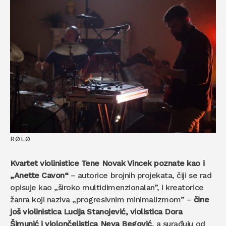
RØLØ
Kvartet violinistice Tene Novak Vincek poznate kao i
„Anette Cavon“
– autorice brojnih projekata, čiji se rad
opisuje kao „široko multidimenzionalan”, i kreatorice
žanra koji naziva „progresivnim minimalizmom” –
čine
još violinistica Lucija Stanojević, violistica Dora
Šimunić i violončelistica Neva Begović
, a surađuju od