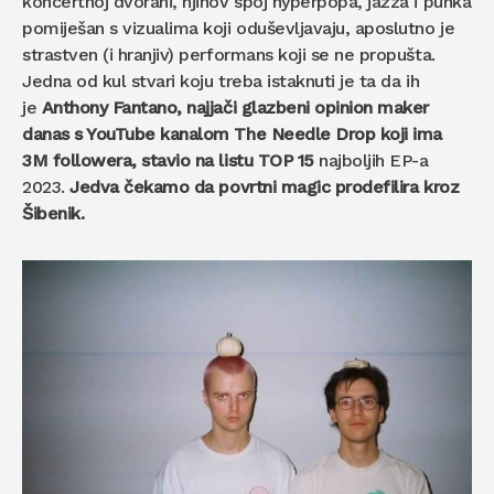
koncertnoj dvorani, njihov spoj hyperpopa, jazza i punka
pomiješan s vizualima koji oduševljavaju, aposlutno je
strastven (i hranjiv) performans koji se ne propušta.
Jedna od kul stvari koju treba istaknuti je ta da ih
je
Anthony Fantano,
najjači glazbeni opinion maker
danas s YouTube kanalom The Needle Drop koji ima
3M followera, stavio na listu TOP 15
najboljih EP-a
2023.
Jedva čekamo da povrtni magic prodefilira kroz
Šibenik.