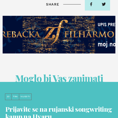
SHARE
Moglo bi Vas zanimati
23
TRA
VIJESTI
Prijavite se na rujanski songwriting
kamp na Hvaru