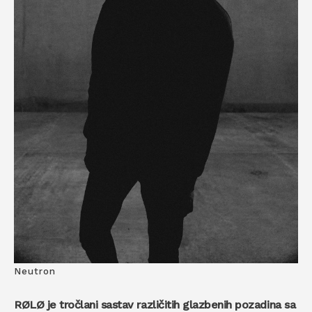
Neutron
RØLØ je tročlani sastav različitih glazbenih pozadina sa