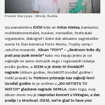
Franek Warzywa i Młody Budda
Iza pseudonima
IDEM
krije se
Antun Aleksa,
kantautor,
multinistrumentalist, booker, menadžer, festivalski
organizator, diskograf i dobri duh aktualne zagrebačke
scene te član bendova Porto Morto, Trophy Jump i
JeboTon Ansambl.
Album “POYY” – „Bedroom indie diy
post pop punk smeće“
kako mu tepaju jedno je od
najboljih ne samo domaćih nego i regionalnih izdanja
prošle godine, a
IDEM-u je donio tri Rock&Off
nagrade
(Album godine, Rock&Off izvođač godine i
Veliki prasak) te
Porinovo priznanje kao najbolji Novi
izvođač godine
te je uvršten u
„100 ARTISTS TO
WATCH“ glazbene nagrade IMPALA.
Osim toga, ovaj
album donio mu je
rasprodan koncert u Vintageu, a dan
poslije i u Mochvari. IDEM, we’re glad to have you!