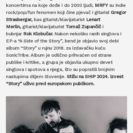
koncertima na koje dođe i do 2000 ljudi,
MRFY
su indie
rock/pop/fun fenomen koji čine pjevač i gitarist
Gregor
Strasbergar,
bas gitarist/klavijaturist
Lenart
Merlin,
gitarist/klavijaturist
Tomaž Zupančič
i
bubnjar
Rok Klobučar.
Nakon nekoliko ranih singlova i
EP-a “A Side of the Story”, bend je objavio svoj debi
album “Story” u rujnu 2018. za izdavačku kuću
SonicTribe. Album je odlično prihvaćen od strane
publike i kritike, a grupa je objavila ukupno devet
singlova i spotova s ​​njega, što su popratili brojnim
nastupima diljem Slovenije.
Stižu na SHIP 2024. izvest
“Story” uživo pred europskom publikom.