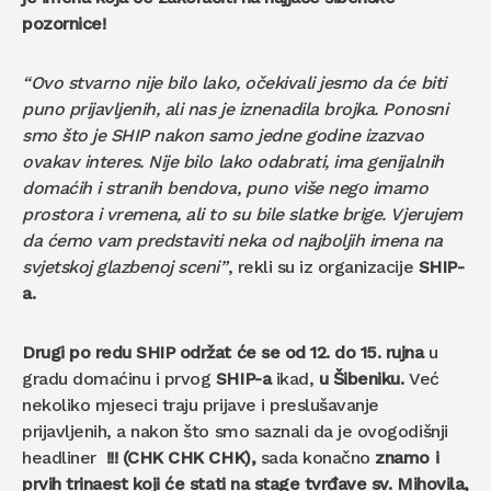
pozornice!
“Ovo stvarno nije bilo lako, očekivali jesmo da će biti
puno prijavljenih, ali nas je iznenadila brojka. Ponosni
smo što je SHIP nakon samo jedne godine izazvao
ovakav interes. Nije bilo lako odabrati, ima genijalnih
domaćih i stranih bendova, puno više nego imamo
prostora i vremena, ali to su bile slatke brige. Vjerujem
da ćemo vam predstaviti neka od najboljih imena na
svjetskoj glazbenoj sceni”
, rekli su iz organizacije
SHIP-
a.
Drugi po redu SHIP održat će se od 12. do 15. rujna
u
gradu domaćinu i prvog
SHIP-a
ikad,
u Šibeniku.
Već
nekoliko mjeseci traju prijave i preslušavanje
prijavljenih, a nakon što smo saznali da je ovogodišnji
headliner
!!! (CHK CHK CHK),
sada konačno
znamo i
prvih trinaest koji će stati na stage tvrđave sv. Mihovila,