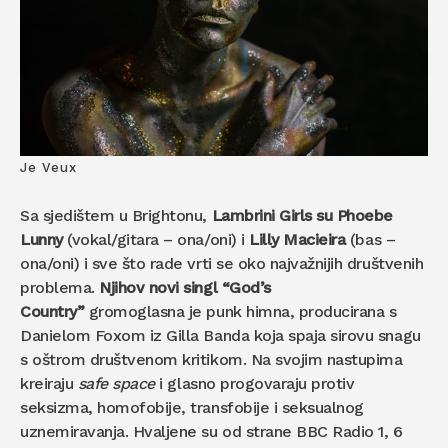
Je Veux
Sa sjedištem u Brightonu,
Lambrini Girls su Phoebe
Lunny
(vokal/gitara – ona/oni) i
Lilly Macieira
(bas –
ona/oni) i sve što rade vrti se oko najvažnijih društvenih
problema.
Njihov novi singl “God’s
Country”
gromoglasna je punk himna, producirana s
Danielom Foxom iz Gilla Banda koja spaja sirovu snagu
s oštrom društvenom kritikom. Na svojim nastupima
kreiraju
safe space
i glasno progovaraju protiv
seksizma, homofobije, transfobije i seksualnog
uznemiravanja. Hvaljene su od strane BBC Radio 1, 6