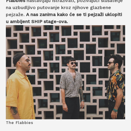
Flabbies
nastavljaju istraživati, pozivajući slušatelje
na uzbudljivo putovanje kroz njihove glazbene
pejzaže.
A nas zanima kako će se ti pejzaži uklopiti
u ambijent SHIP stage-ova.
The Flabbies