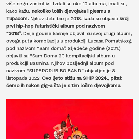
više nego zanimljivi. Izdali su oko 10 albuma, imali su,
kako kažu,
nekoliko loših djevojaka i pjesmu s
Tupacom.
Njihov debi bio je 2018. kada su objavili
svoj
prvi hip-hop futuristički album pod nazivom
“3018”.
Dvije godine kasnije objavili su svoj drugi album,
ovoga puta kompilaciju u produkciji Lucasa Pomatskog,
pod nazivom “Sam doma”. Sljedeće godine (2021.)
objavili su “Sam Doma 2”, kompilacijski album u
produkciji Basmina. Njihov posljednji album pod
nazivom “SUPERGRUB BOiBAND” objavljen je 8.
listopada 2022.
Ovo ljeto stižu na SHIP 2024., pitat
ćemo ih nakon gig-a šta je s tim lošim djevojkama.