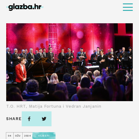
T.O. HRT, Matija Fortuna i Vedran Janjanin
SHARE
04
OŽU
2024
VIJESTI