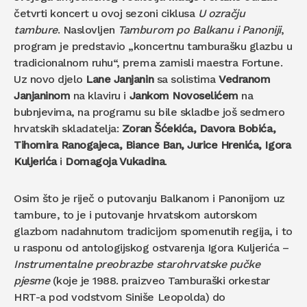
četvrti koncert u ovoj sezoni ciklusa
U ozračju
tambure
. Naslovljen
Tamburom po Balkanu i Panoniji
,
program je predstavio „koncertnu tamburašku glazbu u
tradicionalnom ruhu“, prema zamisli maestra Fortune.
Uz novo djelo
Lane Janjanin
sa solistima
Vedranom
Janjaninom
na klaviru i
Jankom Novoselićem
na
bubnjevima, na programu su bile skladbe još sedmero
hrvatskih skladatelja:
Zoran Šćekića, Davora Bobića,
Tihomira Ranogajeca, Biance Ban, Jurice Hrenića, Igora
Kuljerića
i
Domagoja Vukadina
.
Osim što je riječ o putovanju Balkanom i Panonijom uz
tambure, to je i putovanje hrvatskom autorskom
glazbom nadahnutom tradicijom spomenutih regija, i to
u rasponu od antologijskog ostvarenja Igora Kuljerića –
Instrumentalne preobrazbe starohrvatske pučke
pjesme
(koje je 1988. praizveo Tamburaški orkestar
HRT-a pod vodstvom Siniše Leopolda) do