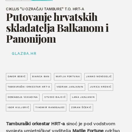
CIKLUS "U OZRAČJU TAMBURE" T.O. HRT-A
Putovanje hrvatskih
skladatelja Balkanom i
Panonijom
GLAZBA.HR
DAVOR BOBIĆ
BIANCA BAN
MATIJA FORTUNA
JANKO NOVOSELIĆ
TAMBURAŠKI ORKESTAR HRT-A
VEDRAN JANJANIN
JURICA HRENIĆ
DOMAGOJA VUKADINA
STUDIO BAJSIĆ
LANA JANJANIN
IGOR KULJERIĆ
TIHOMIR RANOGAJEC
ZORAN ŠĆEKIĆ
Tamburaški orkestar HRT-a
sinoć je pod vodstvom
svojega umjetničkog voditelja
Matije Fortune
održao