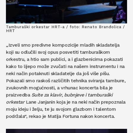
Tamburaški orkestar HRT-a / foto: Renato Branđolica /
HRT
„Izveli smo predivne kompozicije mladih skladatelja
koji su odlučili svoj opus posvetiti tamburaškom
orkestru, a htio sam publici, a i glazbenicima pokazati
kako to lijepo može zvučati na našem instrumentu i na
neki način potaknuti skladatelje da još više pišu.
Pokazali smo raskoš različitih tehnika sviranja tambure,
zvukovnih mogućnosti, a vrhunac koncerta bila je
praizvedba
Suite za klavir, bubnjeve i tamburaški
orkestar
Lane Janjanin koja je na neki način prepoznala
moju ideju i želju, te ju svojom glazbom i talentom
podržala“, rekao je Matija Fortuna nakon koncerta.