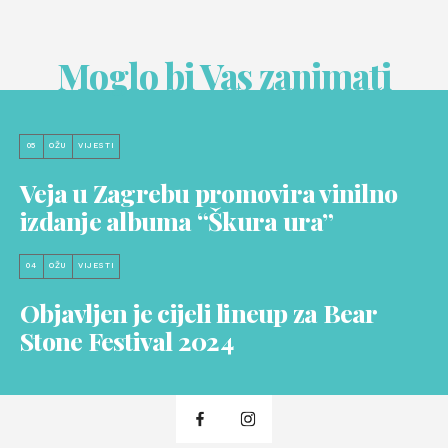
Moglo bi Vas zanimati
05
OŽU
VIJESTI
Veja u Zagrebu promovira vinilno
izdanje albuma “Škura ura”
04
OŽU
VIJESTI
Objavljen je cijeli lineup za Bear
Stone Festival 2024