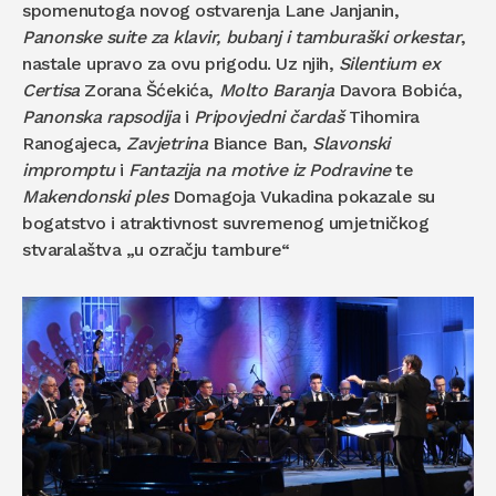
spomenutoga novog ostvarenja Lane Janjanin,
Panonske suite za klavir, bubanj i tamburaški orkestar
,
nastale upravo za ovu prigodu. Uz njih,
Silentium ex
Certisa
Zorana Šćekića,
Molto Baranja
Davora Bobića,
Panonska rapsodija
i
Pripovjedni čardaš
Tihomira
Ranogajeca,
Zavjetrina
Biance Ban,
Slavonski
impromptu
i
Fantazija na motive
iz Podravine
te
Makendonski ples
Domagoja Vukadina pokazale su
bogatstvo i atraktivnost suvremenog umjetničkog
stvaralaštva „u ozračju tambure“