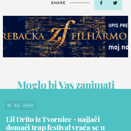
SHARE
Moglo bi Vas zanimati
06
RUJ
VIJESTI
Lil Drito iz Tvornice - najjači
domaći trap festival vraća se u