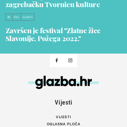
zagrebačku Tvornicu kulture
06
RUJ
VIJESTI
Završen je festival "Zlatne žice
Slavonije, Požega 2022."
Vijesti
VIJESTI
OGLASNA PLOČA