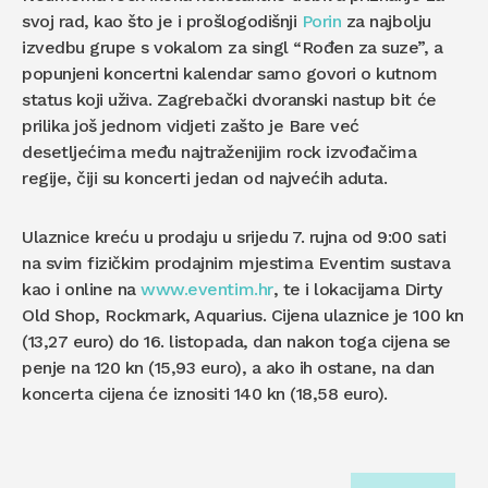
svoj rad, kao što je i prošlogodišnji
Porin
za najbolju
izvedbu grupe s vokalom za singl “Rođen za suze”, a
popunjeni koncertni kalendar samo govori o kutnom
status koji uživa. Zagrebački dvoranski nastup bit će
prilika još jednom vidjeti zašto je Bare već
desetljećima među najtraženijim rock izvođačima
regije, čiji su koncerti jedan od najvećih aduta.
Ulaznice kreću u prodaju u srijedu 7. rujna od 9:00 sati
na svim fizičkim prodajnim mjestima Eventim sustava
kao i online na
www.eventim.hr
, te i lokacijama Dirty
Old Shop, Rockmark, Aquarius. Cijena ulaznice je 100 kn
(13,27 euro) do 16. listopada, dan nakon toga cijena se
penje na 120 kn (15,93 euro), a ako ih ostane, na dan
koncerta cijena će iznositi 140 kn (18,58 euro).