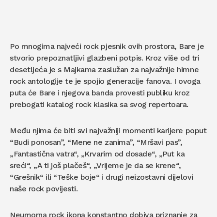
Po mnogima najveći rock pjesnik ovih prostora, Bare je
stvorio prepoznatljivi glazbeni potpis. Kroz više od tri
desetljeća je s Majkama zaslužan za najvažnije himne
rock antologije te je spojio generacije fanova. I ovoga
puta će Bare i njegova banda provesti publiku kroz
prebogati katalog rock klasika sa svog repertoara.
Među njima će biti svi najvažniji momenti karijere poput
“Budi ponosan”, “Mene ne zanima”, “Mršavi pas”,
„Fantastična vatra“, „Krvarim od dosade“, „Put ka
sreći“, „A ti još plačeš“, „Vrijeme je da se krene“,
“Grešnik“ ili “Teške boje“ i drugi neizostavni dijelovi
naše rock povijesti.
Neumorna rock ikona konstantno dobiva priznanje za