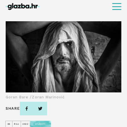
Goran Bare /Zoran Marinović
SHARE
06
RUJ
2022
VIJESTI