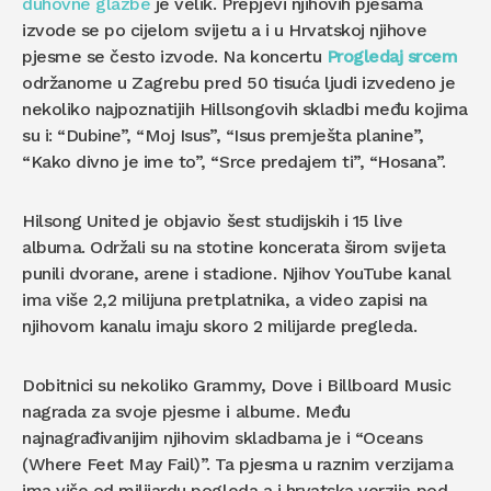
duhovne glazbe
je velik. Prepjevi njihovih pjesama
izvode se po cijelom svijetu a i u Hrvatskoj njihove
pjesme se često izvode. Na koncertu
Progledaj srcem
održanome u Zagrebu pred 50 tisuća ljudi izvedeno je
nekoliko najpoznatijih Hillsongovih skladbi među kojima
su i: “Dubine”, “Moj Isus”, “Isus premješta planine”,
“Kako divno je ime to”, “Srce predajem ti”, “Hosana”.
Hilsong United je objavio šest studijskih i 15 live
albuma. Održali su na stotine koncerata širom svijeta
punili dvorane, arene i stadione. Njihov YouTube kanal
ima više 2,2 milijuna pretplatnika, a video zapisi na
njihovom kanalu imaju skoro 2 milijarde pregleda.
Dobitnici su nekoliko Grammy, Dove i Billboard Music
nagrada za svoje pjesme i albume. Među
najnagrađivanijim njihovim skladbama je i “Oceans
(Where Feet May Fail)”. Ta pjesma u raznim verzijama
ima više od milijardu pogleda a i hrvatska verzija pod