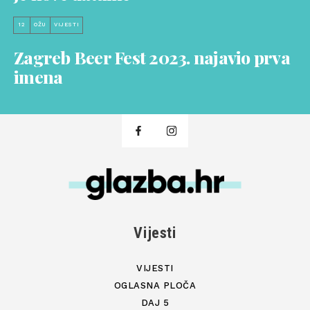
12
OŽU
VIJESTI
Zagreb Beer Fest 2023. najavio prva
imena
Vijesti
VIJESTI
OGLASNA PLOČA
DAJ 5