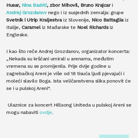
Husar,
Nina Badrić
, zbor Mihovil, Bruno Krajcar
i
Andrej Grozdanov
nego i iz susjednih zemalja: grupe
Svetnik i Utrip Kraljestva
iz Slovenije,
Nico Battaglia
iz
Italije,
Caramel
iz Mađarske te
Noel Richards
iz
Engleske.
I kao što reče Andrej Grozdanov, organizator koncerta:
„Nekada su kršćani umirali u arenama, međutim
vremena su se promijenila. Prije dvije godine u
zagrebačkoj Areni je više od 18 tisuća ljudi pjevajući i
moleći slavilo Boga. Ista veličanstvena slika ponovit će
se i u pulskoj Areni“.
Ulaznice za koncert Hillsong Uniteda u pulskoj Areni se
mogu nabaviti
ovdje
.