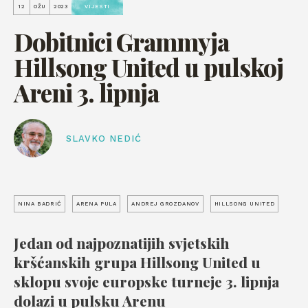
12
OŽU
2023
VIJESTI
Dobitnici Grammyja
Hillsong United u pulskoj
Areni 3. lipnja
SLAVKO NEDIĆ
NINA BADRIĆ
ARENA PULA
ANDREJ GROZDANOV
HILLSONG UNITED
Jedan od najpoznatijih svjetskih
kršćanskih grupa Hillsong United u
sklopu svoje europske turneje 3. lipnja
dolazi u pulsku Arenu