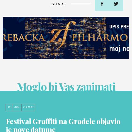
SHARE
Moglo bi Vas zanimati
13
OŽU
VIJESTI
Festival Graffiti na Gradele objavio
je nove datume