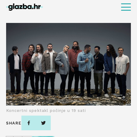
Koncertni spektakl počinje u 19 sati
SHARE