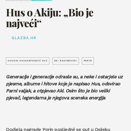
Hus o Akiju: „Bio je
najveći“
GLAZBA.HR
HUSEIN HASANEFENDIĆ HUS
AKI RAHIMOVSKI
PORIN
Generacije i generacije odrasle su, a neke i ostarjele uz
pjesme, albume i hitove koje je napisao Hus, odsvirao
Parni valjak, a otpjevao Aki. Osim što je bio veliki
pjevač, legendarna je njegova scenska energija
Dodjela nagrade Porin posljednji se put u Osijeku