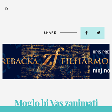
D
SHARE
Moglo bi Vas zanimati