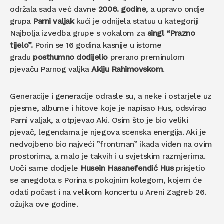
održala sada već davne
2006. godine
, a upravo ondje
grupa
Parni valjak
kući je odnijela statuu u kategoriji
Najbolja izvedba grupe s vokalom za
singl “Prazno
tijelo”.
Porin se 16 godina kasnije u istome
gradu
posthumno dodijelio
prerano preminulom
pjevaču Parnog valjka
Akiju Rahimovskom
.
Generacije i generacije odrasle su, a neke i ostarjele uz
pjesme, albume i hitove koje je napisao Hus, odsvirao
Parni valjak, a otpjevao Aki. Osim što je bio veliki
pjevač, legendarna je njegova scenska energija. Aki je
nedvojbeno bio najveći ”frontman” ikada viđen na ovim
prostorima, a malo je takvih i u svjetskim razmjerima.
Uoči same dodjele
Husein Hasanefendić Hus
prisjetio
se anegdota s Porina s pokojnim kolegom, kojem će
odati počast i na velikom koncertu u Areni Zagreb 26.
ožujka ove godine.