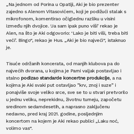
„Na jednom od Porina u Opatiji, Aki je bio prezenter
zajedno s Alenom Vitasovićem, koji je podižući stalak s
mikrofonom, komentirao očiglednu razliku u visini
između njih dvojice. ‘Ja sam ipak puno viši’ rekao je
Alen, na što je Aki odgovorio: ‘Lako je biti viši, treba biti
veći’. Bingo“, rekao je Hus. „Aki je bio najveći“, istaknuo
je.
Tisuće održanih koncerata, od manjih klubova pa do
najvećih dvorana, u kojima je Parni valjak postavljao i
stalno
podizao standarde koncertne produkcije
, a na
kojima je Aki svaki put ostavljao ”krv, znoj i suze” i
ponajviše svoje veliko srce, sve se to u stvari pretvorilo
u jednu veliku, neprekidnu, životnu turneju, započetu
sredinom sedamdesetih, a naprasno zaključenu
nedavno, pred kraj 2021. godine, posljednjim
koncertom na kojem je Aki rekao publici „Laku noć,
volimo vas“.