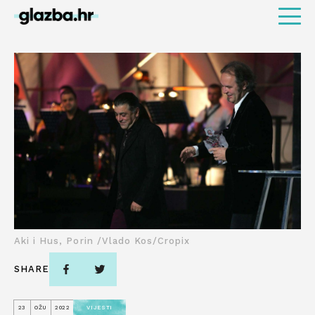
Aki i Hus, Porin /Vlado Kos/Cropix
SHARE
23
OŽU
2022
VIJESTI