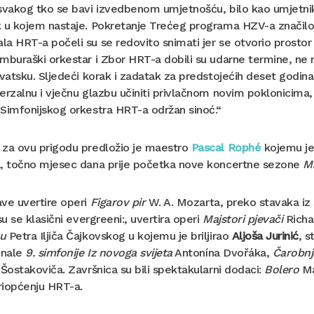
svakog tko se bavi izvedbenom umjetnošću, bilo kao umjetnik il
 u kojem nastaje. Pokretanje Trećeg programa HZV-a značilo 
a HRT-a počeli su se redovito snimati jer se otvorio prostor z
mburaški orkestar i Zbor HRT-a dobili su udarne termine, ne noć
rvatsku. Sljedeći korak i zadatak za predstojećih deset godina b
erzalnu i vječnu glazbu učiniti privlačnom novim poklonicima, 
Simfonijskog orkestra HRT-a održan sinoć.“
 za ovu prigodu predložio je maestro
Pascal Rophé
kojemu je 
a, točno mjesec dana prije početka nove koncertne sezone
Ma
ve uvertire operi
Figarov pir
W. A. Mozarta, preko stavaka iz 
 su se klasični evergreeni:, uvertira operi
Majstori pjevači
Richa
u
Petra Iljiča Čajkovskog u kojemu je briljirao
Aljoša Jurinić
, s
inale
9. simfonije Iz novoga svijeta
Antonína Dvořáka,
Čarobnj
 Šostakoviča. Završnica su bili spektakularni dodaci:
Bolero
Ma
priopćenju HRT-a.