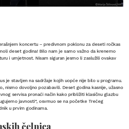
erašnjem koncertu – predivnom poklonu za deseti ročkas
kamoli deset godina! Bilo nam je samo važno da krenemo
uru i umjetnost. Nisam siguran jesmo li zaslužili ovakav
us je stavljen na sadržaje kojih uopće nije bilo u programu.
atno, nismo dovoljno pozabavili. Deset godina kasnije, užasno
vnog servisa pronaći način kako približiti klasičnu glazbu
i, dugujemo javnosti“, osvrnuo se na početke Trećeg
ednik u prvim godinama.
mskih čelnica