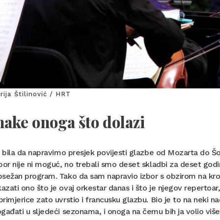
rija Štilinović / HRT
ake onoga što dolazi
e bila da napravimo presjek povijesti glazbe od Mozarta do Š
bor nije ni moguć, no trebali smo deset skladbi za deset godi
sežan program. Tako da sam napravio izbor s obzirom na kron
zati ono što je ovaj orkestar danas i što je njegov repertoar
rimjerice zato uvrstio i francusku glazbu. Bio je to na neki n
gađati u sljedeći sezonama, i onoga na čemu bih ja volio više