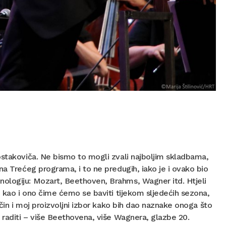
ostakoviča. Ne bismo to mogli zvali najboljim skladbama,
na Trećeg programa, i to ne predugih, iako je i ovako bio
ologiju: Mozart, Beethoven, Brahms, Wagner itd. Htjeli
, kao i ono čime ćemo se baviti tijekom sljedećih sezona,
ačin i moj proizvoljni izbor kako bih dao naznake onoga što
 raditi – više Beethovena, više Wagnera, glazbe 20.