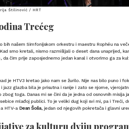
rija Štilinović / HRT
godina Trećeg
io bih našem Simfonijskom orkestru i maestru Rophéu na več
Kad smo kretali, nismo razmišljali o deset dana unaprijed, 
e, da čim prije zaposjednemo jedan kanal i otvorimo ga za kult
ad je HTV3 kretao jako nam se žurilo. Nije nas bilo puno i fok
 i jazz glazba bila je prisutna i ranije i zato se njome, vjeroj
o zbog toga. Danas mi se čini da je jedna od osnovnih misija ja
posebice mlađoj publici. To je veliki dug koji svi mi, pa i Treć
ma HTV-a
Dean Šoša
, jedan od njegovih pokretača i glavni ur
ijative za kulturu dviju progra