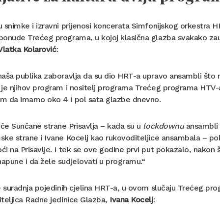
 snimke i izravni prijenosi koncerata Simfonijskog orkestra H
ponude Trećeg programa, u kojoj klasična glazba svakako zau
Vlatka Kolarović
:
aša publika zaboravlja da su dio HRT-a upravo ansambli što nas
 je njihov program i nositelj programa Trećeg programa HTV
m da imamo oko 4 i pol sata glazbe dnevno.
iče Sunčane strane Prisavlja – kada su u
lockdownu
ansambli p
ke strane i Ivane Kocelj kao rukovoditeljice ansambala – pokr
i na Prisavlje. I tek se ove godine prvi put pokazalo, nakon št
pune i da žele sudjelovati u programu.“
e suradnja pojedinih cjelina HRT-a, u ovom slučaju Trećeg p
teljica Radne jedinice Glazba,
Ivana Kocelj
: