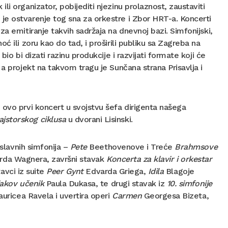
i organizator, pobijediti njezinu prolaznost, zaustaviti
je ostvarenje tog sna za orkestre i Zbor HRT-a. Koncerti
a emitiranje takvih sadržaja na dnevnoj bazi. Simfonijski,
 ili zoru kao do tad, i proširili publiku sa Zagreba na
io bi dizati razinu produkcije i razvijati formate koji će
a projekt na takvom tragu je Sunčana strana Prisavlja i
ovo prvi koncert u svojstvu šefa dirigenta našega
jstorskog ciklusa
u dvorani Lisinski.
slavnih simfonija –
Pete
Beethovenove i Treće
Brahmsove
rda Wagnera, završni stavak
Koncerta za klavir i orkestar
tavci iz suite
Peer Gynt
Edvarda Griega,
Idila
Blagoje
akov učenik
Paula Dukasa, te drugi stavak iz
10. simfonije
uricea Ravela i uvertira operi
Carmen
Georgesa Bizeta,