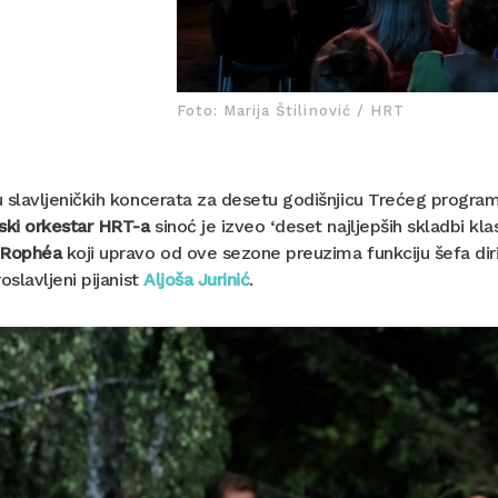
Foto: Marija Štilinović / HRT
 slavljeničkih koncerata za desetu godišnjicu Trećeg programa
ski orkestar HRT-a
sinoć je izveo ‘deset najljepših skladbi k
 Rophéa
koji upravo od ove sezone preuzima funkciju šefa diri
roslavljeni pijanist
Aljoša Jurinić
.