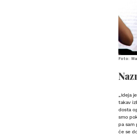
Foto: Ma
Nazn
„Ideja j
takav iz
dosta op
smo poka
pa sam p
će se do