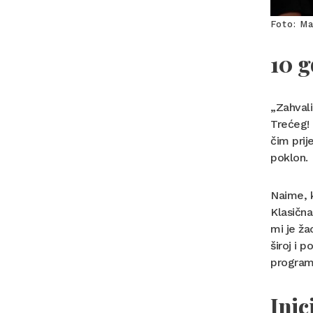
Foto: Ma
10 
„Zahval
Trećeg! 
čim prij
poklon.
Naime, k
Klasična
mi je ža
široj i 
progra
Inic