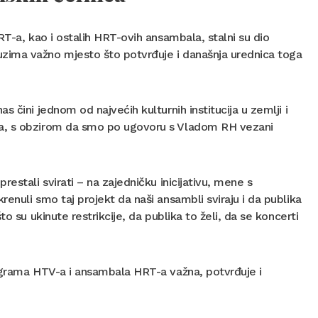
RT-a, kao i ostalih HRT-ovih ansambala, stalni su dio
zima važno mjesto što potvrđuje i današnja urednica toga
 čini jednom od najvećih kulturnih institucija u zemlji i
-a, s obzirom da smo po ugovoru s Vladom RH vezani
restali svirati – na zajedničku inicijativu, mene s
enuli smo taj projekt da naši ansambli sviraju i da publika
o su ukinute restrikcije, da publika to želi, da se koncerti
rograma HTV-a i ansambala HRT-a važna, potvrđuje i