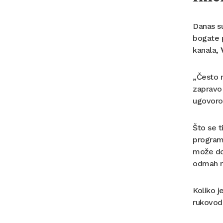
Danas su
bogate 
kanala,
„Često n
zapravo
ugovoro
Što se t
programs
može doć
odmah na
Koliko j
rukovodi