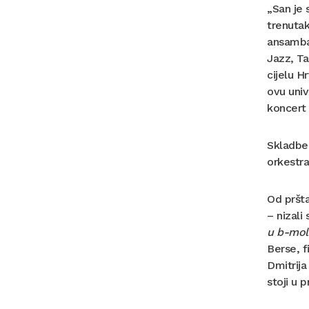
„San je 
trenutak
ansambal
Jazz, Ta
cijelu H
ovu univ
koncert 
Skladbe
orkestr
Od pršta
– nizali
u b-mol
Berse, f
Dmitrija
stoji u 