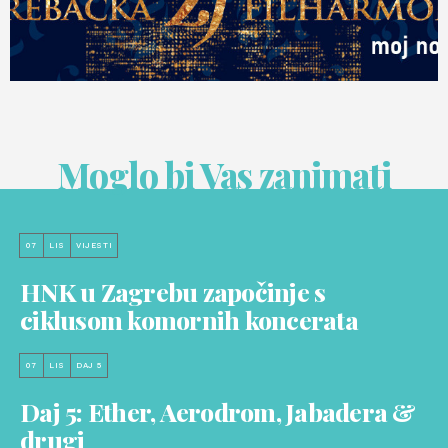
Moglo bi Vas zanimati
07
LIS
VIJESTI
HNK u Zagrebu započinje s
ciklusom komornih koncerata
07
LIS
DAJ 5
Daj 5: Ether, Aerodrom, Jabadera &
drugi