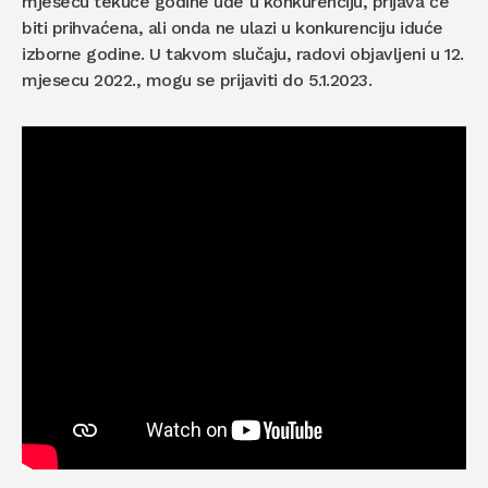
mjesecu tekuće godine uđe u konkurenciju, prijava će
biti prihvaćena, ali onda ne ulazi u konkurenciju iduće
izborne godine. U takvom slučaju, radovi objavljeni u 12.
mjesecu 2022., mogu se prijaviti do 5.1.2023.