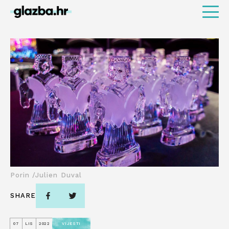
Porin /Julien Duval
SHARE
07
LIS
2022
VIJESTI