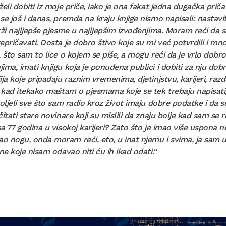
želi dobiti iz moje priče, iako je ona fakat jedna dugačka priča
se još i danas, premda na kraju knjige nismo napisali: nastavit
rži najljepše pjesme u najljepšim izvođenjima. Moram reći da 
epričavati. Dosta je dobro štivo koje su mi već potvrdili i mn
, što sam to lice o kojem se piše, a mogu reći da je vrlo dobr
ima, imati knjigu koja je ponuđena publici i dobiti za nju dobru k
ija koje pripadaju raznim vremenima, djetinjstvu, karijeri, raz
, kad itekako maštam o pjesmama koje se tek trebaju napisati, 
voljeli sve što sam radio kroz život imaju dobre podatke i da s
čitati stare novinare koji su mislili da znaju bolje kad sam s
sa 77 godina u visokoj karijeri? Zato što je imao više uspona
 nogu, onda moram reći, eto, u inat njemu i svima, ja sam us
jne koje nisam odavao niti ću ih ikad odati.“