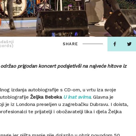
adašnji
SHARE
ecords)
e održao prigodan koncert podsjetivši na najveće hitove iz
lnog izdanja autobiografije s CD-om, u vrtu iza svoje
autobiografije
Željka Bebeka
U inat svima
. Glavna je
i je iz Londona preseljen u zagrebačku Dubravu. I doista,
fesionalci te prijatelji i obožavatelji lika i djela Željka
nage jer ništa manje nije dolazilo u obzir povodom 50