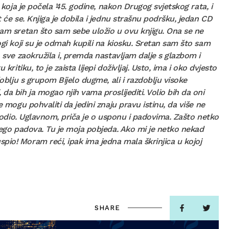
 koja je počela ’45. godine, nakon Drugog svjetskog rata, i
 će se. Knjiga je dobila i jednu strašnu podršku, jedan CD
sam sretan što sam sebe uložio u ovu knjigu. Ona se ne
ogi koji su je odmah kupili na kiosku. Sretan sam što sam
o sve zaokružila i, premda nastavljam dalje s glazbom i
ritiku, to je zaista lijepi doživljaj. Usto, ima i oko dvjesto
doblju s grupom Bijelo dugme, ali i razdoblju visoke
da bih ja mogao njih vama proslijediti. Volio bih da oni
e mogu pohvaliti da jedini znaju pravu istinu, da više ne
e rodio. Uglavnom, priča je o usponu i padovima. Zašto netko
 nego padova. Tu je moja pobjeda. Ako mi je netko nekad
pio! Moram reći, ipak ima jedna mala škrinjica u kojoj
SHARE