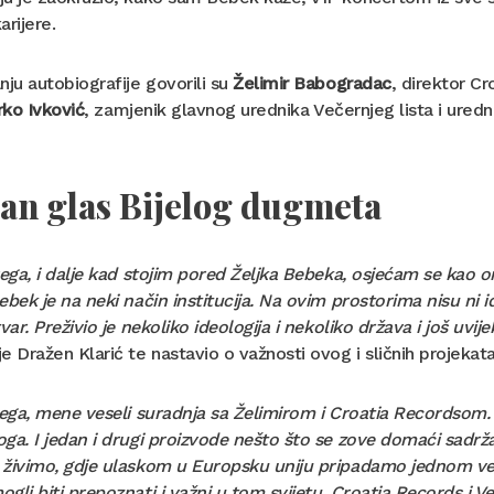
arijere.
nju autobiografije govorili su
Želimir Babogradac
, direktor C
rko Ivković
, zamjenik glavnog urednika Večernjeg lista i uredn
an glas Bijelog dugmeta
vega, i dalje kad stojim pored Željka Bebeka, osjećam se kao o
ebek je na neki način institucija. Na ovim prostorima nisu ni ide
tvar. Preživio je nekoliko ideologija i nekoliko država i još uvij
e Dražen Klarić te nastavio o važnosti ovog i sličnih projekata 
vega, mene veseli suradnja sa Želimirom i Croatia Recordsom.
ga. I jedan i drugi proizvode nešto što se zove domaći sadrž
živimo, gdje ulaskom u Europsku uniju pripadamo jednom vel
gli biti prepoznati i važni u tom svijetu. Croatia Records i Več