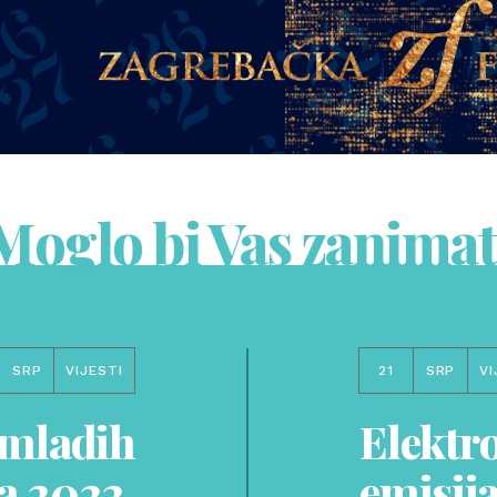
Moglo bi Vas zanimat
SRP
VIJESTI
21
SRP
VI
 mladih
Elektr
a 2022.
emisija