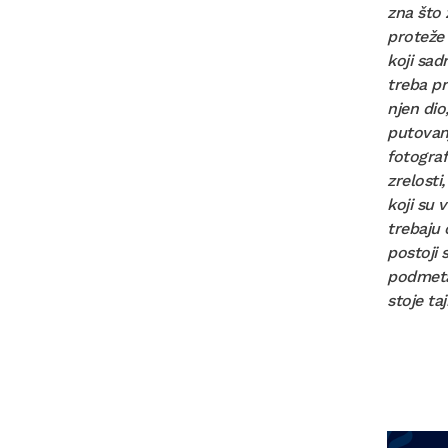
zna što 
proteže 
koji sad
treba pr
njen dio
putovanj
fotograf
zrelosti
koji su 
trebaju 
postoji 
podmetao
stoje ta