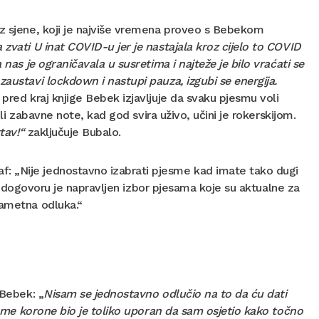
iz sjene, koji je najviše vremena proveo s Bebekom
zvati U inat COVID-u jer je nastajala kroz cijelo to COVID
 nas je ograničavala u susretima i najteže je bilo vraćati se
zaustavi lockdown i nastupi pauza, izgubi se energija.
pred kraj knjige Bebek izjavljuje da svaku pjesmu voli
ili zabavne note, kad god svira uživo, učini je rokerskijom.
tav!“
zaključuje Bubalo.
: „Nije jednostavno izabrati pjesme kad imate tako dugi
. U dogovoru je napravljen izbor pjesama koje su aktualne za
pametna odluka.“
 Bebek: „
Nisam se jednostavno odlučio na to da ću dati
ijeme korone bio je toliko uporan da sam osjetio kako točno