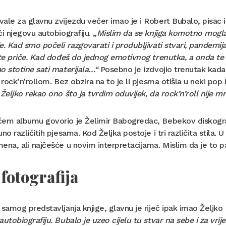
ale za glavnu zvijezdu večer imao je i Robert Bubalo, pisac 
ći njegovu autobiografiju. „
Mislim da se knjiga komotno mogla 
e. Kad smo počeli razgovarati i produbljivati stvari, pandemija
 te priče. Kad dođeš do jednog emotivnog trenutka, a onda te 
o stotine sati materijala…“
Posebno je izdvojio trenutak kada 
i rock’n’rollom. Bez obzira na to je li pjesma otišla u neki pop 
 Željko rekao ono što ja tvrdim oduvijek, da rock’n’roll nije mr
ćem albumu govorio je Želimir Babogredac, Bebekov diskograf
uno različitih pjesama. Kod Željka postoje i tri različita stila
ena, ali najčešće u novim interpretacijama. Mislim da je to 
fotografija
 samog predstavljanja knjige, glavnu je riječ ipak imao Željko
autobiografiju. Bubalo je uzeo cijelu tu stvar na sebe i za vr