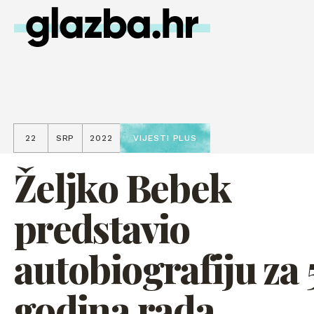
22
SRP
2022
VIJESTI PLUS
Željko Bebek
predstavio
autobiografiju za 
godina rada