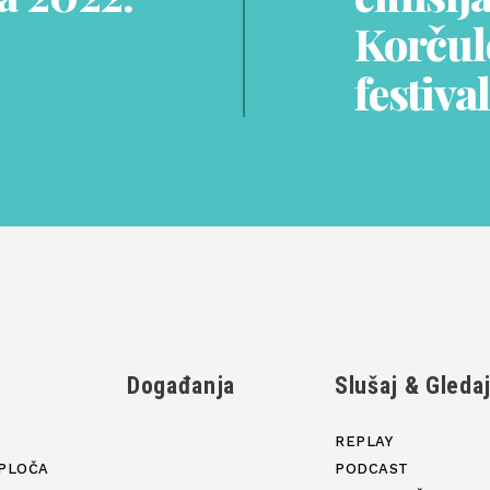
Korčule
festival
Događanja
Slušaj & Gleda
REPLAY
PLOČA
PODCAST