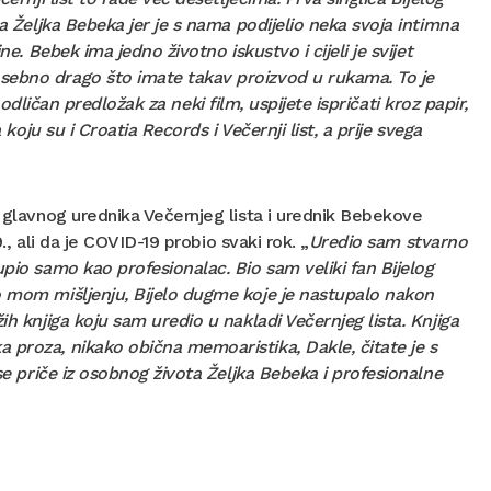
da Željka Bebeka jer je s nama podijelio neka svoja intimna
e. Bebek ima jedno životno iskustvo i cijeli je svijet
osebno drago što imate takav proizvod u rukama. To je
i odličan predložak za neki film, uspijete ispričati kroz papir,
koju su i Croatia Records i Večernji list, a prije svega
k glavnog urednika Večernjeg lista i urednik Bebekove
., ali da je COVID-19 probio svaki rok. „
Uredio sam stvarno
upio samo kao profesionalac. Bio sam veliki fan Bijelog
o mom mišljenju, Bijelo dugme koje je nastupalo nakon
ih knjiga koju sam uredio u nakladi Večernjeg lista. Knjiga
 proza, nikako obična memoaristika, Dakle, čitate je s
 se priče iz osobnog života Željka Bebeka i profesionalne