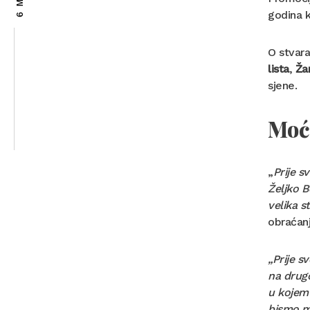
godina k
O stvara
lista
,
Ža
sjene.
Moć
„
Prije s
Željko B
velika s
obraćanj
„Prije s
na drugo
u kojem 
bismo mo