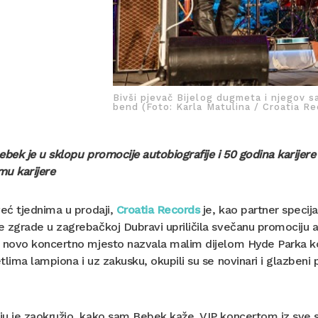
Bivši pjevač Bijelog dugmeta i njegov s
bend (Foto: Karla Matulina / Croatia R
ebek je u sklopu promocije autobiografije i 50 godina karijer
mu karijere
već tjednima u prodaji,
Croatia Records
je, kao partner specija
 zgrade u zagrebačkoj Dubravi upriličila svečanu promociju 
 novo koncertno mjesto nazvala malim dijelom Hyde Parka koj
tlima lampiona i uz zakusku, okupili su se novinari i glazbeni pro
u je zaokružio, kako sam Bebek kaže, VIP koncertom iz sve s