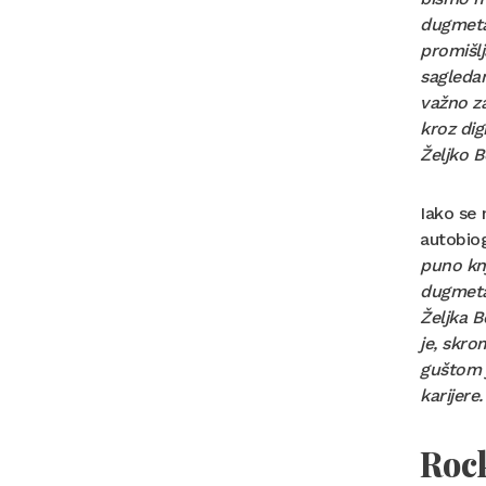
dugmeta 
promišlj
sagledan
važno za 
kroz dig
Željko Be
Iako se 
autobiog
puno knj
dugmeta,
Željka B
je, skro
guštom j
karijere
Rock