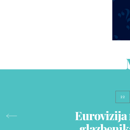
22
Eurovizija
glazbenik