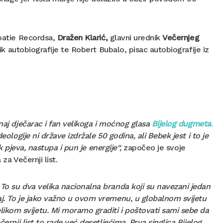
roatie Recordsa,
Dražen Klarić,
glavni urednik
Večernjeg
ik autobiografije te Robert Bubalo, pisac autobiografije iz
naj dječarac i fan velikoga i moćnog glasa
Bijelog dugmeta
.
ologije ni države izdržale 50 godina, ali Bebek jest i to je
ek pjeva, nastupa i pun je energije“,
započeo je svoje
za Večernji list.
 To su dva velika nacionalna branda koji su navezani jedan
aj. To je jako važno u ovom vremenu, u globalnom svijetu
ikom svijetu. Mi moramo graditi i poštovati sami sebe da
ernji list to rade već desetljećima. Prva singlica Bijelog