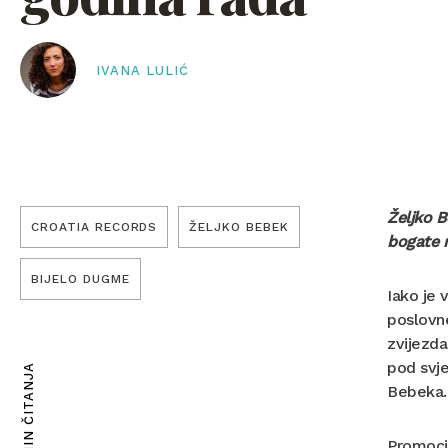
IVANA LULIĆ
Željko B
CROATIA RECORDS
ŽELJKO BEBEK
bogate 
BIJELO DUGME
Iako je 
poslovne
zvijezda
pod svje
6 MIN ČITANJA
Bebeka.
Promocij