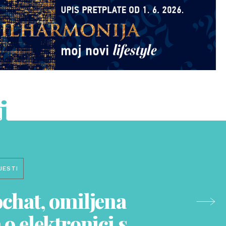
i
JESTI
ochat, omiljena
 o elektronici s