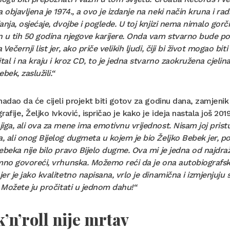
objavljena je 1974., a ovo je izdanje na neki način kruna i ra
anja, osjećaje, dvojbe i poglede. U toj knjizi nema nimalo gorčin
 u tih 50 godina njegove karijere. Onda vam stvarno bude p
Večernji list jer, ako priče velikih ljudi, čiji bi život mogao bit
ital i na kraju i kroz CD, to je jedna stvarno zaokružena cjelina 
bek, zaslužili.“
nadao da će cijeli projekt biti gotov za godinu dana, zamjeni
rafije, Željko Ivković, ispričao je kako je ideja nastala još 2019
iga, ali ova za mene ima emotivnu vrijednost. Nisam joj prist
 ali onog Bijelog dugmeta u kojem je bio Željko Bebek jer, p
ebeka nije bilo pravo Bijelo dugme. Ova mi je jedna od najdraž
mno govoreći, vrhunska. Možemo reći da je ona autobiografska
er je jako kvalitetno napisana, vrlo je dinamična i izmjenjuju
. Možete ju pročitati u jednom dahu!“
’n’roll nije mrtav