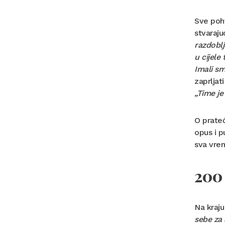
Sve pohv
stvaraju
razdoblj
u cijele
Imali sm
zaprljat
„Time je
O prate
opus i p
sva vrem
200 
Na kraju
sebe za 