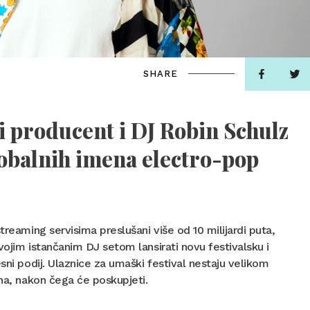
SHARE
i producent i DJ Robin Schulz
lobalnih imena electro-pop
treaming servisima preslušani više od 10 milijardi puta,
svojim istančanim DJ setom lansirati novu festivalsku i
sni podij. Ulaznice za umaški festival nestaju velikom
ana, nakon čega će poskupjeti.