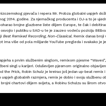
nizozemskog pjevača i repera Mr. Probza globalni uspjeh dož
nog 2014. godine. Za njemačkog producenta i DJ-a to je ujedn
poharao brojne glazbene liste diljem Europe, te čak i debitir
 osvojio i publiku u SAD-u te je zauzeo vodeću poziciju Billb
ji
Best Remixed Recording, Non-Classical.
Remix danas broji v
t ima više od pola milijarde YouTube pregleda i svakako je jed
pjeha s prvim službenim singlom, remixom pjesme “Waves”, nje
žbeni singl u karijeri. Oduševljen pjesmom originalno objavlj
 the Prick, Robin Schulz je kreirao još jedan up-beat remix i i
n uspjeh globalnih razmjera, remix je dobio i svoju službenu o
 brojni chartovi diljem svijeta, a Robinu Schulzu su širom ot