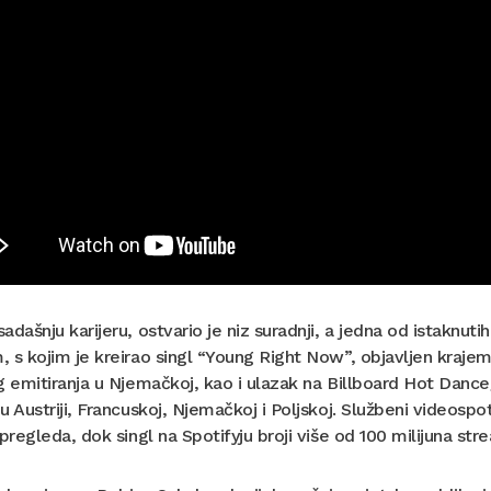
adašnju karijeru, ostvario je niz suradnji, a jedna od istakn
 s kojim je kreirao singl “Young Right Now”, objavljen krajem
g emitiranja u Njemačkoj, kao i ulazak na Billboard Hot Dance/
u Austriji, Francuskoj, Njemačkoj i Poljskoj. Službeni videosp
 pregleda, dok singl na Spotifyju broji više od 100 milijuna st