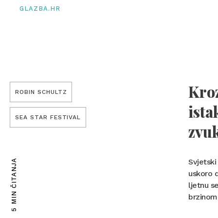
GLAZBA.HR
Kroz
ROBIN SCHULTZ
ista
SEA STAR FESTIVAL
zvuk
Svjetski
5 MIN ČITANJA
uskoro d
ljetnu s
brzinom,