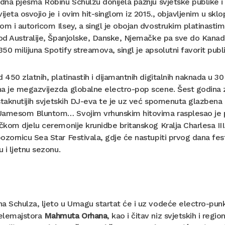
edna pjesma Robinu Schulzu donijela pažnju svjetske publike i 
vijeta osvojio je i ovim hit-singlom iz 2015., objavljenim u sk
om i autoricom Ilsey, a singl je obojan dvostrukim platinasti
 od Australije, Španjolske, Danske, Njemačke pa sve do Kanad
50 milijuna Spotify streamova, singl je apsolutni favorit publ
d 450 zlatnih, platinastih i dijamantnih digitalnih naknada u
na je megazvijezda globalne electro-pop scene. Šest godina
jistaknutijih svjetskih DJ-eva te je uz već spomenuta glazbe
amesom Bluntom… Svojim vrhunskim hitovima rasplesao je pub
ičkom djelu ceremonije krunidbe britanskog Kralja Charlesa III.
ozornicu Sea Star Festivala, gdje će nastupiti prvog dana festi
u i ljetnu sezonu.
na Schulza, ljeto u Umagu startat će i uz vodeće electro-pu
elemajstora
Mahmuta Orhana
, kao i čitav niz svjetskih i regi