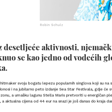
Robin Schulz
 desetljeće aktivnosti, njemačk
knuo se kao jedno od vodećih g
a.
 hitmaker svoju bogatu lepezu popularnih singlova koji su na s
onosi i na jubilarno peto izdanje Sea Star Festivala, gdje će 
ezonu, a umašku lagunu Stella Maris pretvoriti u energičan ple
 a aktualna cijena od 44 eur na snazi je još danas do kraja d