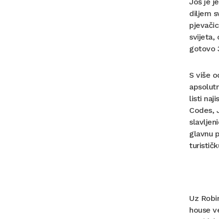
Još je j
diljem s
pjevačic
svijeta,
gotovo 3
S više o
apsolut
listi na
Codes, J
slavljen
glavnu p
turističk
Uz Robi
house v