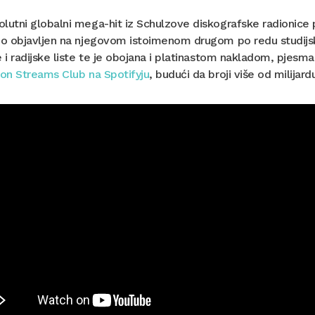
lutni globalni mega-hit iz Schulzove diskografske radionice p
lno objavljen na njegovom istoimenom drugom po redu studijs
e i radijske liste te je obojana i platinastom nakladom, pjesma 
ion Streams Club na Spotifyju
, budući da broji više od milijar