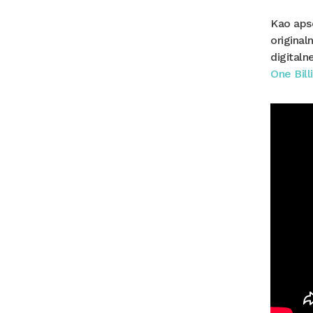
Kao apso
origina
digitaln
One Bill