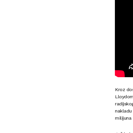
Kroz dos
Lloydom,
radijsko
nakladu 
milijuna