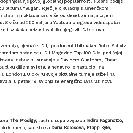
doprinjela njegovoj globalnoj popularnosti. Plesne podije
lopu albuma “Sugar”. Riječ je o suradnji s američkom
m i zlatnim nakladama u više od deset zemalja diljem
e. S više od 200 milijuna Youtube pregleda videospota i
ike i svakako neizostavni dio njegovih DJ setova.
 30 zemalja, njemački DJ, producent i hitmaker Robin Schulz
 zaredom našao se u DJ Magazine Top 100 DJs, godišnjoj
na imena, ostvario i suradnje s Davidom Guetoom, Cheat
liku diljem svijeta, a nedavno je nastupio i na
 u Londonu. U okviru svoje aktualne turneje stiže i na
vala, u petak 19. svibnja te energično lansirati novu
nkere
The Prodigy
, techno superzvijezdu
Indiru Paganotto,
onalnih imena, kao što su
Daria Kolosova, Etapp Kyle,