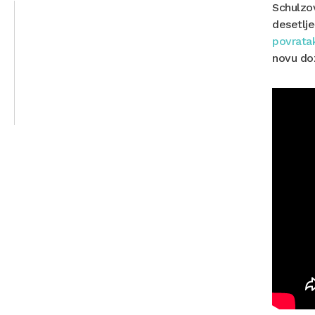
Schulzov
desetlje
povrata
novu doz