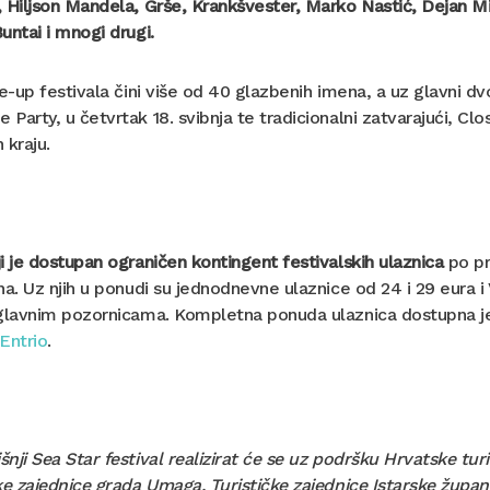
 Hiljson Mandela, Grše, Krankšvester, Marko Nastić, Dejan Mil
untai i mnogi drugi.
ne-up festivala čini više od 40 glazbenih imena, a uz glavni dv
Party, u četvrtak 18. svibnja te tradicionalni zatvarajući, Closi
 kraju.
i je dostupan ograničen kontingent festivalskih ulaznica
po pr
na. Uz njih u ponudi su jednodnevne ulaznice od 24 i 29 eura i
 glavnim pozornicama. Kompletna ponuda ulaznica dostupna 
Entrio
.
nji Sea Star festival realizirat će se uz podršku Hrvatske tur
ke zajednice grada Umaga, Turističke zajednice Istarske župani