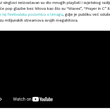
i singlovi neizostavan su dio mnogih playlisti i svjetskog rad
će pop glazbe bez hitova kao što su “Waves”, “Prayer in C” ili
k na festivalsku pozornicu u Umagu
, gdje je publiku već oduš
u milijunskih streamova svojih megahitova.