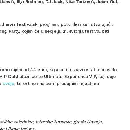
ićević, Ilija Rudman, DJ Jock, Nika Turković, Joker Out,
odnevni festivalski program, potvrđeni su i otvarajući,
ng Party, kojim će u nedjelju 21. svibnja festival biti
omo cijeni od 44 eura, koja će na snazi ostati danas do
 VIP Gold ulaznice te Ultimate Experience VIP, koji daje
je
ovdje
, te online i na svim prodajnim mjestima
ističke zajednice, Istarske županije, grada Umaga,
je i Plave lagune.