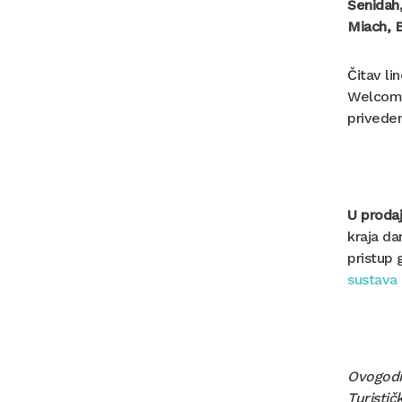
Senidah,
Miach, B
Čitav li
Welcome 
priveden
U prodaj
kraja da
pristup
sustava 
Ovogodiš
Turistič