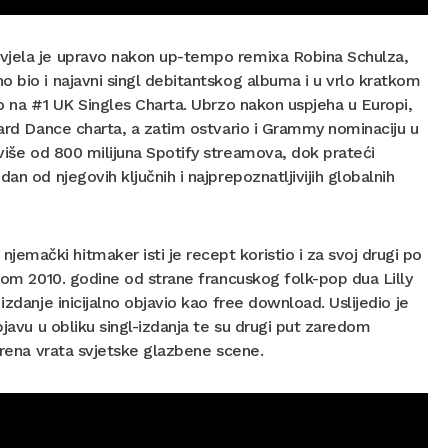
ivjela je upravo nakon up-tempo remixa Robina Schulza,
o bio i najavni singl debitantskog albuma i u vrlo kratkom
ao na #1 UK Singles Charta. Ubrzo nakon uspjeha u Europi,
oard Dance charta, a zatim ostvario i Grammy nominaciju u
iše od 800 milijuna Spotify streamova, dok prateći
an od njegovih ključnih i najprepoznatljivijih globalnih
mački hitmaker isti je recept koristio i za svoj drugi po
enom 2010. godine od strane francuskog folk-pop dua Lilly
zdanje inicijalno objavio kao free download. Uslijedio je
bjavu u obliku singl-izdanja te su drugi put zaredom
vorena vrata svjetske glazbene scene.