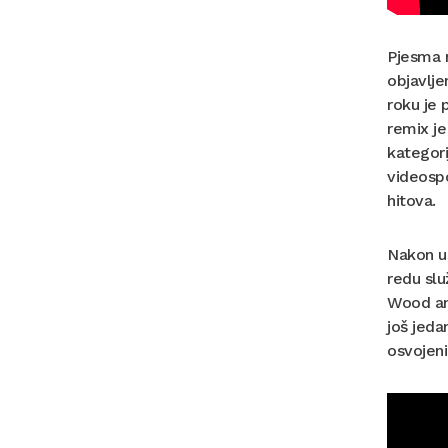
Pjesma 
objavlje
roku je 
remix je
kategori
videospo
hitova.
Nakon us
redu slu
Wood and
još jeda
osvojeni