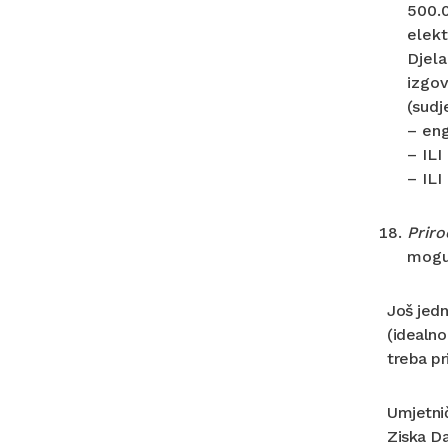
500.0
elekt
Djela
izgov
(sudj
– eng
– ILI
– ILI
Priro
mogu 
Još jedn
(idealno
treba pri
Umjetnič
Ziska Da