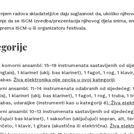
jem radova skladatelji/ce daju suglasnost da, ukoliko njiho
je da se ISCM izvedba/prezentacija njihovog djela snima, emi
rema ISCM-u ili organizatoru festivala.
gorije
i komorni ansambl: 15–19 instrumenata sastavljenih od sljedeć
glais), 1 klarinet (uklj. bas klarinet), 1 fagot, 1 rog, 1 klavir
rabas.
Živa elektronika nije opcija u ovoj kategoriji
.
ni ansambl: 11–14 instrumenata odabranih od sljedećeg: 1 fla
is), 1 klarinet (uklj. bas klarinet), 1 fagot, 1 rog, 1 truba, 1 
abas, udaraljke (instrumenti kao u kategoriji 6
). Živa elek
ni ansambl 10–13 instrumenata sastavljenih od sljedećeg: 1 f
učujući bas klarinet), 1 saksofon (uključujući sopran, alt, teno
nčelo, 1 klavir, 1 gitara (akustična ili električna).
Živa elektr