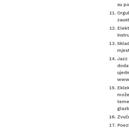
su po
Orgul
zaust
Elekt
instr
Sklad
mjest
Jazz 
dodat
ujedn
www.
Eklek
može 
temel
glazb
Zvučn
Poezi