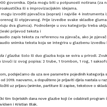
00 govornika. Djela mogu biti u potpunosti notirana (za na
roakustička ili s improvizacijskim idejama.
 mogu izvoditi pjevačica (sopran) i najviše 4 instrumenta iz
orenog ili otpjevanog. Prije izvedbe svake skladbe glumac
eluju dva glumca). Podnošenje u ovu kategoriju treba uklju
leski prijevod teksta i
 audio zapis teksta za referencu na pjevača, ako je pjevač
 audio snimka teksta koja se integrira u glazbenu izvedbu 
da i glazba
: Solo ili duo glazba koja se svira u prirodi. Zv
izvući iz ovog popisa: 2 trube, 1 trombon, 1 rog, 1 saksof
om, podsjećamo da uza sve parametre pojedinih kategorija stoj
 od 2019. naovamo, a dopušteno je prijaviti djela nastala u ra
ložiti uz prijavu (snimke, partiture ili zapise, tekstove o sklada
ki tim Svjetskih dana nove glazbe koji će odabirati program 
vidsen i Kristian Blak.