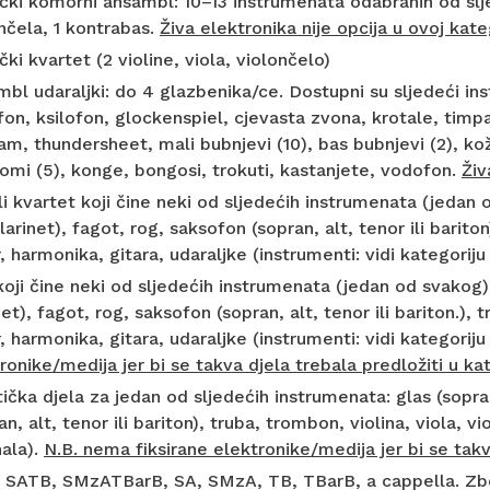
ki komorni ansambl: 10–13 instrumenata odabranih od sljedeć
nčela, 1 kontrabas.
Živa elektronika nije opcija u ovoj kateg
ki kvartet (2 violine, viola, violončelo)
bl udaraljki: do 4 glazbenika/ce. Dostupni su sljedeći in
fon, ksilofon, glockenspiel, cjevasta zvona, krotale, timp
m, thundersheet, mali bubnjevi (10), bas bubnjevi (2), ko
omi (5), konge, bongosi, trokuti, kastanjete, vodofon.
Živ
ili kvartet koji čine neki od sljedećih instrumenata (jedan o
larinet), fagot, rog, saksofon (sopran, alt, tenor ili barito
r, harmonika, gitara, udaraljke (instrumenti: vidi kategoriju
oji čine neki od sljedećih instrumenata (jedan od svakog): 
net), fagot, rog, saksofon (sopran, alt, tenor ili bariton.), 
r, harmonika, gitara, udaraljke (instrumenti: vidi kategoriju
ronike/medija jer bi se takva djela trebala predložiti u kate
tička djela za jedan od sljedećih instrumenata: glas (sopran
an, alt, tenor ili bariton), truba, trombon, violina, viola, v
ala).
N.B. nema fiksirane elektronike/medija jer bi se takva
 SATB, SMzATBarB, SA, SMzA, TB, TBarB, a cappella. Zbor