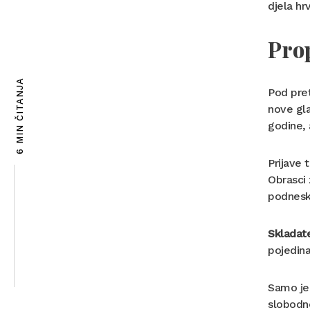
djela hr
Prop
6 MIN ČITANJA
Pod pret
nove gla
godine, 
Prijave 
Obrasci 
podnesk
Skladate
pojedina
Samo jed
slobodn