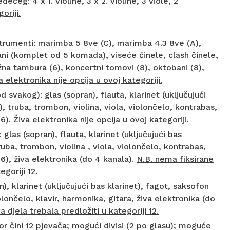
eg: 4 x 1. violine, 3 x 2. violine, 3 viole, 2
oriji.
strumenti: marimba 5 8ve (C), marimba 4.3 8ve (A),
ani (komplet od 5 komada), viseće činele, clash činele,
žna tambura (6), koncertni tomovi (8), oktobani (8),
a elektronika nije opcija u ovoj kategoriji.
d svakog): glas (sopran), flauta, klarinet (uključujući
n), truba, trombon, violina, viola, violončelo, kontrabas,
 6).
Živa elektronika nije opcija u ovoj kategoriji.
glas (sopran), flauta, klarinet (uključujući bas
truba, trombon, violina , viola, violončelo, kontrabas,
 6), živa elektronika (do 4 kanala).
N.B. nema fiksirane
goriji 12.
), klarinet (uključujući bas klarinet), fagot, saksofon
iolončelo, klavir, harmonika, gitara, živa elektronika (do
 djela trebala predložiti u kategoriji 12.
 čini 12 pjevača; mogući divisi (2 po glasu); moguće