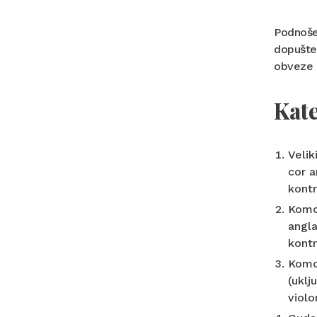
Podnošen
dopušten
obveze p
Kate
Velik
cor an
kont
Komor
angla
kontr
Komor
(uklj
violo