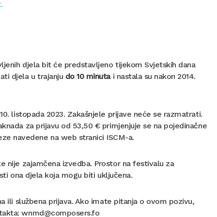
.
jenih djela bit će predstavljeno tijekom Svjetskih dana
ti djela u trajanju
do 10 minuta
i nastala su nakon 2014.
10. listopada 2023. Zakašnjele prijave neće se razmatrati.
aknada za prijavu od 53,50 € primjenjuje se na pojedinačne
eze navedene na web stranici ISCM-a.
 nije zajamčena izvedba. Prostor na festivalu za
esti ona djela koja mogu biti uključena.
a ili službena prijava. Ako imate pitanja o ovom pozivu,
kontakta: wnmd@composers.fo