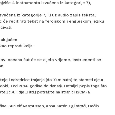
jviše 4 instrumenta izvučena iz kategorije 7),
vučena iz kategorije 7, ili uz audio zapis teksta,
 će recitirati tekst na ferojskom i engleskom jeziku
čivati:
 uključen
kao reprodukcija.
ukovi oceana čut će se cijelo vrijeme. Instrumenti se
on.
e i odrednice trajanja (do 10 minuta) te starosti djela
zdoblju od 2014. godine do danas). Detaljni popis toga što
teljici/u i djelu itd.) potražite na stranici ISCM-a.
čine: Sunleif Rasmussen, Anna Katrin Egilstrøð, Heðin