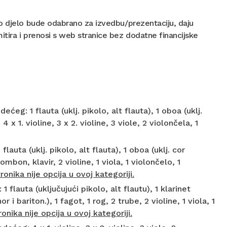
vo djelo bude odabrano za izvedbu/prezentaciju, daju
tira i prenosi s web stranice bez dodatne financijske
eg: 1 flauta (uklj. pikolo, alt flauta), 1 oboa (uklj.
, 4 x 1. violine, 3 x 2. violine, 3 viole, 2 violončela, 1
uta (uklj. pikolo, alt flauta), 1 oboa (uklj. cor
trombon, klavir, 2 violine, 1 viola, 1 violončelo, 1
tronika nije opcija u ovoj kategoriji.
lauta (uključujući pikolo, alt flautu), 1 klarinet
r i bariton.), 1 fagot, 1 rog, 2 trube, 2 violine, 1 viola, 1
onika nije opcija u ovoj kategoriji.