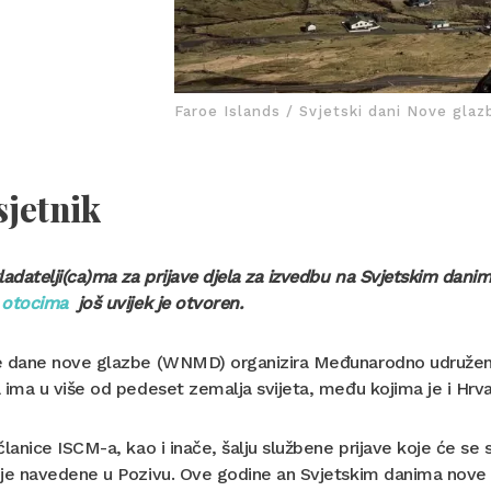
Faroe Islands / Svjetski dani Nove gla
sjetnik
ladatelji(ca)ma za prijave djela za izvedbu na Svjetskim dani
 otocima
još uvijek je otvoren.
e dane nove glazbe (WNMD) organizira Međunarodno udružen
 ima u više od pedeset zemalja svijeta, među kojima je i Hrva
članice ISCM-a, kao i inače, šalju službene prijave koje će se s
je navedene u Pozivu. Ove godine an Svjetskim danima nove g