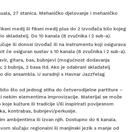
nuala, 27 stanica. Mehaničko djelovanje i mehaničko
ksni medij ili fiksni medij plus do 2 izvođača bilo kojeg
io skladatelj. Do 10 kanala (8 zvučnika i 2 sub-a).
čuje ili donosi izvođač ili na instrumentu koji osigurava
it će osiguran sustav s 10 kanala (8 zvučnika i 2 sub-a).
avir, gitara, bas, bubnjevi (mogućnost dodavanja
; 2 bubnja, 2 basa itd. Ako je odabrani skladatelj
ao dio ansambla. U suradnji s Havnar Jazzfelag
(bilo što od jednog stiha do četverodijelne partiture –
iti nekim elementima improvizacije. Materijal se može
oje kulture ili tradicije i/ili inspirirati povijesnom
a, kontrabas, bubnjevi/perkusije.
gim ambijentima ili izvan njih. Dostupno do 6 kanala.
vom slučaju: regionalni ili manjinski jezik s manje od