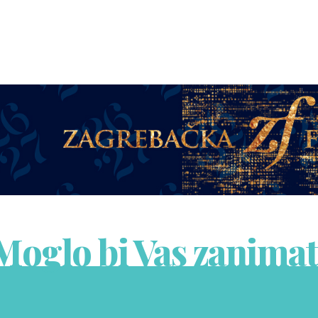
Moglo bi Vas zanimat