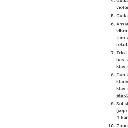
Gudač
violo
Gudač
Ansam
vibra
tamta
rotot
Trio 
bas k
klavi
Duo k
klari
klavi
elekt
Solis
(sopr
4 kan
Zbor: