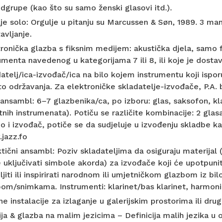
dgrupe (kao što su samo ženski glasovi itd.).
je solo: Orgulje u pitanju su Marcussen & Søn, 1989. 3 ma
avljanje.
ronička glazba s fiksnim medijem: akustička djela, samo fi
umenta navedenog u kategorijama 7 ili 8, ili koje je dostav
atelj/ica-izvođač/ica na bilo kojem instrumentu koji isporu
o održavanja. Za elektroničke skladatelje-izvođače, P.A. b
ansambl: 6–7 glazbenika/ca, po izboru: glas, saksofon, kl
nih instrumenata). Potiču se različite kombinacije: 2 glasa
o i izvođač, potiče se da sudjeluje u izvođenju skladbe k
jazz.fo
tični ansambl: Poziv skladateljima da osiguraju materijal 
uključivati ​​simbole akorda) za izvođače koji će upotpun
jiti ili inspirirati narodnom ili umjetničkom glazbom iz bilo k
om/snimkama. Instrumenti: klarinet/bas klarinet, harmonik
e instalacije za izlaganje u galerijskim prostorima ili dru
ja & glazba na malim jezicima – Definicija malih jezika u o