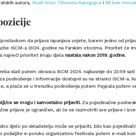
vatskih autora,
Rush Hour
Tihomira Ranogajca
i
Mi
Ane Horvat
ozicije
postavkom da prijava ispunjava uvjete, barem jedno od prijavl
zbe ISCM-a 2024. godine na Farskim otocima. Prioritet će ima
a najveći prioritet imaju djela
nastala nakon 2019. godine.
treba slati putem obrasca ISCM 2024. najkasnije do 23:59 sati 
za podnošenje i informacije dostupni su na stranici ISCM-a. N
e, a plaća se u trenutku podnošenja putem Paypala putem v
lji/ce se mogu i samostalno prijaviti.
Za pojedinačne podneske
čne prijave je ograničen, ali će se razmotriti sve prijave i izv
no djelo po skladatelju može se prijaviti, bilo kao pojedinačn
o pošaljite e-poruku organizatoru festivala putem e-mail 