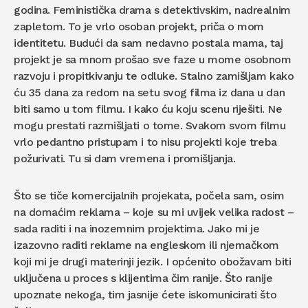
godina. Feministička drama s detektivskim, nadrealnim
zapletom. To je vrlo osoban projekt, priča o mom
identitetu. Budući da sam nedavno postala mama, taj
projekt je sa mnom prošao sve faze u mome osobnom
razvoju i propitkivanju te odluke. Stalno zamišljam kako
ću 35 dana za redom na setu svog filma iz dana u dan
biti samo u tom filmu. I kako ću koju scenu riješiti. Ne
mogu prestati razmišljati o tome. Svakom svom filmu
vrlo pedantno pristupam i to nisu projekti koje treba
požurivati. Tu si dam vremena i promišljanja.
Što se tiče komercijalnih projekata, počela sam, osim
na domaćim reklama – koje su mi uvijek velika radost –
sada raditi i na inozemnim projektima. Jako mi je
izazovno raditi reklame na engleskom ili njemačkom
koji mi je drugi materinji jezik. I općenito obožavam biti
uključena u proces s klijentima čim ranije. Što ranije
upoznate nekoga, tim jasnije ćete iskomunicirati što