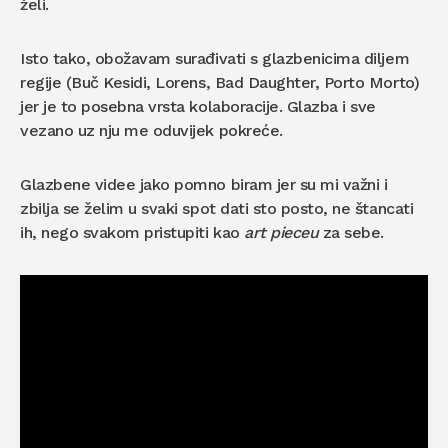
želi.
Isto tako, obožavam surađivati s glazbenicima diljem
regije (Buč Kesidi, Lorens, Bad Daughter, Porto Morto)
jer je to posebna vrsta kolaboracije. Glazba i sve
vezano uz nju me oduvijek pokreće.
Glazbene videe jako pomno biram jer su mi važni i
zbilja se želim u svaki spot dati sto posto, ne štancati
ih, nego svakom pristupiti kao
art pieceu
za sebe.