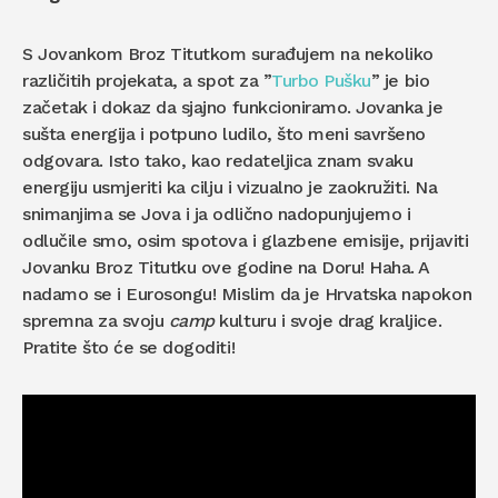
S Jovankom Broz Titutkom surađujem na nekoliko
različitih projekata, a spot za ”
Turbo Pušku
” je bio
začetak i dokaz da sjajno funkcioniramo. Jovanka je
sušta energija i potpuno ludilo, što meni savršeno
odgovara. Isto tako, kao redateljica znam svaku
energiju usmjeriti ka cilju i vizualno je zaokružiti. Na
snimanjima se Jova i ja odlično nadopunjujemo i
odlučile smo, osim spotova i glazbene emisije, prijaviti
Jovanku Broz Titutku ove godine na Doru! Haha. A
nadamo se i Eurosongu! Mislim da je Hrvatska napokon
spremna za svoju
camp
kulturu i svoje drag kraljice.
Pratite što će se dogoditi!