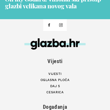
glazbi velikana novog vala
Vijesti
VIJESTI
OGLASNA PLOČA
DAJ 5
CESARICA
Događanja