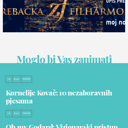
Moglo bi Vas zanimati
14
RUJ
PRIČE
Kornelije Kovač: 10 nezaboravnih
pjesama
13
RUJ
PRIČE
Oh my Godard: Vizionarski pristup