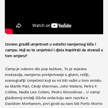
Izvrsno gradiš umjetnost u estetici namjernog kiča i
campu
. Koji su te umjetnici i djela inspirirali da stvaraš u
tom smjeru?
Camp
je odavno dio pop kulture, To je svjesna
ironizacija, namjerno pretjerivanje u glumi, režiji,
scenografiji. Umjetnici koji su mi bili važni u tom smislu
su Martin Parr, Cindy Sherman, John Waters, Petra F.
Collins, Nadia Lee Cohen, Pedro Almodóvar… U
camp
glazbenoj emisiji
Gluha soba
koju sam razvila s
Davidom Morhanom, prvi gosti su nam bili Porto Morto