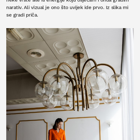
narativ. Ali vizual je ono što uvijek ide prvo. Iz slika mi
se gradi priča.