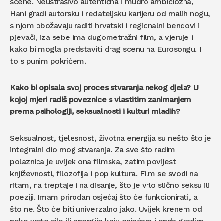
scene. Neustrašivo autentična i mudro ambiciozna,
Hani gradi autorsku i redateljsku karijeru od malih nogu,
s njom obožavaju raditi hrvatski i regionalni bendovi i
pjevači, iza sebe ima dugometražni film, a vjeruje i
kako bi mogla predstaviti drag scenu na Eurosongu. I
to s punim pokrićem.
Kako bi opisala svoj proces stvaranja nekog djela? U
kojoj mjeri radiš poveznice s vlastitim zanimanjem
prema psihologiji, seksualnosti i kulturi mladih?
Seksualnost, tjelesnost, životna energija su nešto što je
integralni dio mog stvaranja. Za sve što radim
polaznica je uvijek ona filmska, zatim povijest
književnosti, filozofija i pop kultura. Film se svodi na
ritam, na treptaje i na disanje, što je vrlo slično seksu ili
poeziji. Imam prirodan osjećaj što će funkcionirati, a
što ne. Što će biti univerzalno jako. Uvijek krenem od
neke vrste sile ili energije koju osjećam i onda gradim