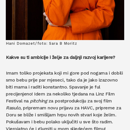
Hani Domazet/foto: Sara B Moritz
Kakve su ti ambicije i želje za daljnji razvoj karijere?
Imam toliko projekata koji mi gore pod nogama i dobili
smo bebu prije par mjeseci, tako da je jako izazovno
biti mama i raditi konstantno. Spavanje je ful
precijenjeno! Idem za nekoliko tjedana na Linz Film
Festival na
pitching
za postprodukciju za svoj film
Rasulo
, pripremam novu prijavu za HAVC, pripreme za
Doru se bliže i smišljam hrpu novih stvari koje želim.
Pokušavam i bebu polako uključiti u sve što radim.
Vjerojatno će i glumiti u mom sljedećem filmu!