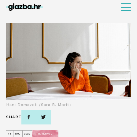
Hani Domazet /Sara B. Moritz
SHARE
14
RUJ
2022
INTERVJU