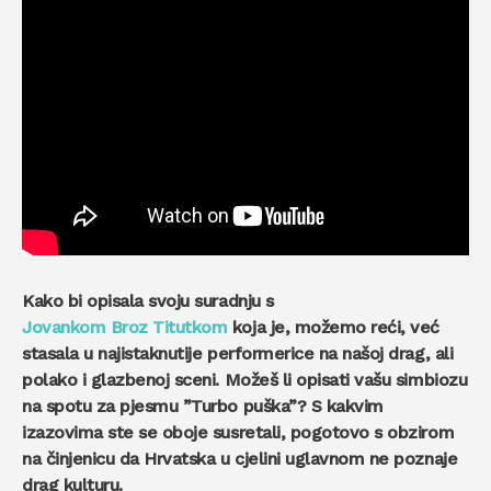
Kako bi opisala svoju suradnju s
Jovankom Broz Titutkom
koja je, možemo reći, već
stasala u najistaknutije performerice na našoj drag, ali
polako i glazbenoj sceni. Možeš li opisati vašu simbiozu
na spotu za pjesmu ”Turbo puška”? S kakvim
izazovima ste se oboje susretali, pogotovo s obzirom
na činjenicu da Hrvatska u cjelini uglavnom ne poznaje
drag kulturu.