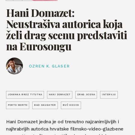
Hani Domazet:
Neustrašiva autorica koja
želi drag scenu predstaviti
na Eurosongu
OZREN K. GLASER
JOVANKA BROZ TITUTKA
HANI DOMAZET
DRAG SCENA
INTERVJU
PORTO MORTO
BAD DAUGHTER
BUČ KESIDI
Hani Domazet jedna je od trenutno najzanimljivijih i
najhrabrijih autorica hrvatske filmsko-video-glazbene