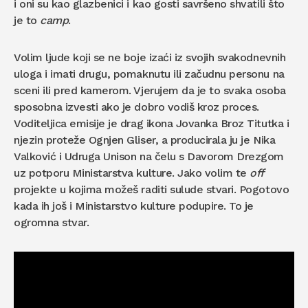
i oni su kao glazbenici i kao gosti savršeno shvatili što
je to
camp
.
Volim ljude koji se ne boje izaći iz svojih svakodnevnih
uloga i imati drugu, pomaknutu ili začudnu personu na
sceni ili pred kamerom. Vjerujem da je to svaka osoba
sposobna izvesti ako je dobro vodiš kroz proces.
Voditeljica emisije je drag ikona Jovanka Broz Titutka i
njezin proteže Ognjen Gliser, a producirala ju je Nika
Valković i Udruga Unison na čelu s Davorom Drezgom
uz potporu Ministarstva kulture. Jako volim te
off
projekte u kojima možeš raditi sulude stvari. Pogotovo
kada ih još i Ministarstvo kulture podupire. To je
ogromna stvar.