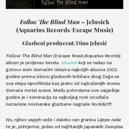
Follow The Blind Man
– Jelusick
(Aquarius Records/Escape Music)
Glazbeni producent: Dino Jelusić
Follow The Blind Man
(Escape Music/Aquarius Recrds)
album je prvijenac benda
Jelusick
koji se našao na
gotovo svim domaćim listama najboljih albuma 2023.
godine prema izboru glazbenih kritičara zbog čega se
ova ekipa isprofilirala kao jedno od najtraženijih imena
domaće metal scene. Među potvrdama ove uspješnje
godine je i nominacija za najboljeg rock izvođača
nezavisne novinarske glazbene nagrade Rock&Off.
No, njihov uspjeh seže i daleko van granica Lijepe naše
te je, primjerice, jedan od najčitanijih japanskih časopisa