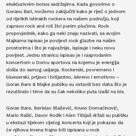
ekskluzivnim bonus sadržajima. Kada govorimo o
Goranu Bari, možemo zaključiti kako je riječ o jednom
od rijetkih istinskih rockera na našem području, koji
zapravo rock and roll živi punim plućima. Rock
propovjednik, kako ga neki znaju nazivati, sa svojim
Majkama ispisao je povijest rock glazbe na našim
prostorima i što je najvažnije, ispisuje i neku novu
povijest. Jednu stranicu ispisao je i rasprodanim
koncertom u Domu sportova na kojemu je energija
došla do samog usijanja. Rockerski, povremeno i
blueserski, prljavo i briljantno, iskreno i emotivno –
Goran Bare & Majke publiku su ostavili bez daha što je
rezultiralo i time da su čak nekoliko puta izašli na bis.
Goran Bare, Berislav Blažević, Kruno Domaćinović,
Mario Rašić, Davor Rodik i Alen Tibljaš držali su publiku
u ekstazi tijekom cijelog koncerta koji je pokazao da
će njihova imena trajno biti ispisana u rock