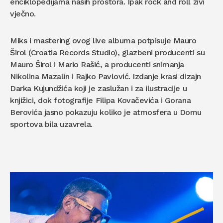
enciklopedijama naših prostora. Ipak rock and roll živi
vječno.
Miks i mastering ovog live albuma potpisuje Mauro
Širol (Croatia Records Studio), glazbeni producenti su
Mauro Širol i Mario Rašić, a producenti snimanja
Nikolina Mazalin i Rajko Pavlović. Izdanje krasi dizajn
Darka Kujundžića koji je zaslužan i za ilustracije u
knjižici, dok fotografije Filipa Kovačevića i Gorana
Berovića jasno pokazuju koliko je atmosfera u Domu
sportova bila uzavrela.