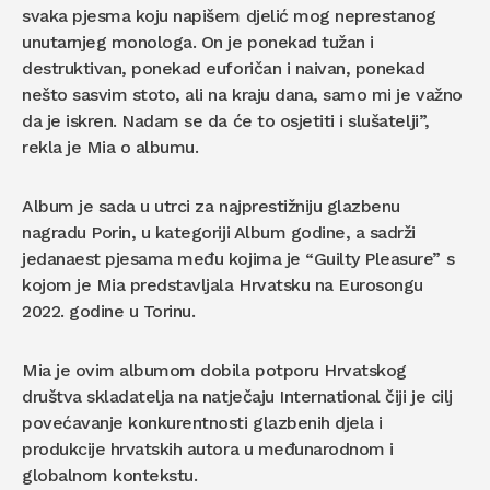
svaka pjesma koju napišem djelić mog neprestanog
unutarnjeg monologa. On je ponekad tužan i
destruktivan, ponekad euforičan i naivan, ponekad
nešto sasvim stoto, ali na kraju dana, samo mi je važno
da je iskren. Nadam se da će to osjetiti i slušatelji”,
rekla je Mia o albumu.
Album je sada u utrci za najprestižniju glazbenu
nagradu Porin, u kategoriji Album godine, a sadrži
jedanaest pjesama među kojima je “Guilty Pleasure” s
kojom je Mia predstavljala Hrvatsku na Eurosongu
2022. godine u Torinu.
Mia je ovim albumom dobila potporu Hrvatskog
društva skladatelja na natječaju International čiji je cilj
povećavanje konkurentnosti glazbenih djela i
produkcije hrvatskih autora u međunarodnom i
globalnom kontekstu.