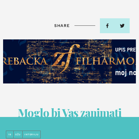
SHARE
Moglo bi Vas zanimati
19
OŽU
INTERVJU