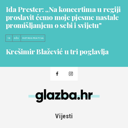
Ida Prester: „Na koncertima u regiji
proslavit ćemo moje pjesme nastale
promišljanjem o sebi i svijetu"
19
OŽU
RETROSPEKTIVA
Krešimir Blažević u tri poglavlja
Vijesti