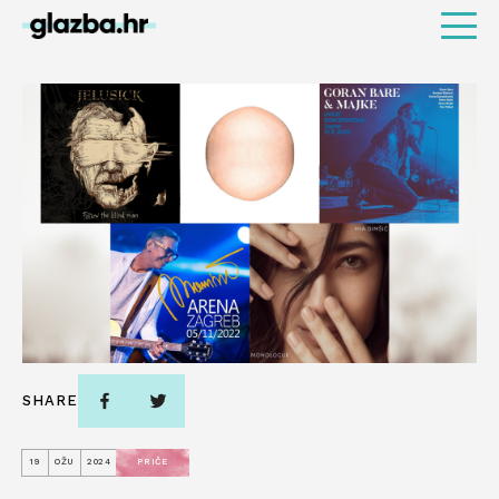
SHARE
19
OŽU
2024
PRIČE