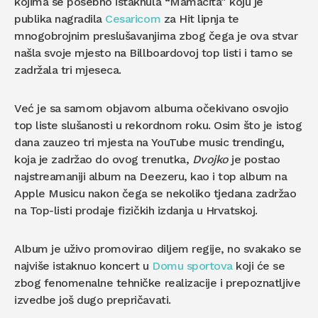
kojima se posebno istaknula “Mamacita” koju je
publika nagradila
Cesaricom
za Hit lipnja te
mnogobrojnim preslušavanjima zbog čega je ova stvar
našla svoje mjesto na Billboardovoj top listi i tamo se
zadržala tri mjeseca.
Već je sa samom objavom albuma očekivano osvojio
top liste slušanosti u rekordnom roku. Osim što je istog
dana zauzeo tri mjesta na YouTube music trendingu,
koja je zadržao do ovog trenutka,
Dvojko
je postao
najstreamaniji album na Deezeru, kao i top album na
Apple Musicu nakon čega se nekoliko tjedana zadržao
na Top-listi prodaje fizičkih izdanja u Hrvatskoj.
Album je uživo promovirao diljem regije, no svakako se
najviše istaknuo koncert u
Domu sportova
koji će se
zbog fenomenalne tehničke realizacije i prepoznatljive
izvedbe još dugo prepričavati.