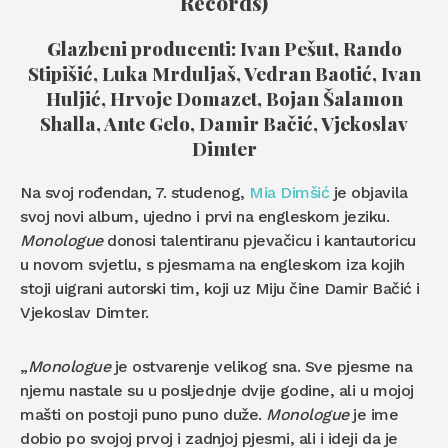
Records)
Glazbeni producenti: Ivan Pešut, Rando
Stipišić, Luka Mrduljaš, Vedran Baotić, Ivan
Huljić, Hrvoje Domazet, Bojan Šalamon
Shalla, Ante Gelo, Damir Bačić, Vjekoslav
Dimter
Na svoj rođendan, 7. studenog,
Mia Dimšić
je objavila
svoj novi album, ujedno i prvi na engleskom jeziku.
Monologue
donosi talentiranu pjevačicu i kantautoricu
u novom svjetlu, s pjesmama na engleskom iza kojih
stoji uigrani autorski tim, koji uz Miju čine Damir Bačić i
Vjekoslav Dimter.
„
Monologue
je ostvarenje velikog sna. Sve pjesme na
njemu nastale su u posljednje dvije godine, ali u mojoj
mašti on postoji puno puno duže.
Monologue
je ime
dobio po svojoj prvoj i zadnjoj pjesmi, ali i ideji da je