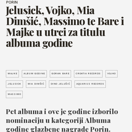
PORIN
Jelusick, Vojko, Mia
Dimšić, Massimo te Bare i
Majke u utrci za titulu
albuma godine
MAJKE
ALBUM GODINE
GORAN BARE
CROATIA RECORDS
VOJKO
JELUSICK
MIA DIMŠIĆ
DINO JELUŠIĆ
AQUARIUS RECORDS
MASSIMO
Pet albuma i ove je godine izborilo
nominaciju u kategoriji Albuma
godine glazbene nagrade Porin.