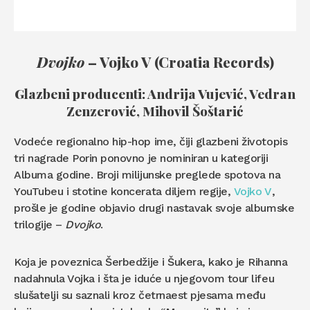
Dvojko
– Vojko V (Croatia Records)
Glazbeni producenti: Andrija Vujević, Vedran
Zenzerović, Mihovil Šoštarić
Vodeće regionalno hip-hop ime, čiji glazbeni životopis
tri nagrade Porin ponovno je nominiran u kategoriji
Albuma godine. Broji milijunske preglede spotova na
YouTubeu i stotine koncerata diljem regije,
Vojko V
,
prošle je godine objavio drugi nastavak svoje albumske
trilogije –
Dvojko
.
Koja je poveznica Šerbedžije i Šukera, kako je Rihanna
nadahnula Vojka i šta je iduće u njegovom tour lifeu
slušatelji su saznali kroz četrnaest pjesama među