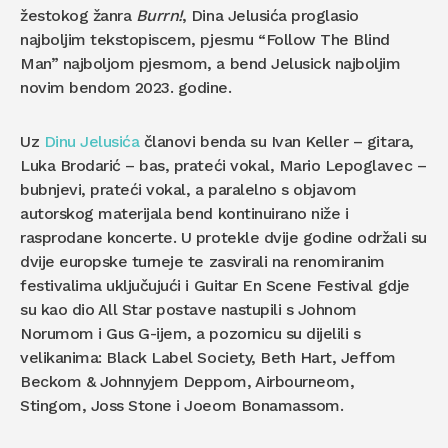
žestokog žanra
Burrn!
, Dina Jelusića proglasio
najboljim tekstopiscem, pjesmu “Follow The Blind
Man” najboljom pjesmom, a bend Jelusick najboljim
novim bendom 2023. godine.
Uz
Dinu Jelusića
članovi benda su Ivan Keller – gitara,
Luka Brodarić – bas, prateći vokal, Mario Lepoglavec –
bubnjevi, prateći vokal, a paralelno s objavom
autorskog materijala bend kontinuirano niže i
rasprodane koncerte. U protekle dvije godine održali su
dvije europske turneje te zasvirali na renomiranim
festivalima uključujući i Guitar En Scene Festival gdje
su kao dio All Star postave nastupili s Johnom
Norumom i Gus G-ijem, a pozornicu su dijelili s
velikanima: Black Label Society, Beth Hart, Jeffom
Beckom & Johnnyjem Deppom, Airbourneom,
Stingom, Joss Stone i Joeom Bonamassom.