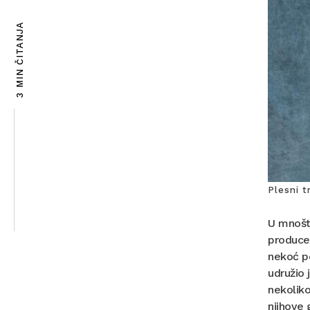
3 MIN ČITANJA
Plesni t
U mnoštv
produce
nekoć p
udružio 
nekoliko
njihove 