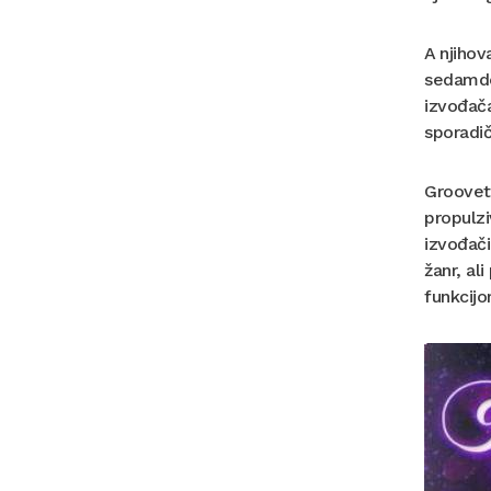
A njihov
sedamde
izvođač
sporadič
Grooveta
propulzi
izvođači
žanr, al
funkcijo