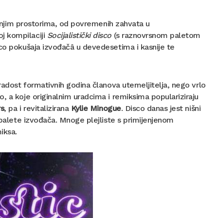
dašnjim prostorima, od povremenih zahvata u
j kompilaciji
Socijalistički disco
(s raznovrsnom paletom
sco pokušaja izvođačâ u devedesetima i kasnije te
 radost formativnih godina članova utemeljitelja, nego vrlo
, a koje originalnim uradcima i remiksima populariziraju
rs
, pa i revitalizirana
Kylie Minogue
. Disco danas jest nišni
e palete izvođača. Mnoge plejliste s primijenjenom
iksa.