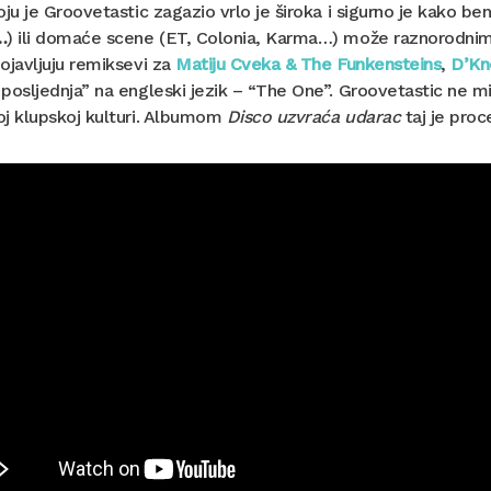
oju je Groovetastic zagazio vrlo je široka i sigurno je kako
…
) ili domaće scene (ET, Colonia, Karma…) može raznorodnim
ojavljuju remiksevi za
Matiju Cveka & The Funkensteins
,
D’Kn
posljednja” na engleski jezik – “The One”. Groovetastic ne mi
oj klupskoj kulturi. Albumom
Disco uzvraća udarac
taj je pro