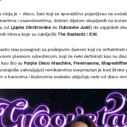
a vizija je – disco, žanr koji se sporadično pojavljivao na ov
setima i osamdesetima, dobrim dijelom skupljenih na izvrsno
a, od
Ljupke Dimitrovske
do
Dubravke Jusić
) do uspješnih di
nih hitova koje su zabilježili
The Bastardz
i
ENI
.
stic nisu posegnuli za prašnjavim žanrom koji će reflektirati
vnom plesnom odrednicom, koji će neki definirati kao nu disco
 kao što su
Purple Disco Maschine, Freemasons, Shapeshifte
i ponajviše zahvaljujući remiksevima sveprisutan je kod širok
m u barovima i klubovima svakako uključuju neki od disco rem