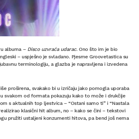
ivu albuma –
Disco uzvraća udarac
. Ono što im je bio
engleski – uspješno je svladano. Pjesme Groovetastica su
jubavnu terminologiju, a glazba je napravljena i izvedena
više proširena, svakako bi u izričaju jako pomogla uporaba
 u svakom od formata pokazuju kako to može i drukčije
om s aktualnih top ljestvica – “Ostani samo ti” i “Nastala
realizirao klasični hit album, no – kako se čini – tekstovi
u pružiti ustaljeni konzumenti hitova, pa bend još nema