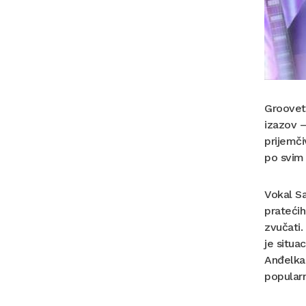
Groovet
izazov –
prijemči
po svim 
Vokal Sa
prateći
zvučati.
je situa
Anđelka 
popular