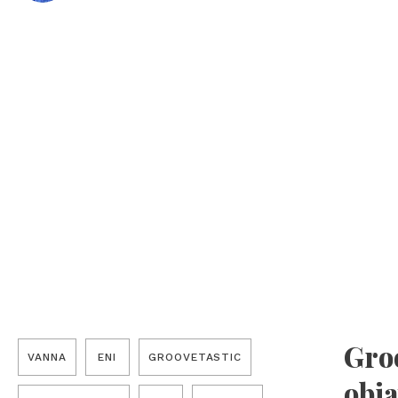
Groo
VANNA
ENI
GROOVETASTIC
obja