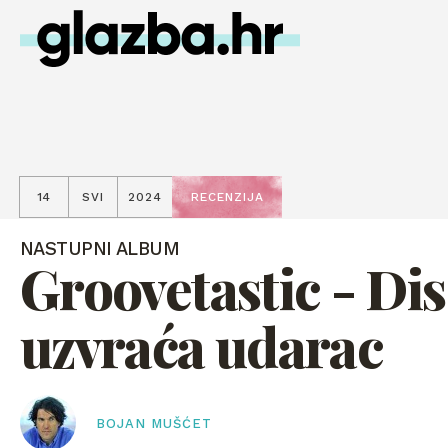
14
SVI
2024
RECENZIJA
NASTUPNI ALBUM
Groovetastic - Di
uzvraća udarac
BOJAN MUŠĆET