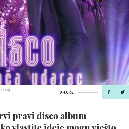
držaj
SHARE
prvi pravi disco album
ko vlastite ideje mogu vješto