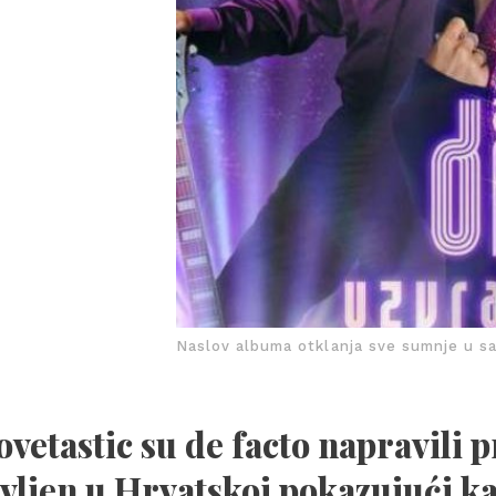
Naslov albuma otklanja sve sumnje u sa
vetastic su de facto napravili 
vljen u Hrvatskoj pokazujući ka