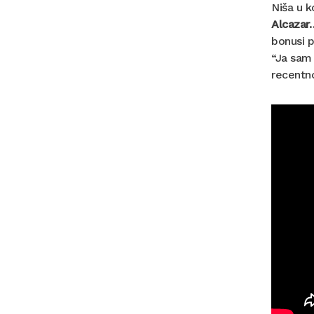
Niša u k
Alcazar
bonusi p
“Ja sam 
recentn