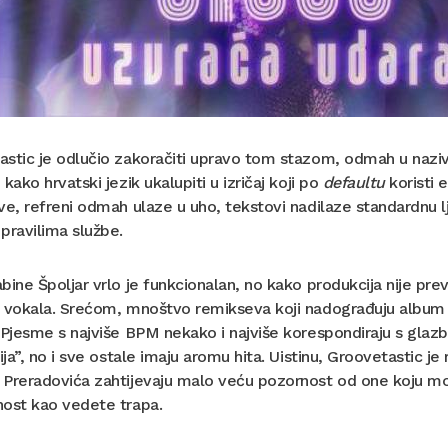
astic je odlučio zakoračiti upravo tom stazom, odmah u naz
 kako hrvatski jezik ukalupiti u izričaj koji po
defaultu
koristi 
ve, refreni odmah ulaze u uho, tekstovi nadilaze standardnu l
pravilima službe.
bine Špoljar vrlo je funkcionalan, no kako produkcija nije pre
h vokala. Srećom, mnoštvo remikseva koji nadograđuju album
 Pjesme s najviše BPM nekako i najviše korespondiraju s glazb
cija”, no i sve ostale imaju aromu hita. Uistinu, Groovetastic je 
Preradovića zahtijevaju malo veću pozornost od one koju mog
nost kao vedete trapa.