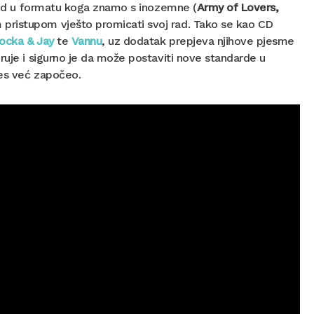
 bend u formatu koga znamo s inozemne (
Army of Lovers,
 pristupom vješto promicati svoj rad. Tako se kao CD
ocka & Jay
te
Vannu
, uz dodatak prepjeva njihove pjesme
ruje i sigurno je da može postaviti nove standarde u
ces već započeo.