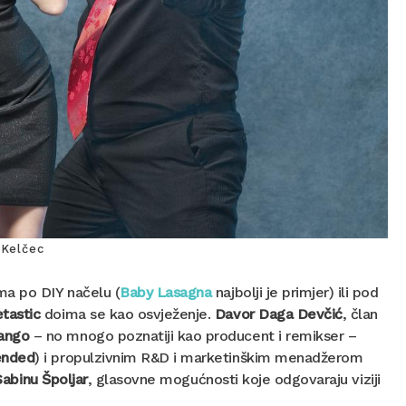
 Kelčec
ma po DIY načelu (
Baby Lasagna
najbolji je primjer) ili pod
tastic
doima se kao osvježenje.
Davor Daga Devčić
, član
ango
– no mnogo poznatiji kao producent i remikser –
ended
) i propulzivnim R&D i marketinškim menadžerom
Sabinu Špoljar
, glasovne mogućnosti koje odgovaraju viziji