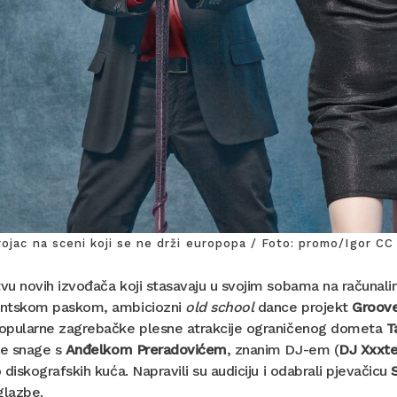
rojac na sceni koji se ne drži europopa / Foto: promo/Igor CC
u novih izvođača koji stasavaju u svojim sobama na računali
ntskom paskom, ambiciozni
old school
dance projekt
Groove
opularne zagrebačke plesne atrakcije ograničenog dometa
T
je snage s
Anđelkom Preradovićem
, znanim DJ-em (
DJ Xxxt
 diskografskih kuća. Napravili su audiciju i odabrali pjevačicu
glazbe.