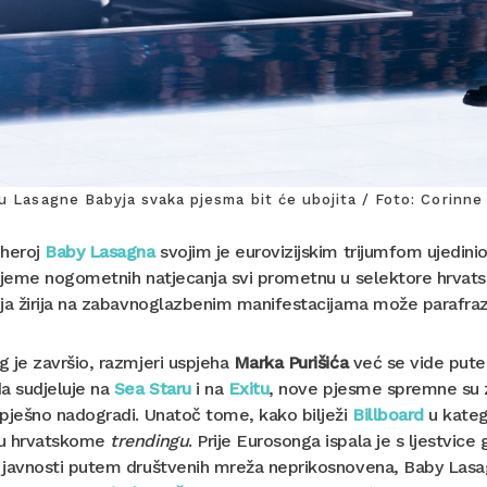
su Lasagne Babyja svaka pjesma bit će ubojita / Foto: Corin
 heroj
Baby Lasagna
svojim je eurovizijskim trijumfom ujedini
ijeme nogometnih natjecanja svi prometnu u selektore hrvatske
ja žirija na zabavnoglazbenim manifestacijama može parafrazi
 je završio, razmjeri uspjeha
Marka Purišića
već se vide putem
a sudjeluje na
Sea Staru
i na
Exitu
, nove pjesme spremne su za
pješno nadogradi. Unatoč tome, kako bilježi
Billboard
u katego
u hrvatskome
trendingu
. Prije Eurosonga ispala je s ljestvice
 javnosti putem društvenih mreža neprikosnovena, Baby Lasa