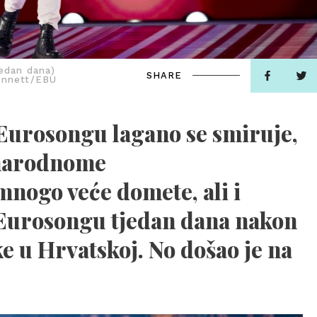
jedan dana)
SHARE
Bennett/EBU
Eurosongu lagano se smiruje,
unarodnome
nogo veće domete, ali i
 Eurosongu tjedan dana nakon
ke u Hrvatskoj. No došao je na