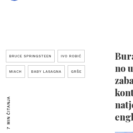
Bura
BRUCE SPRINGSTEEN
IVO ROBIĆ
no 
MIACH
BABY LASAGNA
GRŠE
zaba
kont
7 MIN ČITANJA
natj
engl