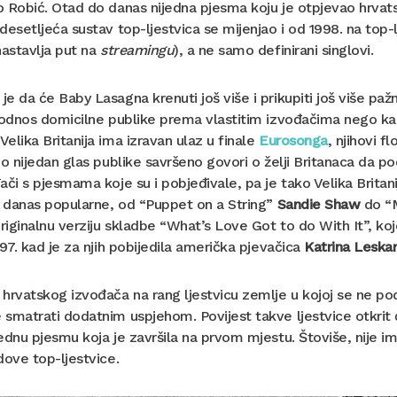
 Robić. Otad do danas nijedna pjesma koju je otpjevao hrvatski
desetljeća sustav top-ljestvica se mijenjao i od 1998. na top-l
nastavlja put na
streamingu
), a ne samo definirani singlovi.
e da će Baby Lasagna krenuti još više i prikupiti još više pažn
 odnos domicilne publike prema vlastitim izvođačima nego kad
elika Britanija ima izravan ulaz u finale
Eurosonga
, njihovi 
io nijedan glas publike savršeno govori o želji Britanaca da p
ači s pjesmama koje su i pobjeđivale, pa je tako Velika Britanij
i danas popularne, od “Puppet on a String”
Sandie Shaw
do “M
originalnu verziju skladbe “What’s Love Got to do With It”, k
997. kad je za njih pobijedila američka pjevačica
Katrina Leska
 hrvatskog izvođača na rang ljestvicu zemlje u kojoj se ne 
smatrati dodatnim uspjehom. Povijest takve ljestvice otkrit
ednu pjesmu koja je završila na prvom mjestu. Štoviše, nije i
dove top-ljestvice.