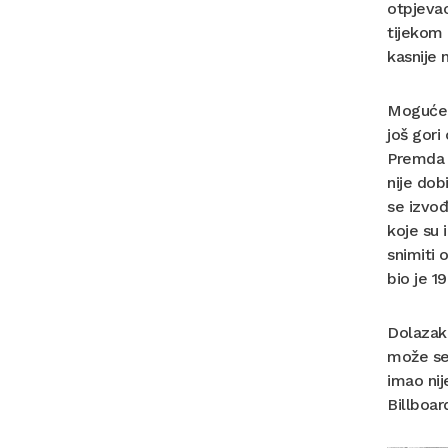
otpjevao
tijekom 
kasnije 
Moguće j
još gori
Premda V
nije dob
se izvođ
koje su 
snimiti 
bio je 1
Dolazak
može se 
imao nij
Billboar