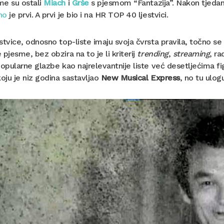
me su ostali
Miach
i
Grše
s pjesmom “Fantazija”. Nakon tjedan 
no
je prvi. A prvi je bio i na HR TOP 40 ljestvici.
stvice, odnosno top-liste imaju svoja čvrsta pravila, točno 
 pjesme, bez obzira na to je li kriterij
trending
,
streaming
, ra
popularne glazbe kao najrelevantnije liste već desetljećima figu
koju je niz godina sastavljao
New Musical Express
, no tu ulo