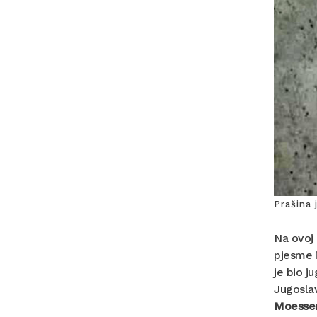
Prašina 
Na ovoj 
pjesme i
je bio j
Jugoslav
Moesse