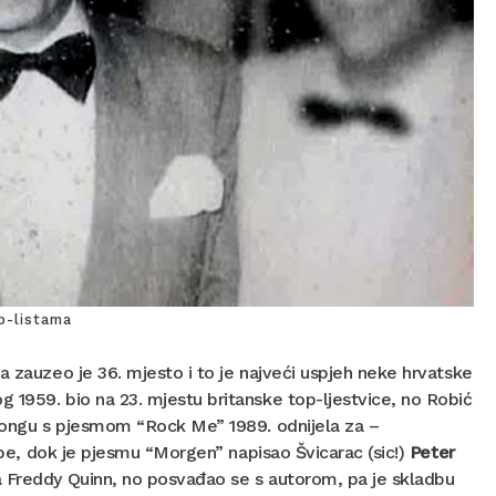
op-listama
a zauzeo je 36. mjesto i to je najveći uspjeh neke hrvatske
1959. bio na 23. mjestu britanske top-ljestvice, no Robić
ongu s pjesmom “Rock Me” 1989. odnijela za –
adbe, dok je pjesmu “Morgen” napisao Švicarac (sic!)
Peter
na Freddy Quinn, no posvađao se s autorom, pa je skladbu