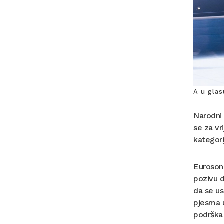
A u gla
Narodni
se za vr
kategori
Eurosong
pozivu d
da se us
pjesma 
podrška