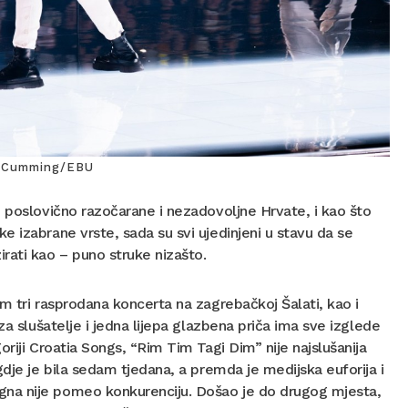
ne Cumming/EBU
o poslovično razočarane i nezadovoljne Hrvate, i kao što
 izabrane vrste, sada su svi ujedinjeni u stavu da se
rati kao – puno struke nizašto.
 tri rasprodana koncerta na zagrebačkoj Šalati, kao i
 slušatelje i jedna lijepa glazbena priča ima sve izglede
riji Croatia Songs, “Rim Tim Tagi Dim” nije najslušanija
 gdje je bila sedam tjedana, a premda je medijska euforija i
gna nije pomeo konkurenciju. Došao je do drugog mjesta,