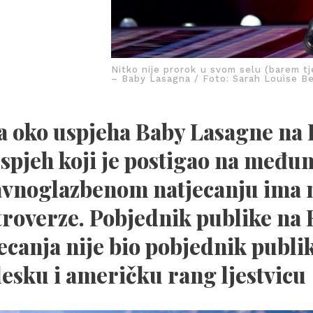
Nitko nije prorok u svom selu (barem t
– Baby Lasagna / Foto: Sarah Louise 
 oko uspjeha Baby Lasagne na 
uspjeh koji je postigao na međ
vnoglazbenom natjecanju ima m
roverze. Pobjednik publike na
ecanja nije bio pobjednik publi
esku i američku rang ljestvicu