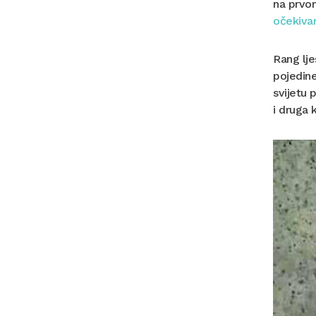
na prvo
očekiva
Rang lje
pojedine
svijetu 
i druga 