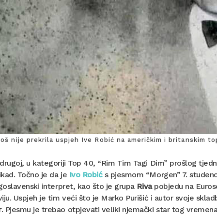
još nije prekrila uspjeh Ive Robić na američkim i britanskim t
drugoj, u kategoriji Top 40, “Rim Tim Tagi Dim” prošlog tjedn
kad. Točno je da je
Ivo Robić
s pjesmom “Morgen” 7. studenog 
ugoslavenski interpret, kao što je grupa
Riva
pobjedu na Euros
iju. Uspjeh je tim veći što je Marko Purišić i autor svoje skl
r
. Pjesmu je trebao otpjevati veliki njemački star tog vreme