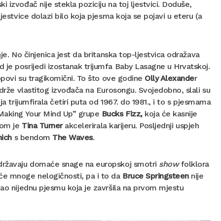
 izvođač nije stekla poziciju na toj ljestvici. Doduše,
jestvice dolazi bilo koja pjesma koja se pojavi u eteru (a
je. No činjenica jest da britanska top-ljestvica odražava
 je posrijedi izostanak trijumfa Baby Lasagne u Hrvatskoj.
flopovi su tragikomični. To što ove godine
Olly Alexande
r
održe vlastitog izvođača na Eurosongu. Svojedobno, slali su
a trijumfirala četiri puta od 1967. do 1981., i to s pjesmama
aking Your Mind Up” grupe
Bucks Fizz,
koja će kasnije
ojom je
Tina Turner
akcelerirala karijeru. Posljednji uspjeh
nich
s bendom
The Waves
.
podržavaju domaće snage na europskoj smotri
show
folklora
 će mnoge nelogičnosti, pa i to da
Bruce Springsteen
nije
mao nijednu pjesmu koja je završila na prvom mjestu